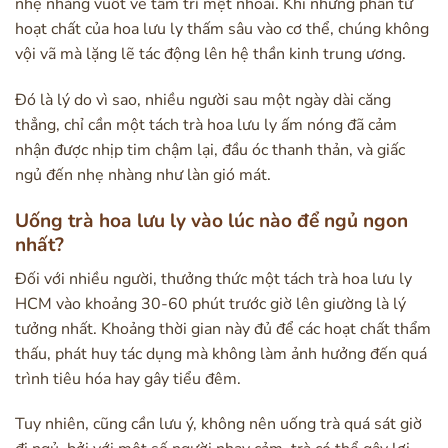
nhẹ nhàng vuốt ve tâm trí mệt nhoài. Khi những phân tử
hoạt chất của hoa lưu ly thấm sâu vào cơ thể, chúng không
vội vã mà lặng lẽ tác động lên hệ thần kinh trung ương.
Đó là lý do vì sao, nhiều người sau một ngày dài căng
thẳng, chỉ cần một tách trà hoa lưu ly ấm nóng đã cảm
nhận được nhịp tim chậm lại, đầu óc thanh thản, và giấc
ngủ đến nhẹ nhàng như làn gió mát.
Uống trà hoa lưu ly vào lúc nào để ngủ ngon
nhất?
Đối với nhiều người, thưởng thức một tách trà hoa lưu ly
HCM vào khoảng 30-60 phút trước giờ lên giường là lý
tưởng nhất. Khoảng thời gian này đủ để các hoạt chất thẩm
thấu, phát huy tác dụng mà không làm ảnh hưởng đến quá
trình tiêu hóa hay gây tiểu đêm.
Tuy nhiên, cũng cần lưu ý, không nên uống trà quá sát giờ