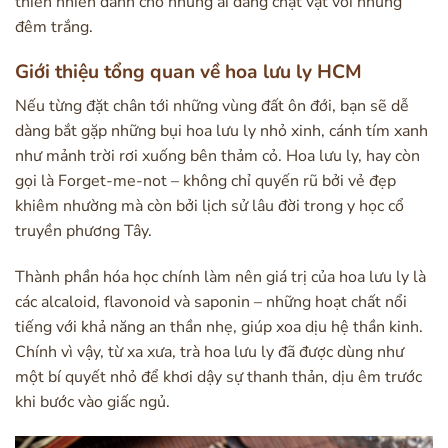
thiên nhiên dành cho những ai đang chật vật với những
đêm trắng.
Giới thiệu tổng quan về hoa lưu ly HCM
Nếu từng đặt chân tới những vùng đất ôn đới, bạn sẽ dễ
dàng bắt gặp những bụi hoa lưu ly nhỏ xinh, cánh tím xanh
như mảnh trời rơi xuống bên thảm cỏ. Hoa lưu ly, hay còn
gọi là Forget-me-not – không chỉ quyến rũ bởi vẻ đẹp
khiêm nhường mà còn bởi lịch sử lâu đời trong y học cổ
truyền phương Tây.
Thành phần hóa học chính làm nên giá trị của hoa lưu ly là
các alcaloid, flavonoid và saponin – những hoạt chất nổi
tiếng với khả năng an thần nhẹ, giúp xoa dịu hệ thần kinh.
Chính vì vậy, từ xa xưa, trà hoa lưu ly đã được dùng như
một bí quyết nhỏ để khơi dậy sự thanh thản, dịu êm trước
khi bước vào giấc ngủ.