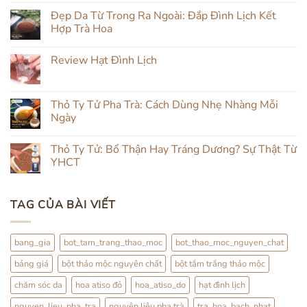
có
Đẹp Da Từ Trong Ra Ngoài: Đắp Đình Lịch Kết
bình
luận
Hợp Trà Hoa
ở
Chăm
Không
Da
có
Review Hạt Đình Lịch
Mụn
bình
Tự
luận
Không
Nhiên:
ở
có
Kết
Đẹp
bình
Hợp
Da
luận
Thỏ Ty Tử Pha Trà: Cách Dùng Nhẹ Nhàng Mỗi
Đắp
Từ
ở
Mặt
Trong
Ngày
Review
&
Ra
Hạt
Uống
Ngoài:
Không
Đình
Thảo
Đắp
có
Lịch
Thỏ Ty Tử: Bổ Thận Hay Tráng Dương? Sự Thật Từ
Mộc
Đình
bình
Lịch
luận
YHCT
Kết
ở
Hợp
Thỏ
Không
Trà
Ty
có
Hoa
Tử
bình
TAG CỦA BÀI VIẾT
Pha
luận
Trà:
ở
Cách
Thỏ
Dùng
Ty
Nhẹ
Tử:
bang_gia
bot_tam_trang_thao_moc
bot_thao_moc_nguyen_chat
Nhàng
Bổ
Mỗi
Thận
bảng giá
bột thảo mộc nguyên chất
bột tắm trắng thảo mộc
Ngày
Hay
Tráng
Dương?
chăm sóc da
hoa atiso đỏ
hoa_atiso_do
hạt đình lịch
Sự
Thật
nguyen_lieu_pha_tra
nguyên liệu pha trà
tra_hoa_bach_nhat