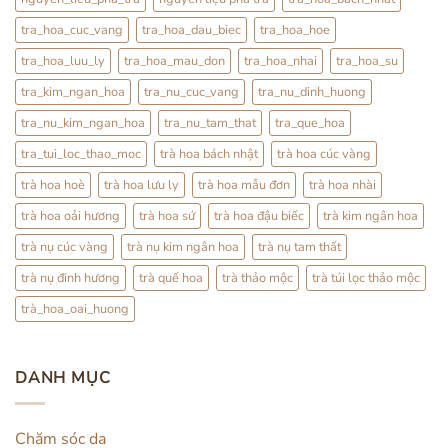
Từ
YHCT
tra_hoa_cuc_vang
tra_hoa_dau_biec
tra_hoa_hoe
tra_hoa_luu_ly
tra_hoa_mau_don
tra_hoa_nhai
tra_hoa_su
tra_kim_ngan_hoa
tra_nu_cuc_vang
tra_nu_dinh_huong
tra_nu_kim_ngan_hoa
tra_nu_tam_that
tra_que_hoa
tra_tui_loc_thao_moc
trà hoa bách nhật
trà hoa cúc vàng
trà hoa hoè
trà hoa lưu ly
trà hoa mẫu đơn
trà hoa nhài
trà hoa oải hương
trà hoa sứ
trà hoa đậu biếc
trà kim ngân hoa
trà nụ cúc vàng
trà nụ kim ngân hoa
trà nụ tam thất
trà nụ đinh hương
trà quế hoa
trà thảo mộc
trà túi lọc thảo mộc
trà_hoa_oai_huong
DANH MỤC
Chăm sóc da