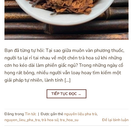
Bạn đã từng tự hỏi: Tại sao giữa muôn vàn phương thuốc,
người ta lại rỉ tai nhau về một chén trà hoa sứ khi những
cơn ho kéo dài làm phiền giấc ngủ? Trong những ngày cổ
họng rát bỏng, nhiều người vẫn loay hoay tìm kiếm một
giải pháp tự nhiên, lành tính […]
TIẾP TỤC ĐỌC
→
Đăng trong
Tin tức
|
Được gắn thẻ
nguyên liệu pha trà
,
nguyen_lieu_pha_tra
,
trà hoa sứ
,
tra_hoa_su
Để lại bình luận