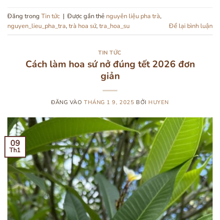
Đăng trong
Tin tức
|
Được gắn thẻ
nguyên liệu pha trà
,
nguyen_lieu_pha_tra
,
trà hoa sứ
,
tra_hoa_su
Để lại bình luận
TIN TỨC
Cách làm hoa sứ nở đúng tết 2026 đơn
giản
ĐĂNG VÀO
THÁNG 1 9, 2025
BỞI
HUYEN
09
Th1