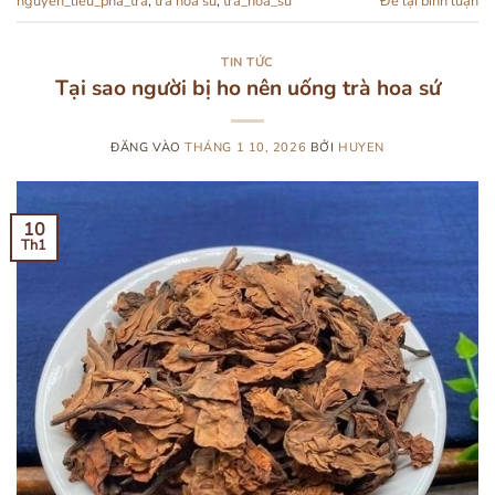
nguyen_lieu_pha_tra
,
trà hoa sứ
,
tra_hoa_su
Để lại bình luận
TIN TỨC
Tại sao người bị ho nên uống trà hoa sứ
ĐĂNG VÀO
THÁNG 1 10, 2026
BỞI
HUYEN
10
Th1