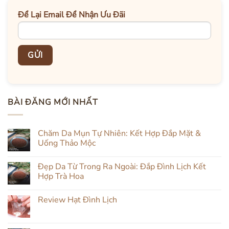
Để Lại Email Để Nhận Ưu Đãi
BÀI ĐĂNG MỚI NHẤT
Chăm Da Mụn Tự Nhiên: Kết Hợp Đắp Mặt &
Uống Thảo Mộc
Không
có
Đẹp Da Từ Trong Ra Ngoài: Đắp Đình Lịch Kết
bình
luận
Hợp Trà Hoa
ở
Chăm
Không
Da
có
Review Hạt Đình Lịch
Mụn
bình
Tự
luận
Không
Nhiên:
ở
có
Kết
Đẹp
bình
Hợp
Da