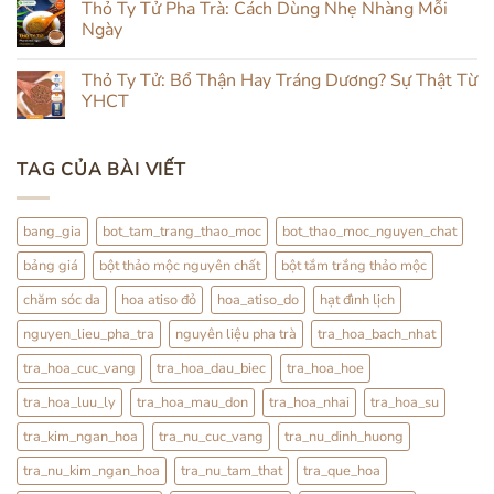
luận
Thỏ Ty Tử Pha Trà: Cách Dùng Nhẹ Nhàng Mỗi
Đắp
Từ
ở
Mặt
Trong
Ngày
Review
&
Ra
Hạt
Uống
Ngoài:
Không
Đình
Thảo
Đắp
có
Lịch
Thỏ Ty Tử: Bổ Thận Hay Tráng Dương? Sự Thật Từ
Mộc
Đình
bình
Lịch
luận
YHCT
Kết
ở
Hợp
Thỏ
Không
Trà
Ty
có
Hoa
Tử
bình
TAG CỦA BÀI VIẾT
Pha
luận
Trà:
ở
Cách
Thỏ
Dùng
Ty
Nhẹ
Tử:
bang_gia
bot_tam_trang_thao_moc
bot_thao_moc_nguyen_chat
Nhàng
Bổ
Mỗi
Thận
bảng giá
bột thảo mộc nguyên chất
bột tắm trắng thảo mộc
Ngày
Hay
Tráng
Dương?
chăm sóc da
hoa atiso đỏ
hoa_atiso_do
hạt đình lịch
Sự
Thật
nguyen_lieu_pha_tra
nguyên liệu pha trà
tra_hoa_bach_nhat
Từ
YHCT
tra_hoa_cuc_vang
tra_hoa_dau_biec
tra_hoa_hoe
tra_hoa_luu_ly
tra_hoa_mau_don
tra_hoa_nhai
tra_hoa_su
tra_kim_ngan_hoa
tra_nu_cuc_vang
tra_nu_dinh_huong
tra_nu_kim_ngan_hoa
tra_nu_tam_that
tra_que_hoa