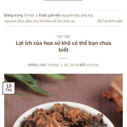
Đăng trong
Tin tức
|
Được gắn thẻ
nguyên liệu pha trà
,
nguyen_lieu_pha_tra
,
trà hoa sứ
,
tra_hoa_su
Để lại bình luận
TIN TỨC
Lợi ích của hoa sứ khô có thể bạn chưa
biết
ĐĂNG VÀO
THÁNG 1 10, 2026
BỞI
HUYEN
10
Th1