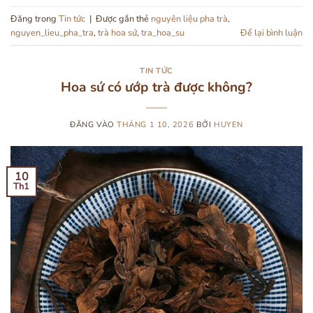
Đăng trong
Tin tức
|
Được gắn thẻ
nguyên liệu pha trà
,
nguyen_lieu_pha_tra
,
trà hoa sứ
,
tra_hoa_su
Để lại bình luận
TIN TỨC
Hoa sứ có ướp trà được không?
ĐĂNG VÀO
THÁNG 1 10, 2026
BỞI
HUYEN
10
Th1