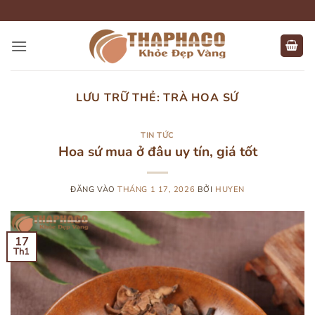
Bỏ
qua
nội
dung
LƯU TRỮ THẺ:
TRÀ HOA SỨ
TIN TỨC
Hoa sứ mua ở đâu uy tín, giá tốt
ĐĂNG VÀO
THÁNG 1 17, 2026
BỞI
HUYEN
17
Th1