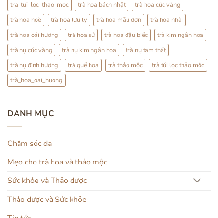
tra_tui_loc_thao_moc
trà hoa bách nhật
trà hoa cúc vàng
trà hoa hoè
trà hoa lưu ly
trà hoa mẫu đơn
trà hoa nhài
trà hoa oải hương
trà hoa sứ
trà hoa đậu biếc
trà kim ngân hoa
trà nụ cúc vàng
trà nụ kim ngân hoa
trà nụ tam thất
trà nụ đinh hương
trà quế hoa
trà thảo mộc
trà túi lọc thảo mộc
trà_hoa_oai_huong
DANH MỤC
Chăm sóc da
Mẹo cho trà hoa và thảo mộc
Sức khỏe và Thảo dược
Thảo dược và Sức khỏe