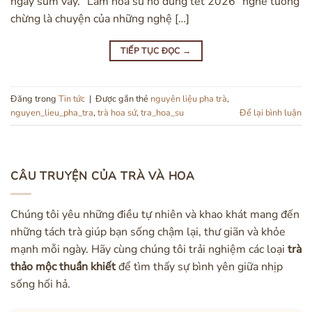
ngày sum vầy. “Làm hoa sứ nở đúng tết 2026” nghe tưởng
chừng là chuyện của những nghệ […]
TIẾP TỤC ĐỌC
→
Đăng trong
Tin tức
|
Được gắn thẻ
nguyên liệu pha trà
,
nguyen_lieu_pha_tra
,
trà hoa sứ
,
tra_hoa_su
Để lại bình luận
CÂU TRUYỆN CỦA TRÀ VÀ HOA
Chúng tôi yêu những điều tự nhiên và khao khát mang đến
những tách trà giúp bạn sống chậm lại, thư giãn và khỏe
mạnh mỗi ngày. Hãy cùng chúng tôi trải nghiệm các loại
trà
thảo mộc thuần khiết
để tìm thấy sự bình yên giữa nhịp
sống hối hả.