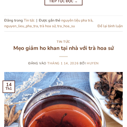
TIẾP TỤC ĐỌC
→
Đăng trong
Tin tức
|
Được gắn thẻ
nguyên liệu pha trà
,
nguyen_lieu_pha_tra
,
trà hoa sứ
,
tra_hoa_su
Để lại bình luận
TIN TỨC
Mẹo giảm ho khan tại nhà với trà hoa sứ
ĐĂNG VÀO
THÁNG 1 14, 2026
BỞI
HUYEN
14
Th1