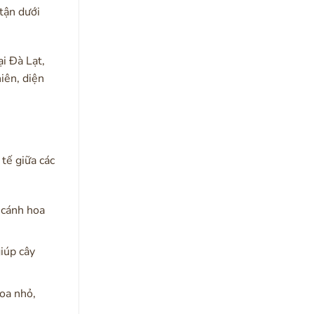
tận dưới
ại Đà Lạt,
iên, diện
tế giữa các
 cánh hoa
iúp cây
oa nhỏ,