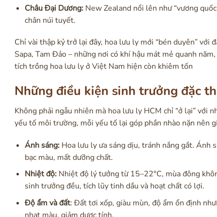
Châu Đại Dương:
New Zealand nổi lên như “vương quốc l
chân núi tuyết.
Chỉ vài thập kỷ trở lại đây, hoa lưu ly mới “bén duyên” với 
Sapa, Tam Đảo – những nơi có khí hậu mát mẻ quanh năm, đ
tích trồng hoa lưu ly ở Việt Nam hiện còn khiêm tốn
Những điều kiện sinh trưởng đặc th
Không phải ngẫu nhiên mà hoa lưu ly HCM chỉ “ở lại” với nh
yếu tố môi trường, mỗi yếu tố lại góp phần nhào nặn nên gi
Ánh sáng:
Hoa lưu ly ưa sáng dịu, tránh nắng gắt. Ánh 
bạc màu, mất dưỡng chất.
Nhiệt độ:
Nhiệt độ lý tưởng từ 15–22°C, mùa đông khôn
sinh trưởng đều, tích lũy tinh dầu và hoạt chất có lợi.
Độ ẩm và đất
: Đất tơi xốp, giàu mùn, độ ẩm ổn định nh
nhạt màu, giảm dược tính.