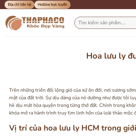
Bỏ
Địa chỉ liên hệ
Hotline trực tuyến
qua
nội
Tìm
kiếm:
dung
Hoa lưu ly đ
Trên những triền đồi lộng gió của xứ ôn đới, nơi sương sớm
mật của đất trời. Sự dịu dàng của nó dường như được tôi l
hè dịu mát hòa quyện trong từng thớ đất. Chính trong không
khóa mở ra hành trình truy tìm linh hồn của loài thảo mộc đ
Vị trí của hoa lưu ly HCM trong giớ