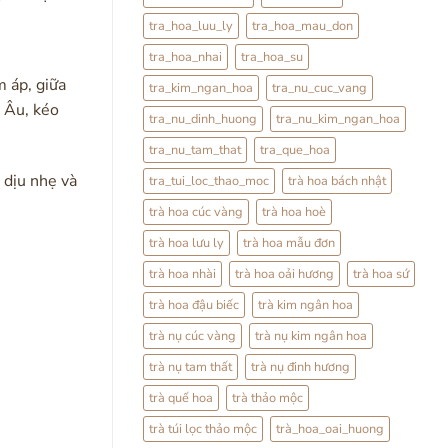
tra_hoa_luu_ly
tra_hoa_mau_don
tra_hoa_nhai
tra_hoa_su
m áp, giữa
tra_kim_ngan_hoa
tra_nu_cuc_vang
c Âu, kéo
tra_nu_dinh_huong
tra_nu_kim_ngan_hoa
tra_nu_tam_that
tra_que_hoa
 dịu nhẹ và
tra_tui_loc_thao_moc
trà hoa bách nhật
trà hoa cúc vàng
trà hoa hoè
trà hoa lưu ly
trà hoa mẫu đơn
trà hoa nhài
trà hoa oải hương
trà hoa sứ
trà hoa đậu biếc
trà kim ngân hoa
trà nụ cúc vàng
trà nụ kim ngân hoa
trà nụ tam thất
trà nụ đinh hương
trà quế hoa
trà thảo mộc
trà túi lọc thảo mộc
trà_hoa_oai_huong