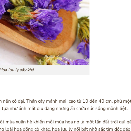
Hoa lưu ly sấy khô
M
trên nền cỏ dại. Thân cây mảnh mai, cao từ 10 đến 40 cm, phủ mộ
tựa như ánh mắt dịu dàng nhưng ẩn chứa sức sống mãnh liệt.
 một mùa xuân hè khiến mỗi mùa hoa nở là một lần đất trời gửi 
 loài hoa đồng cỏ khác, hoa lưu ly nổi bật nhờ sắc tím độc đáo,