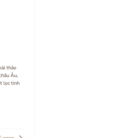
oài thảo
châu Âu,
 lọc tinh
gủ ngon