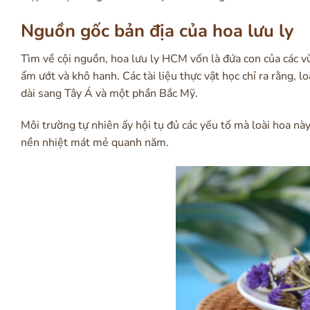
Nguồn gốc bản địa của hoa lưu ly
Tìm về cội nguồn, hoa lưu ly HCM vốn là đứa con của các vù
ẩm ướt và khô hanh. Các tài liệu thực vật học chỉ ra rằng, l
dài sang Tây Á và một phần Bắc Mỹ.
Môi trường tự nhiên ấy hội tụ đủ các yếu tố mà loài hoa n
nền nhiệt mát mẻ quanh năm.