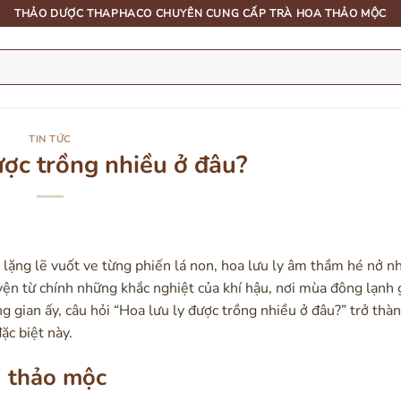
THẢO DƯỢC THAPHACO CHUYÊN CUNG CẤP TRÀ HOA THẢO MỘC
TIN TỨC
ược trồng nhiều ở đâu?
 lặng lẽ vuốt ve từng phiến lá non, hoa lưu ly âm thầm hé nở n
uyện từ chính những khắc nghiệt của khí hậu, nơi mùa đông lạnh 
 gian ấy, câu hỏi “Hoa lưu ly được trồng nhiều ở đâu?” trở thàn
ặc biệt này.
i thảo mộc