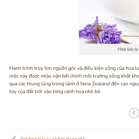
Hoa lưu ly
Hành trình truy tìm nguồn gốc và điều kiện sống của hoa lư
mộc này được nhào nặn bởi chính môi trường sống khắt khe
qua các thung lũng trong lành ở New Zealand đến cao nguyê
túy của đất trời vào từng cánh hoa nhỏ bé.
Trà hoa lưu ly có tác dụng gì?