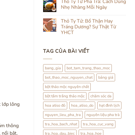
luận
Thỏ Ty Tử Pha Trà: Cách Dùng
Từ
&
ở
Trong
Nhẹ Nhàng Mỗi Ngày
Uống
Review
Ra
Thảo
Hạt
Ngoài:
Không
Mộc
Đình
Đắp
có
Lịch
Thỏ Ty Tử: Bổ Thận Hay
Đình
bình
Lịch
luận
Tráng Dương? Sự Thật Từ
Kết
ở
YHCT
Hợp
Thỏ
Trà
Ty
Không
Hoa
Tử
có
Pha
bình
Trà:
TAG CỦA BÀI VIẾT
luận
Cách
ở
Dùng
Thỏ
Nhẹ
Ty
Nhàng
Tử:
bang_gia
bot_tam_trang_thao_moc
Mỗi
Bổ
Ngày
Thận
bot_thao_moc_nguyen_chat
bảng giá
Hay
Tráng
Dương?
bột thảo mộc nguyên chất
Sự
Thật
bột tắm trắng thảo mộc
chăm sóc da
Từ
YHCT
t lớp lông
hoa atiso đỏ
hoa_atiso_do
hạt đình lịch
nguyen_lieu_pha_tra
nguyên liệu pha trà
tra_hoa_bach_nhat
tra_hoa_cuc_vang
gắm thông
 nổi bật.
tra_hoa_dau_biec
tra_hoa_hoe