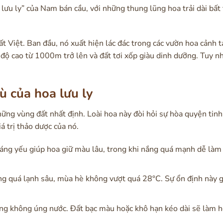
ưu ly” của Nam bán cầu, với những thung lũng hoa trải dài bất 
đất Việt. Ban đầu, nó xuất hiện lác đác trong các vườn hoa cảnh t
ộ cao từ 1000m trở lên và đất tơi xốp giàu dinh dưỡng. Tuy nh
ù của hoa lưu ly
ững vùng đất nhất định. Loài hoa này đòi hỏi sự hòa quyện tinh 
á trị thảo dược của nó.
sáng yếu giúp hoa giữ màu lâu, trong khi nắng quá mạnh dễ làm
g quá lạnh sâu, mùa hè không vượt quá 28°C. Sự ổn định này g
ưng không úng nước. Đất bạc màu hoặc khô hạn kéo dài sẽ làm h