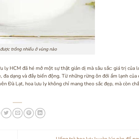
 được trồng nhiều ở vùng nào
u ly HCM đã hé mở một sự thật giản dị mà sâu sắc: giá trị của l
, đa dạng và đầy biến động. Từ những rừng ôn đới ẩm lạnh của 
n Đà Lạt, hoa lưu ly không chỉ mang theo sắc đẹp, mà còn chắt
Uống trà hoa lưu ly vào lúc nào để n