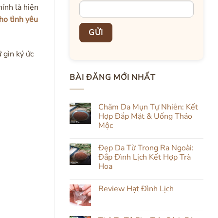
ính là hiện
ho tình yêu
 gìn ký ức
BÀI ĐĂNG MỚI NHẤT
Chăm Da Mụn Tự Nhiên: Kết
Hợp Đắp Mặt & Uống Thảo
Mộc
Không
có
Đẹp Da Từ Trong Ra Ngoài:
bình
luận
Đắp Đình Lịch Kết Hợp Trà
ở
Hoa
Chăm
Da
Không
Mụn
có
Tự
Review Hạt Đình Lịch
bình
Nhiên:
luận
Kết
Không
ở
Hợp
có
Đẹp
Đắp
bình
Da
Mặt