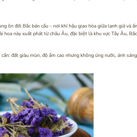
ng ôn đới Bắc bán cầu – nơi khí hậu giao hòa giữa lạnh giá và ấ
oài hoa này xuất phát từ châu Âu, đặc biệt là khu vực Tây Âu, Bắ
ày cần: đất giàu mùn, độ ẩm cao nhưng không úng nước, ánh sáng