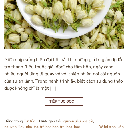
Giữa nhịp sống hiện đại hối hả, khi những giá trị giản dị dần
trở thành “liều thuốc giải độc” cho tâm hồn, ngày càng
nhiều người lặng lẽ quay về với thiên nhiên nơi cội nguồn
của sự an lành. Trong hành trình ấy, biết cách sử dụng thảo
dược không chỉ là một […]
TIẾP TỤC ĐỌC
→
Đăng trong
Tin tức
|
Được gắn thẻ
nguyên liệu pha trà
,
nguyen_lieu_pha_tra
,
trà hoa hoè
,
tra_hoa_hoe
Để lại bình luận