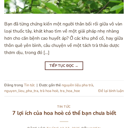
Bạn đã từng chứng kiến một người thân bối rối giữa vô vàn
loại thuốc tây, khát khao tìm về một giải pháp nhẹ nhàng
hơn cho căn bệnh cao huyết áp? Ở các khu phố cổ, hay giữa
thôn quê yên bình, câu chuyện về một tách trà thảo dược
thơm dịu, trong đó […]
TIẾP TỤC ĐỌC
→
Đăng trong
Tin tức
|
Được gắn thẻ
nguyên liệu pha trà
,
nguyen_lieu_pha_tra
,
trà hoa hoè
,
tra_hoa_hoe
Để lại bình luận
TIN TỨC
7 lợi ích của hoa hoè có thể bạn chưa biết