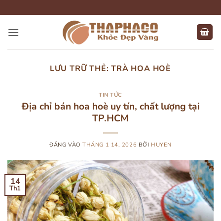
Bỏ
qua
nội
dung
LƯU TRỮ THẺ:
TRÀ HOA HOÈ
TIN TỨC
Địa chỉ bán hoa hoè uy tín, chất lượng tại
TP.HCM
ĐĂNG VÀO
THÁNG 1 14, 2026
BỞI
HUYEN
14
Th1