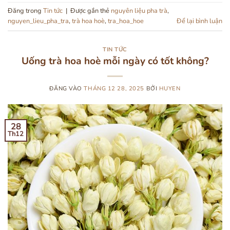
Đăng trong
Tin tức
|
Được gắn thẻ
nguyên liệu pha trà
,
nguyen_lieu_pha_tra
,
trà hoa hoè
,
tra_hoa_hoe
Để lại bình luận
TIN TỨC
Uống trà hoa hoè mỗi ngày có tốt không?
ĐĂNG VÀO
THÁNG 12 28, 2025
BỞI
HUYEN
28
Th12