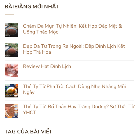
BÀI ĐĂNG MỚI NHẤT
Chăm Da Mụn Tự Nhiên: Kết Hợp Đắp Mặt &
Uống Thảo Mộc
Không
có
Đẹp Da Từ Trong Ra Ngoài: Đắp Đình Lịch Kết
bình
luận
Hợp Trà Hoa
ở
Chăm
Không
Da
có
Review Hạt Đình Lịch
Mụn
bình
Tự
luận
Không
Nhiên:
ở
có
Kết
Đẹp
bình
Hợp
Da
luận
Thỏ Ty Tử Pha Trà: Cách Dùng Nhẹ Nhàng Mỗi
Đắp
Từ
ở
Mặt
Trong
Ngày
Review
&
Ra
Hạt
Uống
Ngoài:
Không
Đình
Thảo
Đắp
có
Lịch
Thỏ Ty Tử: Bổ Thận Hay Tráng Dương? Sự Thật Từ
Mộc
Đình
bình
Lịch
luận
YHCT
Kết
ở
Hợp
Thỏ
Không
Trà
Ty
có
Hoa
Tử
bình
TAG CỦA BÀI VIẾT
Pha
luận
Trà:
ở