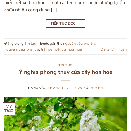
hiểu hết về hoa hoè – một cái tên quen thuộc nhưng lại ẩn
chứa nhiều công dụng […]
TIẾP TỤC ĐỌC
→
Đăng trong
Tin tức
|
Được gắn thẻ
nguyên liệu pha trà
,
nguyen_lieu_pha_tra
,
trà hoa hoè
,
tra_hoa_hoe
Để lại bình luận
TIN TỨC
Ý nghĩa phong thuỷ của cây hoa hoè
ĐĂNG VÀO
THÁNG 12 27, 2025
BỞI
HUYEN
27
Th12