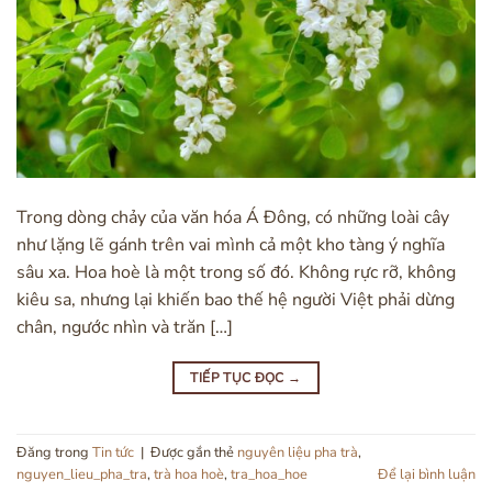
Trong dòng chảy của văn hóa Á Đông, có những loài cây
như lặng lẽ gánh trên vai mình cả một kho tàng ý nghĩa
sâu xa. Hoa hoè là một trong số đó. Không rực rỡ, không
kiêu sa, nhưng lại khiến bao thế hệ người Việt phải dừng
chân, ngước nhìn và trăn […]
TIẾP TỤC ĐỌC
→
Đăng trong
Tin tức
|
Được gắn thẻ
nguyên liệu pha trà
,
nguyen_lieu_pha_tra
,
trà hoa hoè
,
tra_hoa_hoe
Để lại bình luận