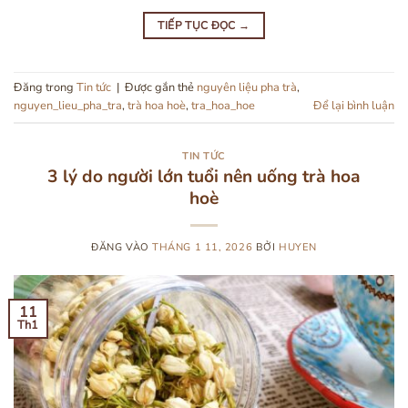
TIẾP TỤC ĐỌC
→
Đăng trong
Tin tức
|
Được gắn thẻ
nguyên liệu pha trà
,
nguyen_lieu_pha_tra
,
trà hoa hoè
,
tra_hoa_hoe
Để lại bình luận
TIN TỨC
3 lý do người lớn tuổi nên uống trà hoa
hoè
ĐĂNG VÀO
THÁNG 1 11, 2026
BỞI
HUYEN
11
Th1