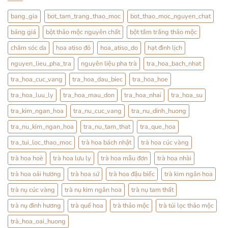
Cách
Thỏ
Dùng
Ty
Nhẹ
Tử:
bang_gia
bot_tam_trang_thao_moc
bot_thao_moc_nguyen_chat
Nhàng
Bổ
Mỗi
Thận
bảng giá
bột thảo mộc nguyên chất
bột tắm trắng thảo mộc
Ngày
Hay
Tráng
Dương?
chăm sóc da
hoa atiso đỏ
hoa_atiso_do
hạt đình lịch
Sự
Thật
nguyen_lieu_pha_tra
nguyên liệu pha trà
tra_hoa_bach_nhat
Từ
YHCT
tra_hoa_cuc_vang
tra_hoa_dau_biec
tra_hoa_hoe
tra_hoa_luu_ly
tra_hoa_mau_don
tra_hoa_nhai
tra_hoa_su
tra_kim_ngan_hoa
tra_nu_cuc_vang
tra_nu_dinh_huong
tra_nu_kim_ngan_hoa
tra_nu_tam_that
tra_que_hoa
tra_tui_loc_thao_moc
trà hoa bách nhật
trà hoa cúc vàng
trà hoa hoè
trà hoa lưu ly
trà hoa mẫu đơn
trà hoa nhài
trà hoa oải hương
trà hoa sứ
trà hoa đậu biếc
trà kim ngân hoa
trà nụ cúc vàng
trà nụ kim ngân hoa
trà nụ tam thất
trà nụ đinh hương
trà quế hoa
trà thảo mộc
trà túi lọc thảo mộc
trà_hoa_oai_huong