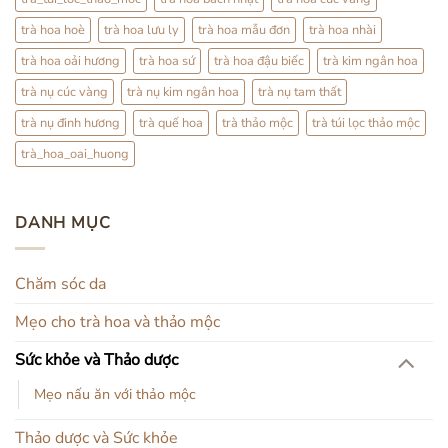
trà hoa hoè
trà hoa lưu ly
trà hoa mẫu đơn
trà hoa nhài
trà hoa oải hương
trà hoa sứ
trà hoa đậu biếc
trà kim ngân hoa
trà nụ cúc vàng
trà nụ kim ngân hoa
trà nụ tam thất
trà nụ đinh hương
trà quế hoa
trà thảo mộc
trà túi lọc thảo mộc
trà_hoa_oai_huong
DANH MỤC
Chăm sóc da
Mẹo cho trà hoa và thảo mộc
Sức khỏe và Thảo dược
Mẹo nấu ăn với thảo mộc
Thảo dược và Sức khỏe