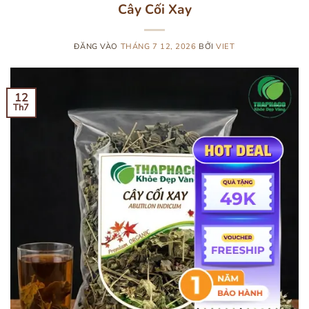
Cây Cối Xay
ĐĂNG VÀO
THÁNG 7 12, 2026
BỞI
VIET
12
Th7