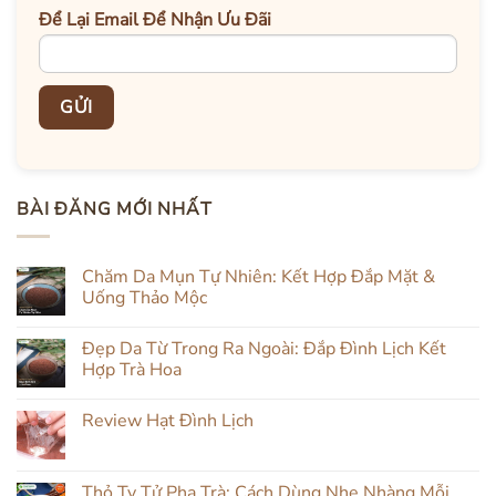
Để Lại Email Để Nhận Ưu Đãi
BÀI ĐĂNG MỚI NHẤT
Chăm Da Mụn Tự Nhiên: Kết Hợp Đắp Mặt &
Uống Thảo Mộc
Không
có
Đẹp Da Từ Trong Ra Ngoài: Đắp Đình Lịch Kết
bình
luận
Hợp Trà Hoa
ở
Chăm
Không
Da
có
Review Hạt Đình Lịch
Mụn
bình
Tự
luận
Không
Nhiên:
ở
có
Kết
Đẹp
bình
Hợp
Da
luận
Thỏ Ty Tử Pha Trà: Cách Dùng Nhẹ Nhàng Mỗi
Đắp
Từ