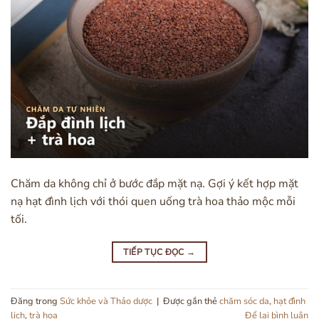
Chăm da không chỉ ở bước đắp mặt nạ. Gợi ý kết hợp mặt
nạ hạt đình lịch với thói quen uống trà hoa thảo mộc mỗi
tối.
TIẾP TỤC ĐỌC
→
Đăng trong
Sức khỏe và Thảo dược
|
Được gắn thẻ
chăm sóc da
,
hạt đình
lịch
,
trà hoa
Để lại bình luận