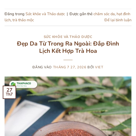
Đăng trong
Sức khỏe và Thảo dược
|
Được gắn thẻ
chăm sóc da
,
hạt đình
lịch
,
trà thảo mộc
Để lại bình luận
SỨC KHỎE VÀ THẢO DƯỢC
Đẹp Da Từ Trong Ra Ngoài: Đắp Đình
Lịch Kết Hợp Trà Hoa
ĐĂNG VÀO
THÁNG 7 27, 2026
BỞI
VIET
27
Th7