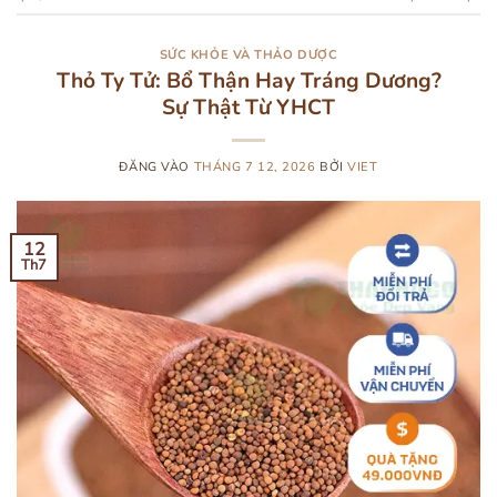
SỨC KHỎE VÀ THẢO DƯỢC
Thỏ Ty Tử: Bổ Thận Hay Tráng Dương?
Sự Thật Từ YHCT
ĐĂNG VÀO
THÁNG 7 12, 2026
BỞI
VIET
12
Th7