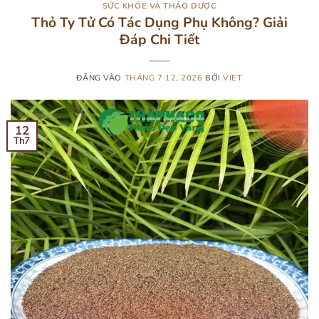
SỨC KHỎE VÀ THẢO DƯỢC
Thỏ Ty Tử Có Tác Dụng Phụ Không? Giải
Đáp Chi Tiết
ĐĂNG VÀO
THÁNG 7 12, 2026
BỞI
VIET
12
Th7