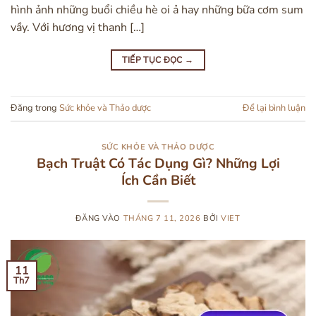
hình ảnh những buổi chiều hè oi ả hay những bữa cơm sum
vầy. Với hương vị thanh […]
TIẾP TỤC ĐỌC
→
Đăng trong
Sức khỏe và Thảo dược
Để lại bình luận
SỨC KHỎE VÀ THẢO DƯỢC
Bạch Truật Có Tác Dụng Gì? Những Lợi
Ích Cần Biết
ĐĂNG VÀO
THÁNG 7 11, 2026
BỞI
VIET
11
Th7