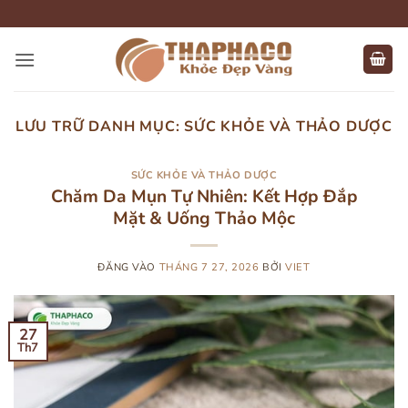
Bỏ
qua
nội
dung
LƯU TRỮ DANH MỤC:
SỨC KHỎE VÀ THẢO DƯỢC
SỨC KHỎE VÀ THẢO DƯỢC
Chăm Da Mụn Tự Nhiên: Kết Hợp Đắp
Mặt & Uống Thảo Mộc
ĐĂNG VÀO
THÁNG 7 27, 2026
BỞI
VIET
27
Th7