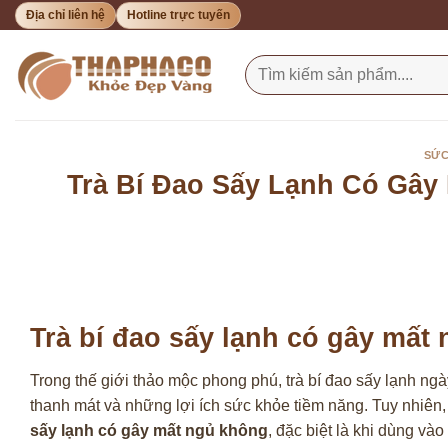
Bỏ
Địa chỉ liên hệ
Hotline trực tuyến
qua
nội
Tìm
kiếm:
dung
SỨC
Trà Bí Đao Sấy Lạnh Có Gây
Trà bí đao sấy lạnh có gây mất
Trong thế giới thảo mộc phong phú, trà bí đao sấy lạnh ng
thanh mát và những lợi ích sức khỏe tiềm năng. Tuy nhiên
sấy lạnh có gây mất ngủ không
, đặc biệt là khi dùng vào