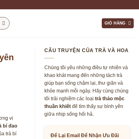
GIỎ HÀNG
CÂU TRUYỆN CỦA TRÀ VÀ HOA
uyên
Chúng tôi yêu những điều tự nhiên và
khao khát mang đến những tách trà
giúp bạn sống chậm lại, thư giãn và
khỏe mạnh mỗi ngày. Hãy cùng chúng
tôi trải nghiệm các loại
trà thảo mộc
thuần khiết
để tìm thấy sự bình yên
giữa nhịp sống hối hả.
ơng vị
à bí đao
a trà bí
Để Lại Email Để Nhận Ưu Đãi