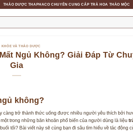
THẢO DƯỢC THAPHACO CHUYÊN CUNG CẤP TRÀ HOA THẢO MỘC
 KHỎE VÀ THẢO DƯỢC
 Mất Ngủ Không? Giải Đáp Từ Ch
Gia
 ngủ không?
ày càng trở thành thức uống được nhiều người yêu thích bởi hư
, một trong những băn khoăn phổ biến của người dùng là liệu
tr
 buổi tối? Bài viết này sẽ cùng bạn đi sâu tìm hiểu về tác động củ