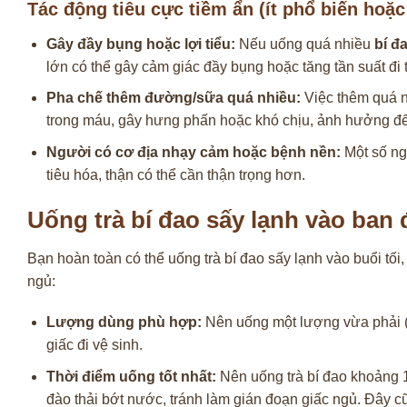
Tác động tiêu cực tiềm ẩn (ít phổ biến hoặc
Gây đầy bụng hoặc lợi tiểu:
Nếu uống quá nhiều
bí đ
lớn có thể gây cảm giác đầy bụng hoặc tăng tần suất đi t
Pha chế thêm đường/sữa quá nhiều:
Việc thêm quá n
trong máu, gây hưng phấn hoặc khó chịu, ảnh hưởng đế
Người có cơ địa nhạy cảm hoặc bệnh nền:
Một số ng
tiêu hóa, thận có thể cần thận trọng hơn.
Uống trà bí đao sấy lạnh vào ba
Bạn hoàn toàn có thể uống trà bí đao sấy lạnh vào buổi tố
ngủ:
Lượng dùng phù hợp:
Nên uống một lượng vừa phải (v
giấc đi vệ sinh.
Thời điểm uống tốt nhất:
Nên uống trà bí đao khoảng 1-
đào thải bớt nước, tránh làm gián đoạn giấc ngủ. Đây cũ