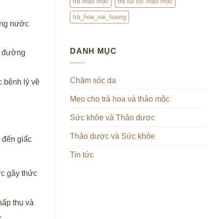
trà thảo mộc
trà túi lọc thảo mộc
trà_hoa_oai_huong
ượng nước
DANH MỤC
g đường
Chăm sóc da
 bệnh lý về
Mẹo cho trà hoa và thảo mộc
Sức khỏe và Thảo dược
Thảo dược và Sức khỏe
 đến giấc
Tin tức
ức gây thức
hấp thụ và
.