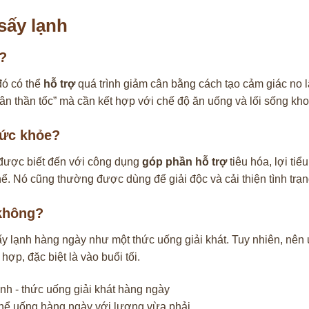
sấy lạnh
g?
đó có thể
hỗ trợ
quá trình giảm cân bằng cách tạo cảm giác no l
cân thần tốc” mà cần kết hợp với chế độ ăn uống và lối sống kh
sức khỏe?
n được biết đến với công dụng
góp phần hỗ trợ
tiêu hóa, lợi tiể
ể. Nó cũng thường được dùng để giải độc và cải thiện tình trạn
 không?
ấy lạnh hàng ngày như một thức uống giải khát. Tuy nhiên, nên
ợp, đặc biệt là vào buổi tối.
 thể uống hàng ngày với lượng vừa phải.