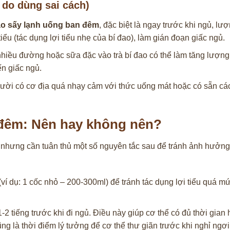
 do dùng sai cách)
ao sấy lạnh uống ban đêm
, đặc biệt là ngay trước khi ngủ, l
iểu (tác dụng lợi tiểu nhẹ của bí đao), làm gián đoạn giấc ngủ.
hiều đường hoặc sữa đặc vào trà bí đao có thể làm tăng lượn
n giấc ngủ.
ười có cơ địa quá nhạy cảm với thức uống mát hoặc có sẵn các
n đêm: Nên hay không nên?
i, nhưng cần tuân thủ một số nguyên tắc sau để tránh ảnh hưởng
í dụ: 1 cốc nhỏ – 200-300ml) để tránh tác dụng lợi tiểu quá m
2 tiếng trước khi đi ngủ. Điều này giúp cơ thể có đủ thời gian 
ng là thời điểm lý tưởng để cơ thể thư giãn trước khi nghỉ ngơi