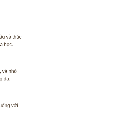
âu và thúc
oa học.
u, và nhờ
g da.
 uống với