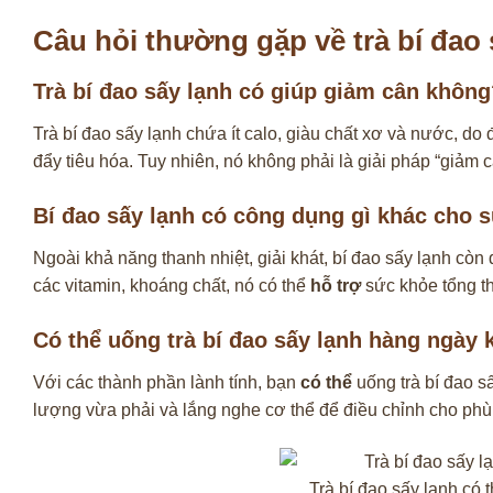
Câu hỏi thường gặp về trà bí đao 
Trà bí đao sấy lạnh có giúp giảm cân khôn
Trà bí đao sấy lạnh chứa ít calo, giàu chất xơ và nước, do 
đẩy tiêu hóa. Tuy nhiên, nó không phải là giải pháp “giảm 
Bí đao sấy lạnh có công dụng gì khác cho 
Ngoài khả năng thanh nhiệt, giải khát, bí đao sấy lạnh cò
các vitamin, khoáng chất, nó có thể
hỗ trợ
sức khỏe tổng th
Có thể uống trà bí đao sấy lạnh hàng ngày
Với các thành phần lành tính, bạn
có thể
uống trà bí đao s
lượng vừa phải và lắng nghe cơ thể để điều chỉnh cho phù h
Trà bí đao sấy lạnh có