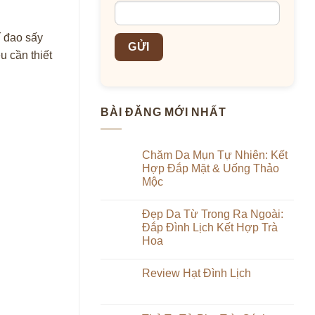
í đao sấy
u cần thiết
BÀI ĐĂNG MỚI NHẤT
Chăm Da Mụn Tự Nhiên: Kết
Hợp Đắp Mặt & Uống Thảo
Mộc
Không
có
Đẹp Da Từ Trong Ra Ngoài:
bình
luận
Đắp Đình Lịch Kết Hợp Trà
ở
Hoa
Chăm
Da
Không
Mụn
có
Tự
Review Hạt Đình Lịch
bình
Nhiên:
luận
Kết
Không
ở
Hợp
có
Đẹp
Đắp
bình
Da
Mặt