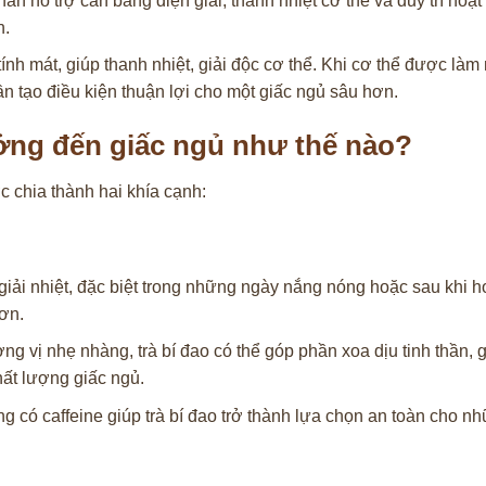
 hỗ trợ cân bằng điện giải, thanh nhiệt cơ thể và duy trì hoạt
n.
tính mát, giúp thanh nhiệt, giải độc cơ thể. Khi cơ thể được làm
n tạo điều kiện thuận lợi cho một giấc ngủ sâu hơn.
ưởng đến giấc ngủ như thế nào?
 chia thành hai khía cạnh:
 giải nhiệt, đặc biệt trong những ngày nắng nóng hoặc sau khi h
ơn.
ng vị nhẹ nhàng, trà bí đao có thể góp phần xoa dịu tinh thần, 
chất lượng giấc ngủ.
 có caffeine giúp trà bí đao trở thành lựa chọn an toàn cho nh