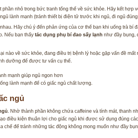
t phần nhỏ trong bức tranh tổng thể về sức khỏe. Hãy kết hợp v
gủ lành mạnh (tránh thiết bị điện tử trước khi ngủ, đi ngủ đúng
nhau. Hãy chú ý đến phản ứng của cơ thể bạn khi uống trà bí đ
ợp. Nếu bạn thấy
tác dụng phụ bí đao sấy lạnh
như đầy bụng, đ
ại nào về sức khỏe, đang điều trị bệnh lý hoặc gặp vấn đề mất
inh dưỡng để được tư vấn cụ thể.
 sống lành mạnh để có giấc ngủ chất lượng.
iấc ngủ
 ngủ
. Nhờ thành phần không chứa caffeine và tính mát, thanh nh
 tạo điều kiện thuận lợi cho giấc ngủ khi được sử dụng đúng cá
pha chế để tránh những tác động không mong muốn như đầy bụn