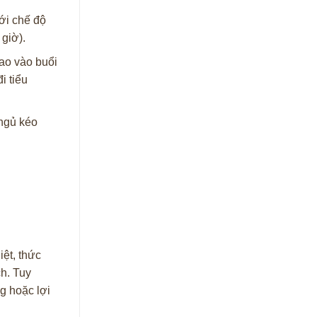
ới chế độ
 giờ).
ao vào buổi
i tiểu
 ngủ kéo
iệt, thức
ch. Tuy
g hoặc lợi