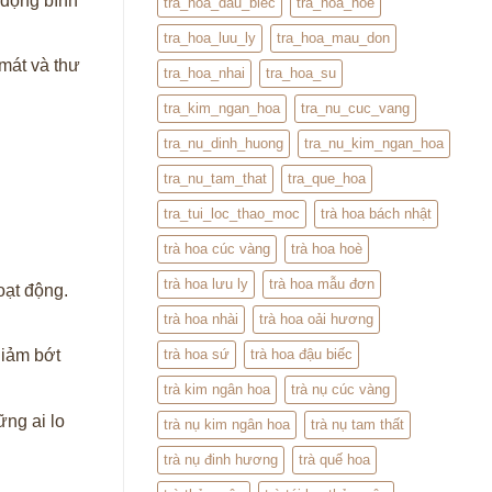
 động bình
tra_hoa_dau_biec
tra_hoa_hoe
tra_hoa_luu_ly
tra_hoa_mau_don
 mát và thư
tra_hoa_nhai
tra_hoa_su
tra_kim_ngan_hoa
tra_nu_cuc_vang
tra_nu_dinh_huong
tra_nu_kim_ngan_hoa
tra_nu_tam_that
tra_que_hoa
tra_tui_loc_thao_moc
trà hoa bách nhật
trà hoa cúc vàng
trà hoa hoè
trà hoa lưu ly
trà hoa mẫu đơn
oạt động.
trà hoa nhài
trà hoa oải hương
trà hoa sứ
trà hoa đậu biếc
giảm bớt
trà kim ngân hoa
trà nụ cúc vàng
ững ai lo
trà nụ kim ngân hoa
trà nụ tam thất
trà nụ đinh hương
trà quế hoa