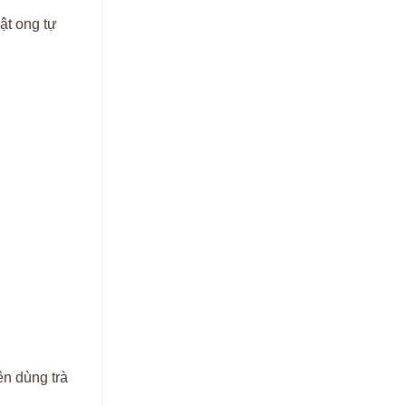
ật ong tự
ên dùng trà