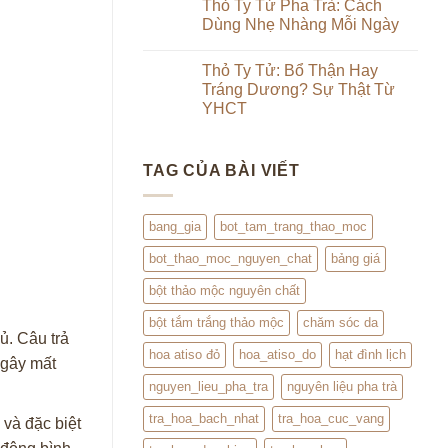
luận
Thỏ Ty Tử Pha Trà: Cách
Từ
&
ở
Trong
Dùng Nhẹ Nhàng Mỗi Ngày
Uống
Review
Ra
Thảo
Hạt
Ngoài:
Không
Mộc
Đình
Đắp
có
Lịch
Thỏ Ty Tử: Bổ Thận Hay
Đình
bình
Lịch
luận
Tráng Dương? Sự Thật Từ
Kết
ở
YHCT
Hợp
Thỏ
Trà
Ty
Không
Hoa
Tử
có
Pha
bình
Trà:
TAG CỦA BÀI VIẾT
luận
Cách
ở
Dùng
Thỏ
Nhẹ
Ty
Nhàng
Tử:
bang_gia
bot_tam_trang_thao_moc
Mỗi
Bổ
Ngày
Thận
bot_thao_moc_nguyen_chat
bảng giá
Hay
Tráng
Dương?
bột thảo mộc nguyên chất
Sự
Thật
bột tắm trắng thảo mộc
chăm sóc da
Từ
ủ. Câu trả
YHCT
hoa atiso đỏ
hoa_atiso_do
hạt đình lịch
 gây mất
nguyen_lieu_pha_tra
nguyên liệu pha trà
tra_hoa_bach_nhat
tra_hoa_cuc_vang
 và đặc biệt