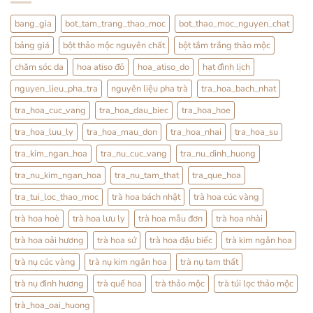
Cách
Thỏ
Dùng
Ty
Nhẹ
Tử:
bang_gia
bot_tam_trang_thao_moc
bot_thao_moc_nguyen_chat
Nhàng
Bổ
Mỗi
Thận
bảng giá
bột thảo mộc nguyên chất
bột tắm trắng thảo mộc
Ngày
Hay
Tráng
Dương?
chăm sóc da
hoa atiso đỏ
hoa_atiso_do
hạt đình lịch
Sự
Thật
nguyen_lieu_pha_tra
nguyên liệu pha trà
tra_hoa_bach_nhat
Từ
YHCT
tra_hoa_cuc_vang
tra_hoa_dau_biec
tra_hoa_hoe
tra_hoa_luu_ly
tra_hoa_mau_don
tra_hoa_nhai
tra_hoa_su
tra_kim_ngan_hoa
tra_nu_cuc_vang
tra_nu_dinh_huong
tra_nu_kim_ngan_hoa
tra_nu_tam_that
tra_que_hoa
tra_tui_loc_thao_moc
trà hoa bách nhật
trà hoa cúc vàng
trà hoa hoè
trà hoa lưu ly
trà hoa mẫu đơn
trà hoa nhài
trà hoa oải hương
trà hoa sứ
trà hoa đậu biếc
trà kim ngân hoa
trà nụ cúc vàng
trà nụ kim ngân hoa
trà nụ tam thất
trà nụ đinh hương
trà quế hoa
trà thảo mộc
trà túi lọc thảo mộc
trà_hoa_oai_huong