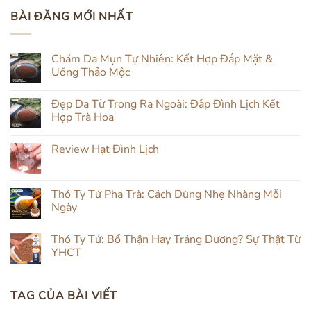
BÀI ĐĂNG MỚI NHẤT
Chăm Da Mụn Tự Nhiên: Kết Hợp Đắp Mặt &
Uống Thảo Mộc
Không
có
Đẹp Da Từ Trong Ra Ngoài: Đắp Đình Lịch Kết
bình
luận
Hợp Trà Hoa
ở
Chăm
Không
Da
có
Review Hạt Đình Lịch
Mụn
bình
Tự
luận
Không
Nhiên:
ở
có
Kết
Đẹp
bình
Hợp
Da
luận
Thỏ Ty Tử Pha Trà: Cách Dùng Nhẹ Nhàng Mỗi
Đắp
Từ
ở
Mặt
Trong
Ngày
Review
&
Ra
Hạt
Uống
Ngoài:
Không
Đình
Thảo
Đắp
có
Lịch
Thỏ Ty Tử: Bổ Thận Hay Tráng Dương? Sự Thật Từ
Mộc
Đình
bình
Lịch
luận
YHCT
Kết
ở
Hợp
Thỏ
Không
Trà
Ty
có
Hoa
Tử
bình
TAG CỦA BÀI VIẾT
Pha
luận
Trà:
ở