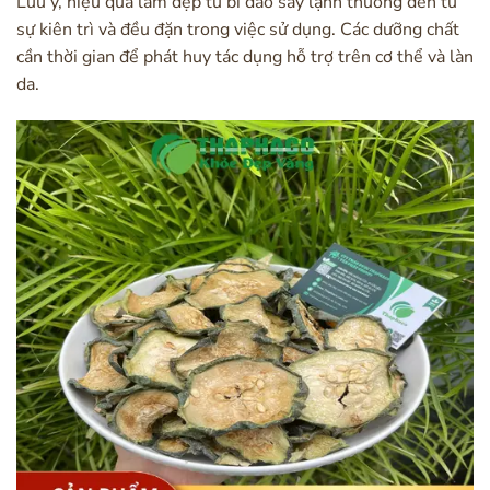
Lưu ý, hiệu quả làm đẹp từ bí đao sấy lạnh thường đến từ
sự kiên trì và đều đặn trong việc sử dụng. Các dưỡng chất
cần thời gian để phát huy tác dụng hỗ trợ trên cơ thể và làn
da.