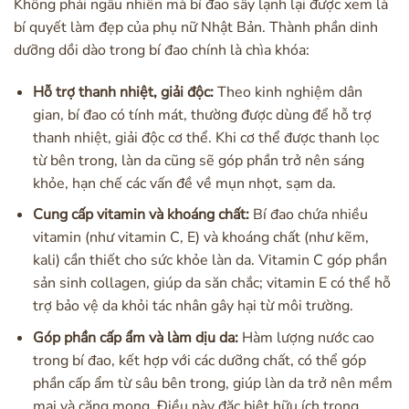
Không phải ngẫu nhiên mà bí đao sấy lạnh lại được xem là
bí quyết làm đẹp của phụ nữ Nhật Bản. Thành phần dinh
dưỡng dồi dào trong bí đao chính là chìa khóa:
Hỗ trợ thanh nhiệt, giải độc:
Theo kinh nghiệm dân
gian, bí đao có tính mát, thường được dùng để hỗ trợ
thanh nhiệt, giải độc cơ thể. Khi cơ thể được thanh lọc
từ bên trong, làn da cũng sẽ góp phần trở nên sáng
khỏe, hạn chế các vấn đề về mụn nhọt, sạm da.
Cung cấp vitamin và khoáng chất:
Bí đao chứa nhiều
vitamin (như vitamin C, E) và khoáng chất (như kẽm,
kali) cần thiết cho sức khỏe làn da. Vitamin C góp phần
sản sinh collagen, giúp da săn chắc; vitamin E có thể hỗ
trợ bảo vệ da khỏi tác nhân gây hại từ môi trường.
Góp phần cấp ẩm và làm dịu da:
Hàm lượng nước cao
trong bí đao, kết hợp với các dưỡng chất, có thể góp
phần cấp ẩm từ sâu bên trong, giúp làn da trở nên mềm
mại và căng mọng. Điều này đặc biệt hữu ích trong