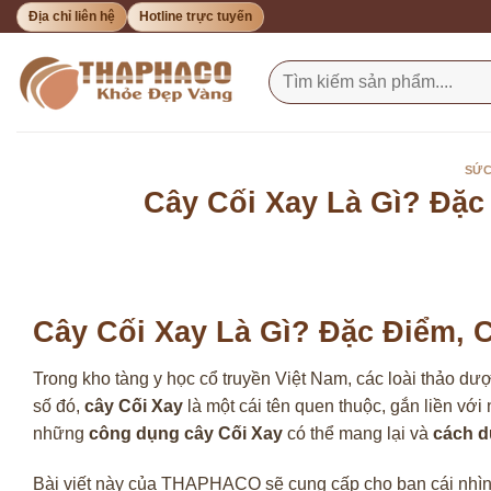
Bỏ
Địa chỉ liên hệ
Hotline trực tuyến
qua
nội
Tìm
kiếm:
dung
SỨC
Cây Cối Xay Là Gì? Đặ
Cây Cối Xay Là Gì? Đặc Điểm,
Trong kho tàng y học cổ truyền Việt Nam, các loài thảo dư
số đó,
cây Cối Xay
là một cái tên quen thuộc, gắn liền với
những
công dụng cây Cối Xay
có thể mang lại và
cách d
Bài viết này của THAPHACO sẽ cung cấp cho bạn cái nhìn t