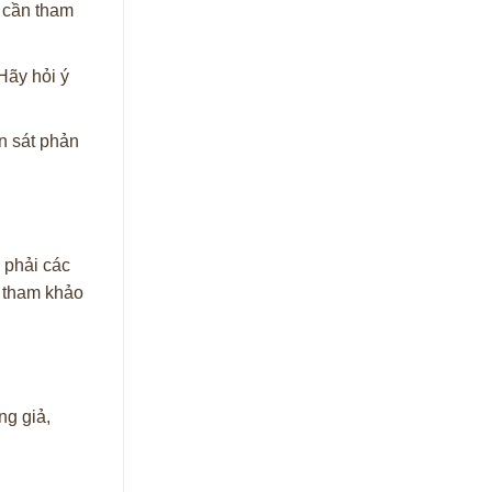
p cần tham
Hãy hỏi ý
n sát phản
 phải các
à tham khảo
ng giả,