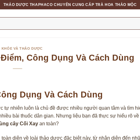
THẢO DƯỢC THAPHACO CHUYÊN CUNG CẤP TRÀ HOA THẢO MỘC
 KHỎE VÀ THẢO DƯỢC
c Điểm, Công Dụng Và Cách Dùng
 Công Dụng Và Cách Dùng
ợc tự nhiên luôn là chủ đề được nhiều người quan tâm và tìm hi
 nhiều bài thuốc dân gian. Nhưng liệu bạn đã thực sự hiểu rõ về
ùng cây Cối Xay
an toàn?
oàn diện về loài thảo dược đặc biệt này, từ nhận diện đến nh