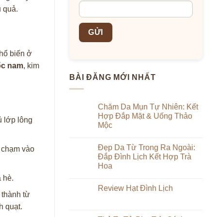
u quả.
phổ biến ở
ốc nam
, kim
BÀI ĐĂNG MỚI NHẤT
Chăm Da Mụn Tự Nhiên: Kết
Hợp Đắp Mặt & Uống Thảo
 lớp lông
Mộc
Không
có
Đẹp Da Từ Trong Ra Ngoài:
i chạm vào
bình
luận
Đắp Đình Lịch Kết Hợp Trà
ở
Hoa
Chăm
Da
Không
 hè.
Mụn
có
Tự
Review Hạt Đình Lịch
bình
Nhiên:
 thành từ
luận
Kết
Không
ở
Hợp
có
h quạt.
Đẹp
Đắp
bình
Da
Mặt