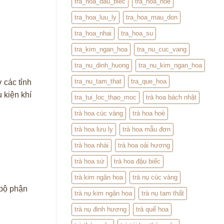
tra_hoa_dau_biec
tra_hoa_hoe
tra_hoa_luu_ly
tra_hoa_mau_don
tra_hoa_nhai
tra_hoa_su
tra_kim_ngan_hoa
tra_nu_cuc_vang
tra_nu_dinh_huong
tra_nu_kim_ngan_hoa
tra_nu_tam_that
tra_que_hoa
 các tỉnh
 kiện khí
tra_tui_loc_thao_moc
trà hoa bách nhật
trà hoa cúc vàng
trà hoa hoè
trà hoa lưu ly
trà hoa mẫu đơn
trà hoa nhài
trà hoa oải hương
trà hoa sứ
trà hoa đậu biếc
trà kim ngân hoa
trà nụ cúc vàng
 bộ phận
trà nụ kim ngân hoa
trà nụ tam thất
trà nụ đinh hương
trà quế hoa