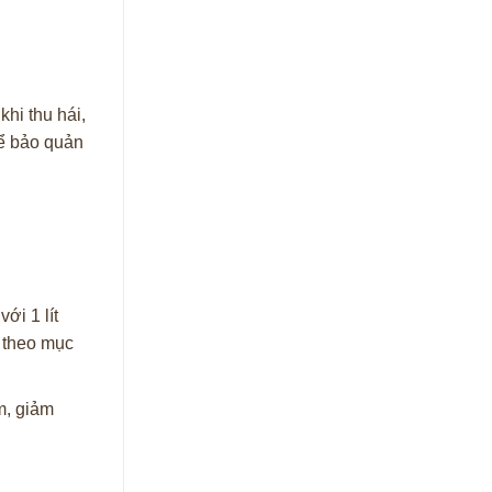
hi thu hái,
để bảo quản
ới 1 lít
y theo mục
m, giảm