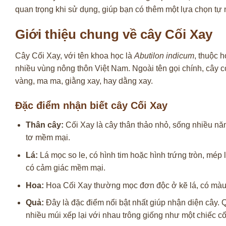
quan trọng khi sử dụng, giúp bạn có thêm một lựa chọn tự 
Giới thiệu chung về cây Cối Xay
Cây Cối Xay, với tên khoa học là
Abutilon indicum
, thuộc 
nhiều vùng nông thôn Việt Nam. Ngoài tên gọi chính, cây 
vàng, ma ma, giằng xay, hay dằng xay.
Đặc điểm nhận biết cây Cối Xay
Thân cây:
Cối Xay là cây thân thảo nhỏ, sống nhiều n
tơ mềm mại.
Lá:
Lá mọc so le, có hình tim hoặc hình trứng tròn, mép 
có cảm giác mềm mại.
Hoa:
Hoa Cối Xay thường mọc đơn độc ở kẽ lá, có màu
Quả:
Đây là đặc điểm nổi bật nhất giúp nhận diện cây. 
nhiều múi xếp lại với nhau trông giống như một chiếc cố