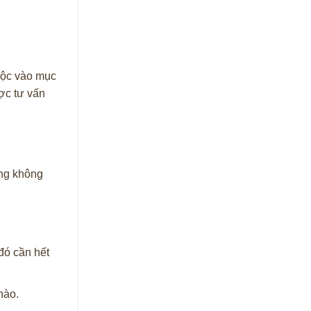
huộc vào mục
ợc tư vấn
ụng không
đó cần hết
nào.