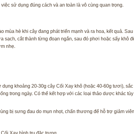
 việc sử dụng đúng cách và an toàn là vô cùng quan trọng.
o mùa hè khi cây đang phát triển mạnh và ra hoa, kết quả. Sau k
ửa sạch, cắt thành từng đoạn ngắn, sau đó phơi hoặc sấy khô 
ơm nhẹ.
dụng khoảng 20-30g cây Cối Xay khô (hoặc 40-60g tươi), sắc v
ng trong ngày. Có thể kết hợp với các loại thảo dược khác tù
n vùng bị sưng đau do mụn nhọt, chấn thương để hỗ trợ giảm viê