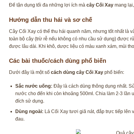
Để tận dụng tối đa những lợi ích mà
cây Cối Xay
mang lại,
Hướng dẫn thu hái và sơ chế
Cây Cối Xay có thể thu hái quanh năm, nhưng tốt nhất là và
toàn bộ cây (trừ rễ nếu không có nhu cầu sử dụng) được r
được lâu dài. Khi khô, dược liệu có màu xanh xám, mùi th
Các bài thuốc/cách dùng phổ biến
Dưới đây là một số
cách dùng cây Cối Xay
phổ biến:
Sắc nước uống:
Đây là cách dùng thông dụng nhất. Sử 
nước cho đến khi còn khoảng 500ml. Chia làm 2-3 lần uố
đích sử dụng.
Dùng ngoài:
Lá Cối Xay tươi giã nát, đắp trực tiếp lê
đau.