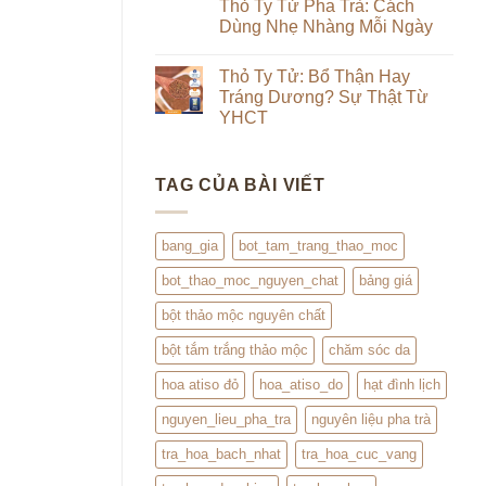
luận
Thỏ Ty Tử Pha Trà: Cách
Từ
&
ở
Trong
Dùng Nhẹ Nhàng Mỗi Ngày
Uống
Review
Ra
Thảo
Hạt
Ngoài:
Không
Mộc
Đình
Đắp
có
Lịch
Thỏ Ty Tử: Bổ Thận Hay
Đình
bình
Lịch
luận
Tráng Dương? Sự Thật Từ
Kết
ở
YHCT
Hợp
Thỏ
Trà
Ty
Không
Hoa
Tử
có
Pha
bình
Trà:
TAG CỦA BÀI VIẾT
luận
Cách
ở
Dùng
Thỏ
Nhẹ
Ty
Nhàng
Tử:
bang_gia
bot_tam_trang_thao_moc
Mỗi
Bổ
Ngày
Thận
bot_thao_moc_nguyen_chat
bảng giá
Hay
Tráng
Dương?
bột thảo mộc nguyên chất
Sự
Thật
bột tắm trắng thảo mộc
chăm sóc da
Từ
YHCT
hoa atiso đỏ
hoa_atiso_do
hạt đình lịch
nguyen_lieu_pha_tra
nguyên liệu pha trà
tra_hoa_bach_nhat
tra_hoa_cuc_vang