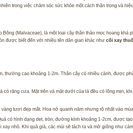
nhiên trong việc chăm sóc sức khỏe một cách thận trọng và hiệ
họ Bông (Malvaceae), là một loại cây thân thảo mọc hoang khá 
còn được biết đến với nhiều tên dân gian khác như
cối xay thu
ăm, thường cao khoảng 1-2m. Thân cây có nhiều cành, được phủ
lá có răng cưa. Mặt trên và mặt dưới của lá đều có lông mịn, kh
 vàng tươi đẹp mắt. Hoa nở quanh năm nhưng rộ nhất vào mùa
Quả có hình dạng dẹt, tròn, đường kính khoảng 1-2cm, được tạo
i xay nhỏ. Khi quả già, các múi sẽ tách ra và mở giống như cán