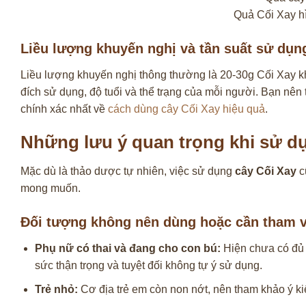
Quả Cối Xay hìn
Liều lượng khuyến nghị và tần suất sử dụn
Liều lượng khuyến nghị thông thường là 20-30g Cối Xay khô
đích sử dụng, độ tuổi và thể trạng của mỗi người. Bạn nê
chính xác nhất về
cách dùng cây Cối Xay hiệu quả
.
Những lưu ý quan trọng khi sử d
Mặc dù là thảo dược tự nhiên, việc sử dụng
cây Cối Xay
c
mong muốn.
Đối tượng không nên dùng hoặc cần tham v
Phụ nữ có thai và đang cho con bú:
Hiện chưa có đủ 
sức thận trọng và tuyệt đối không tự ý sử dụng.
Trẻ nhỏ:
Cơ địa trẻ em còn non nớt, nên tham khảo ý kiế