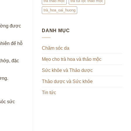
trà thảo mộc
trà túi lọc thảo mộc
trà_hoa_oai_huong
thường được
DANH MỤC
nhiên để hỗ
Chăm sóc da
Mẹo cho trà hoa và thảo mộc
khớp, đặc
Sức khỏe và Thảo dược
ờng.
Thảo dược và Sức khỏe
Tin tức
sóc sức