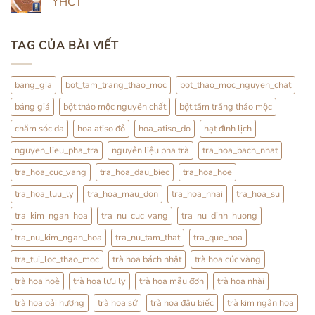
YHCT
Kết
ở
Hợp
Thỏ
Không
Trà
Ty
có
Hoa
Tử
bình
TAG CỦA BÀI VIẾT
Pha
luận
Trà:
ở
Cách
Thỏ
Dùng
Ty
Nhẹ
Tử:
bang_gia
bot_tam_trang_thao_moc
bot_thao_moc_nguyen_chat
Nhàng
Bổ
Mỗi
Thận
bảng giá
bột thảo mộc nguyên chất
bột tắm trắng thảo mộc
Ngày
Hay
Tráng
Dương?
chăm sóc da
hoa atiso đỏ
hoa_atiso_do
hạt đình lịch
Sự
Thật
nguyen_lieu_pha_tra
nguyên liệu pha trà
tra_hoa_bach_nhat
Từ
YHCT
tra_hoa_cuc_vang
tra_hoa_dau_biec
tra_hoa_hoe
tra_hoa_luu_ly
tra_hoa_mau_don
tra_hoa_nhai
tra_hoa_su
tra_kim_ngan_hoa
tra_nu_cuc_vang
tra_nu_dinh_huong
tra_nu_kim_ngan_hoa
tra_nu_tam_that
tra_que_hoa
tra_tui_loc_thao_moc
trà hoa bách nhật
trà hoa cúc vàng
trà hoa hoè
trà hoa lưu ly
trà hoa mẫu đơn
trà hoa nhài
trà hoa oải hương
trà hoa sứ
trà hoa đậu biếc
trà kim ngân hoa