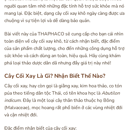
người quan tâm nhờ những đặc tính hỗ trợ sức khỏe mà nó
mang lại. Đặc biệt, dạng cây cối xay khô ngày càng được ưa
chuộng vì sự tiện lợi và dễ dàng bảo quản.
Bài viết này của THAPHACO sẽ cung cấp cho bạn cái nhìn
toàn diện về cây cối xay khô, từ cách nhận biết, đặc điểm
của sản phẩm chất lượng, cho đến những công dụng hỗ trợ
sức khỏe và cách dùng an toàn, hiệu quả. Hãy cùng khám
phá loại thảo dược dân dã nhưng đầy giá trị này nhé!
Cây Cối Xay Là Gì? Nhận Biết Thế Nào?
Cây cối xay, hay còn gọi là giằng xay, kim hoa thảo, co tón
púa theo tiếng dân tộc Thái, có tên khoa học là
Abutilon
indicum
. Đây là một loại cây thân thảo thuộc họ Bông
(Malvaceae), mọc hoang rất phổ biến ở các vùng nhiệt đới
và cận nhiệt đới.
Đặc điểm nhận biết của cây cối xay: