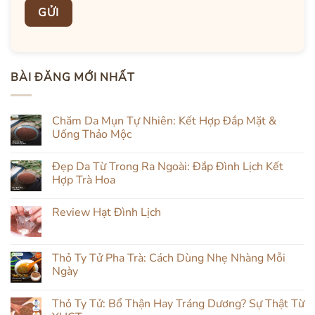
BÀI ĐĂNG MỚI NHẤT
Chăm Da Mụn Tự Nhiên: Kết Hợp Đắp Mặt &
Uống Thảo Mộc
Không
có
Đẹp Da Từ Trong Ra Ngoài: Đắp Đình Lịch Kết
bình
luận
Hợp Trà Hoa
ở
Chăm
Không
Da
có
Review Hạt Đình Lịch
Mụn
bình
Tự
luận
Không
Nhiên:
ở
có
Kết
Đẹp
bình
Hợp
Da
luận
Thỏ Ty Tử Pha Trà: Cách Dùng Nhẹ Nhàng Mỗi
Đắp
Từ
ở
Mặt
Trong
Ngày
Review
&
Ra
Hạt
Uống
Ngoài:
Không
Đình
Thảo
Đắp
có
Lịch
Thỏ Ty Tử: Bổ Thận Hay Tráng Dương? Sự Thật Từ
Mộc
Đình
bình
Lịch
luận