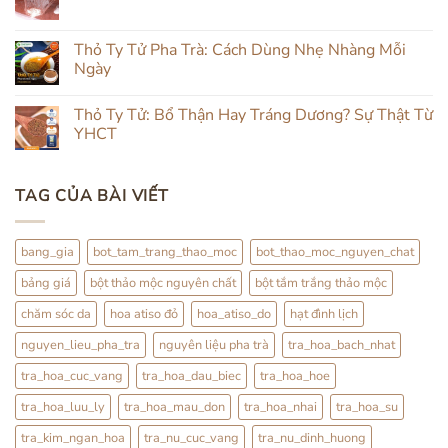
Không
Nhiên:
ở
có
Kết
Đẹp
bình
Hợp
Da
luận
Thỏ Ty Tử Pha Trà: Cách Dùng Nhẹ Nhàng Mỗi
Đắp
Từ
ở
Mặt
Trong
Ngày
Review
&
Ra
Hạt
Uống
Ngoài:
Không
Đình
Thảo
Đắp
có
Lịch
Thỏ Ty Tử: Bổ Thận Hay Tráng Dương? Sự Thật Từ
Mộc
Đình
bình
Lịch
luận
YHCT
Kết
ở
Hợp
Thỏ
Không
Trà
Ty
có
Hoa
Tử
bình
TAG CỦA BÀI VIẾT
Pha
luận
Trà:
ở
Cách
Thỏ
Dùng
Ty
Nhẹ
Tử:
bang_gia
bot_tam_trang_thao_moc
bot_thao_moc_nguyen_chat
Nhàng
Bổ
Mỗi
Thận
bảng giá
bột thảo mộc nguyên chất
bột tắm trắng thảo mộc
Ngày
Hay
Tráng
Dương?
chăm sóc da
hoa atiso đỏ
hoa_atiso_do
hạt đình lịch
Sự
Thật
nguyen_lieu_pha_tra
nguyên liệu pha trà
tra_hoa_bach_nhat
Từ
YHCT
tra_hoa_cuc_vang
tra_hoa_dau_biec
tra_hoa_hoe
tra_hoa_luu_ly
tra_hoa_mau_don
tra_hoa_nhai
tra_hoa_su
tra_kim_ngan_hoa
tra_nu_cuc_vang
tra_nu_dinh_huong