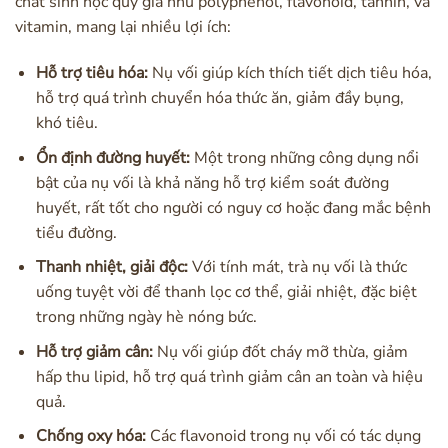
chất sinh học quý giá như polyphenol, flavonoid, tannin, và
vitamin, mang lại nhiều lợi ích:
Hỗ trợ tiêu hóa:
Nụ vối giúp kích thích tiết dịch tiêu hóa,
hỗ trợ quá trình chuyển hóa thức ăn, giảm đầy bụng,
khó tiêu.
Ổn định đường huyết:
Một trong những công dụng nổi
bật của nụ vối là khả năng hỗ trợ kiểm soát đường
huyết, rất tốt cho người có nguy cơ hoặc đang mắc bệnh
tiểu đường.
Thanh nhiệt, giải độc:
Với tính mát, trà nụ vối là thức
uống tuyệt vời để thanh lọc cơ thể, giải nhiệt, đặc biệt
trong những ngày hè nóng bức.
Hỗ trợ giảm cân:
Nụ vối giúp đốt cháy mỡ thừa, giảm
hấp thu lipid, hỗ trợ quá trình giảm cân an toàn và hiệu
quả.
Chống oxy hóa:
Các flavonoid trong nụ vối có tác dụng