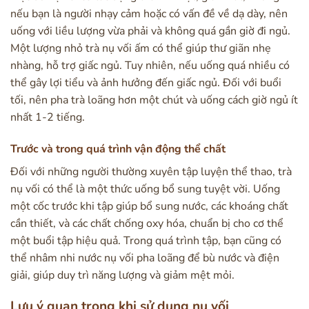
nếu bạn là người nhạy cảm hoặc có vấn đề về dạ dày, nên
uống với liều lượng vừa phải và không quá gần giờ đi ngủ.
Một lượng nhỏ trà nụ vối ấm có thể giúp thư giãn nhẹ
nhàng, hỗ trợ giấc ngủ. Tuy nhiên, nếu uống quá nhiều có
thể gây lợi tiểu và ảnh hưởng đến giấc ngủ. Đối với buổi
tối, nên pha trà loãng hơn một chút và uống cách giờ ngủ ít
nhất 1-2 tiếng.
Trước và trong quá trình vận động thể chất
Đối với những người thường xuyên tập luyện thể thao, trà
nụ vối có thể là một thức uống bổ sung tuyệt vời. Uống
một cốc trước khi tập giúp bổ sung nước, các khoáng chất
cần thiết, và các chất chống oxy hóa, chuẩn bị cho cơ thể
một buổi tập hiệu quả. Trong quá trình tập, bạn cũng có
thể nhâm nhi nước nụ vối pha loãng để bù nước và điện
giải, giúp duy trì năng lượng và giảm mệt mỏi.
Lưu ý quan trọng khi sử dụng nụ vối