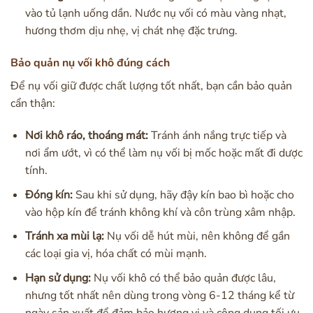
vào tủ lạnh uống dần. Nước nụ vối có màu vàng nhạt,
hương thơm dịu nhẹ, vị chát nhẹ đặc trưng.
Bảo quản nụ vối khô đúng cách
Để nụ vối giữ được chất lượng tốt nhất, bạn cần bảo quản
cẩn thận:
Nơi khô ráo, thoáng mát:
Tránh ánh nắng trực tiếp và
nơi ẩm ướt, vì có thể làm nụ vối bị mốc hoặc mất đi dược
tính.
Đóng kín:
Sau khi sử dụng, hãy đậy kín bao bì hoặc cho
vào hộp kín để tránh không khí và côn trùng xâm nhập.
Tránh xa mùi lạ:
Nụ vối dễ hút mùi, nên không để gần
các loại gia vị, hóa chất có mùi mạnh.
Hạn sử dụng:
Nụ vối khô có thể bảo quản được lâu,
nhưng tốt nhất nên dùng trong vòng 6-12 tháng kể từ
ngày sản xuất để đảm bảo hương vị và công dụng tối ưu.