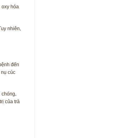
g oxy hóa
Tuy nhiên,
 bệnh đến
 nụ cúc
h chóng,
rị của trà