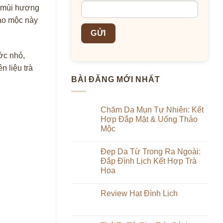
ó mùi hương
hảo mộc này
ớc nhỏ,
 liệu trà
BÀI ĐĂNG MỚI NHẤT
Chăm Da Mụn Tự Nhiên: Kết
Hợp Đắp Mặt & Uống Thảo
Mộc
Không
có
Đẹp Da Từ Trong Ra Ngoài:
bình
luận
Đắp Đình Lịch Kết Hợp Trà
ở
Hoa
Chăm
Da
Không
Mụn
có
Tự
Review Hạt Đình Lịch
bình
Nhiên:
luận
Kết
Không
ở
Hợp
có
Đẹp
Đắp
bình
Da
Mặt