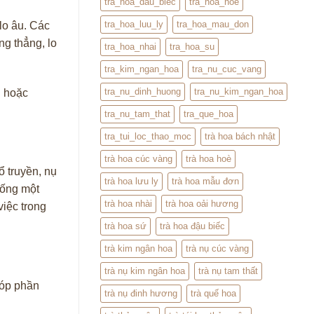
tra_hoa_dau_biec
tra_hoa_hoe
tra_hoa_luu_ly
tra_hoa_mau_don
lo âu. Các
ng thẳng, lo
tra_hoa_nhai
tra_hoa_su
tra_kim_ngan_hoa
tra_nu_cuc_vang
tra_nu_dinh_huong
tra_nu_kim_ngan_hoa
i hoặc
tra_nu_tam_that
tra_que_hoa
tra_tui_loc_thao_moc
trà hoa bách nhật
trà hoa cúc vàng
trà hoa hoè
ổ truyền, nụ
trà hoa lưu ly
trà hoa mẫu đơn
uống một
trà hoa nhài
trà hoa oải hương
việc trong
trà hoa sứ
trà hoa đậu biếc
trà kim ngân hoa
trà nụ cúc vàng
trà nụ kim ngân hoa
trà nụ tam thất
góp phần
trà nụ đinh hương
trà quế hoa