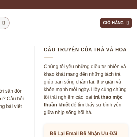
GIỎ HÀNG
CÂU TRUYỆN CỦA TRÀ VÀ HOA
Chúng tôi yêu những điều tự nhiên và
khao khát mang đến những tách trà
giúp bạn sống chậm lại, thư giãn và
khỏe mạnh mỗi ngày. Hãy cùng chúng
ười săn đón
tôi trải nghiệm các loại
trà thảo mộc
ợi? Câu hỏi
thuần khiết
để tìm thấy sự bình yên
g bài viết
giữa nhịp sống hối hả.
Để Lại Email Để Nhận Ưu Đãi