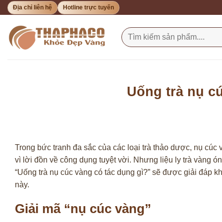
Bỏ
Địa chỉ liên hệ
Hotline trực tuyến
qua
nội
Tìm
kiếm:
dung
Uống trà nụ c
Trong bức tranh đa sắc của các loại trà thảo dược, nụ cúc
vì lời đồn về công dụng tuyệt vời. Nhưng liệu ly trà vàng
“Uống trà nụ cúc vàng có tác dụng gì?” sẽ được giải đáp k
này.
Giải mã “nụ cúc vàng”