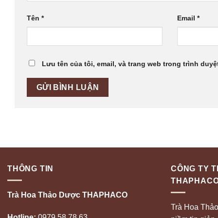
Tên
*
Email
*
Lưu tên của tôi, email, và trang web trong trình duyệt
THÔNG TIN
CÔNG TY 
THAPHAC
Trà Hoa Thảo Dược THAPHACO
Trà Hoa Thả
Hotline:
0979.58.78.63