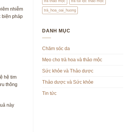
trà thảo mộc
trà túi lọc thảo mộc
 viêm nhiễm
trà_hoa_oai_huong
c biện pháp
DANH MỤC
Chăm sóc da
Mẹo cho trà hoa và thảo mộc
Sức khỏe và Thảo dược
ệ hệ tim
Thảo dược và Sức khỏe
lưu thông
Tin tức
quả này