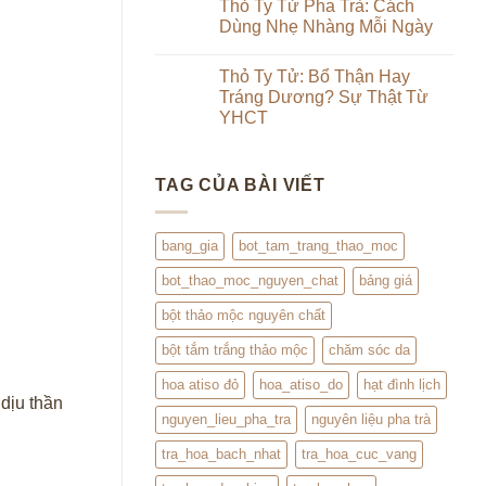
luận
Thỏ Ty Tử Pha Trà: Cách
Từ
&
ở
Trong
Dùng Nhẹ Nhàng Mỗi Ngày
Uống
Review
Ra
Thảo
Hạt
Ngoài:
Không
Mộc
Đình
Đắp
có
Lịch
Thỏ Ty Tử: Bổ Thận Hay
Đình
bình
Lịch
luận
Tráng Dương? Sự Thật Từ
Kết
ở
YHCT
Hợp
Thỏ
Trà
Ty
Không
Hoa
Tử
có
Pha
bình
Trà:
TAG CỦA BÀI VIẾT
luận
Cách
ở
Dùng
Thỏ
Nhẹ
Ty
Nhàng
Tử:
bang_gia
bot_tam_trang_thao_moc
Mỗi
Bổ
Ngày
Thận
bot_thao_moc_nguyen_chat
bảng giá
Hay
Tráng
Dương?
bột thảo mộc nguyên chất
Sự
Thật
bột tắm trắng thảo mộc
chăm sóc da
Từ
YHCT
hoa atiso đỏ
hoa_atiso_do
hạt đình lịch
 dịu thần
nguyen_lieu_pha_tra
nguyên liệu pha trà
tra_hoa_bach_nhat
tra_hoa_cuc_vang