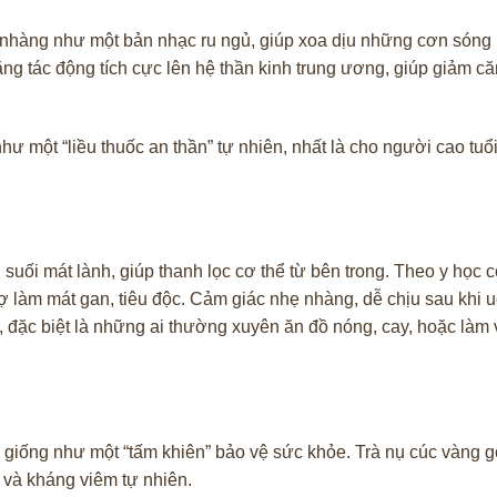
ẹ nhàng như một bản nhạc ru ngủ, giúp xoa dịu những cơn sóng 
ng tác động tích cực lên hệ thần kinh trung ương, giúp giảm că
ư một “liều thuốc an thần” tự nhiên, nhất là cho người cao tuổ
uối mát lành, giúp thanh lọc cơ thể từ bên trong. Theo y học c
 trợ làm mát gan, tiêu độc. Cảm giác nhẹ nhàng, dễ chịu sau khi 
i, đặc biệt là những ai thường xuyên ăn đồ nóng, cay, hoặc làm 
ch giống như một “tấm khiên” bảo vệ sức khỏe. Trà nụ cúc vàng 
 và kháng viêm tự nhiên.