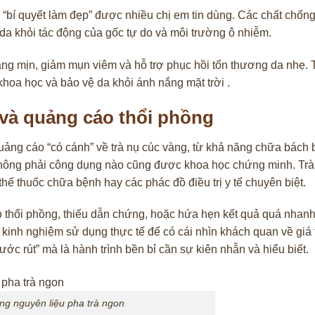
 “bí quyết làm đẹp” được nhiều chị em tin dùng. Các chất chốn
 da khỏi tác động của gốc tự do và môi trường ô nhiễm.
áng mịn, giảm mụn viêm và hỗ trợ phục hồi tổn thương da nhẹ. 
khoa học và bảo vệ da khỏi ánh nắng mặt trời .
và quảng cáo thổi phồng
quảng cáo “có cánh” về trà nụ cúc vàng, từ khả năng chữa bách
 không phải công dụng nào cũng được khoa học chứng minh. Trà
hế thuốc chữa bệnh hay các phác đồ điều trị y tế chuyên biệt.
o thổi phồng, thiếu dẫn chứng, hoặc hứa hẹn kết quả quá nhan
 kinh nghiệm sử dụng thực tế để có cái nhìn khách quan về giá t
c rút” mà là hành trình bền bỉ cần sự kiên nhẫn và hiểu biết.
ng nguyên liệu pha trà ngon