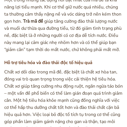
Một trong những tác dụng nổi bật nhất của mã đề là khả
năng lợi tiểu mạnh. Khi cơ thể giữ nước quá nhiều, chúng
ta thường cảm thấy nặng nề và vóc dáng trở nên kém thon
gọn hơn.
Trà mã đề
giúp tăng cường đào thải lượng nước
và muối dư thừa qua đường tiểu, từ đó giảm tình trạng phù
nề, đặc biệt là ở những người có cơ địa dễ tích nước. Điều
này mang lại cảm giác nhẹ nhõm hơn và có thể giúp bạn
“giảm cân” tạm thời do mất nước, chứ không phải mất mỡ.
Hỗ trợ tiêu hóa và đào thải độc tố hiệu quả
Chất xơ dồi dào trong mã đề, đặc biệt là chất xơ hòa tan,
đóng vai trò quan trọng trong việc cải thiện hệ tiêu hóa.
Chất xơ giúp tăng cường nhu động ruột, ngăn ngừa táo bón
– một vấn đề phổ biến có thể làm gián đoạn quá trình giảm
cân. Một hệ tiêu hóa khỏe mạnh cũng đồng nghĩa với việc
cơ thể hấp thu dưỡng chất tốt hơn và đào thải chất cặn bã
hiệu quả hơn. Việc loại bỏ độc tố tích tụ trong cơ thể cũng
góp phần làm giảm gánh nặng cho gan và thận, tạo môi