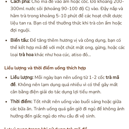
Cách pha:
Cho mã đề vào ấm hoặc cốc. Đổ khoảng 200-
300ml nước sôi (khoảng 90-100 độ C) vào. Đậy nắp và
hãm trà trong khoảng 5-10 phút để các hoạt chất dược
liệu tan ra. Bạn có thể thưởng thức khi trà còn ấm hoặc
đợi nguội.
Biến tấu:
Để tăng thêm hương vị và công dụng, bạn có
thể kết hợp mã đề với một chút mật ong, gừng, hoặc các
loại
trà hoa
khác như hoa cúc, atiso đỏ…
Liều lượng và thời điểm uống thích hợp
Liều lượng:
Mỗi ngày bạn nên uống từ 1-2 cốc
trà mã
đề
. Không nên lạm dụng quá nhiều vì có thể gây mất
cân bằng điện giải do tác dụng lợi tiểu mạnh.
Thời điểm:
Tốt nhất nên uống vào buổi sáng hoặc giữa
các bữa ăn. Tránh uống quá gần giờ đi ngủ để không ảnh
hưởng đến giấc ngủ do nhu cầu đi vệ sinh.