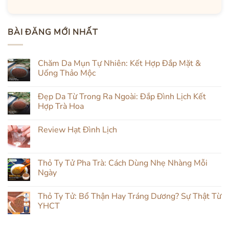
BÀI ĐĂNG MỚI NHẤT
Chăm Da Mụn Tự Nhiên: Kết Hợp Đắp Mặt &
Uống Thảo Mộc
Không
có
Đẹp Da Từ Trong Ra Ngoài: Đắp Đình Lịch Kết
bình
luận
Hợp Trà Hoa
ở
Chăm
Không
Da
có
Review Hạt Đình Lịch
Mụn
bình
Tự
luận
Không
Nhiên:
ở
có
Kết
Đẹp
bình
Hợp
Da
luận
Thỏ Ty Tử Pha Trà: Cách Dùng Nhẹ Nhàng Mỗi
Đắp
Từ
ở
Mặt
Trong
Ngày
Review
&
Ra
Hạt
Uống
Ngoài:
Không
Đình
Thảo
Đắp
có
Lịch
Thỏ Ty Tử: Bổ Thận Hay Tráng Dương? Sự Thật Từ
Mộc
Đình
bình
Lịch
luận
YHCT
Kết
ở
Hợp
Thỏ
Không
Trà
Ty
có