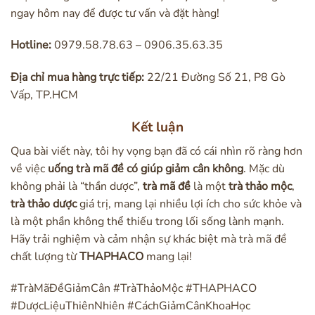
ngay hôm nay để được tư vấn và đặt hàng!
Hotline:
0979.58.78.63 – 0906.35.63.35
Địa chỉ mua hàng trực tiếp:
22/21 Đường Số 21, P8 Gò
Vấp, TP.HCM
Kết luận
Qua bài viết này, tôi hy vọng bạn đã có cái nhìn rõ ràng hơn
về việc
uống trà mã đề có giúp giảm cân không
. Mặc dù
không phải là “thần dược”,
trà mã đề
là một
trà thảo mộc
,
trà thảo dược
giá trị, mang lại nhiều lợi ích cho sức khỏe và
là một phần không thể thiếu trong lối sống lành mạnh.
Hãy trải nghiệm và cảm nhận sự khác biệt mà trà mã đề
chất lượng từ
THAPHACO
mang lại!
#TràMãĐềGiảmCân
#TràThảoMộc
#THAPHACO
#DượcLiệuThiênNhiên
#CáchGiảmCânKhoaHọc