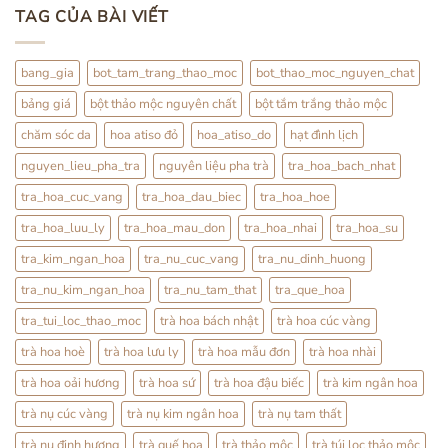
Hoa
Tử
bình
TAG CỦA BÀI VIẾT
Pha
luận
Trà:
ở
Cách
Thỏ
Dùng
Ty
Nhẹ
Tử:
bang_gia
bot_tam_trang_thao_moc
bot_thao_moc_nguyen_chat
Nhàng
Bổ
Mỗi
Thận
bảng giá
bột thảo mộc nguyên chất
bột tắm trắng thảo mộc
Ngày
Hay
Tráng
Dương?
chăm sóc da
hoa atiso đỏ
hoa_atiso_do
hạt đình lịch
Sự
Thật
nguyen_lieu_pha_tra
nguyên liệu pha trà
tra_hoa_bach_nhat
Từ
YHCT
tra_hoa_cuc_vang
tra_hoa_dau_biec
tra_hoa_hoe
tra_hoa_luu_ly
tra_hoa_mau_don
tra_hoa_nhai
tra_hoa_su
tra_kim_ngan_hoa
tra_nu_cuc_vang
tra_nu_dinh_huong
tra_nu_kim_ngan_hoa
tra_nu_tam_that
tra_que_hoa
tra_tui_loc_thao_moc
trà hoa bách nhật
trà hoa cúc vàng
trà hoa hoè
trà hoa lưu ly
trà hoa mẫu đơn
trà hoa nhài
trà hoa oải hương
trà hoa sứ
trà hoa đậu biếc
trà kim ngân hoa
trà nụ cúc vàng
trà nụ kim ngân hoa
trà nụ tam thất
trà nụ đinh hương
trà quế hoa
trà thảo mộc
trà túi lọc thảo mộc