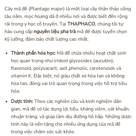
Cây mã đề (Plantago major) là một loại cây thân thảo sống
lâu năm, mọc hoang dã ở nhiều nơi và được biết đến rộng
rãi trong y học cổ truyền. Tại
THAPHACO
, chúng tôi tự
hào cung cấp
nguyên liệu pha trà
mã đề được tuyển chọn
kỹ lưỡng, đảm bảo chất lượng cao nhất.
Thành phần hóa học:
Mã đề chứa nhiều hoạt chất sinh
học quan trọng như iridoid glycosides (aucubin),
flavonoid, polysacarit, axit phenolic, carotenoids và
vitamin K. Đặc biệt, nó giàu chất xơ hòa tan và không
hòa tan, đóng vai trò quan trọng trong việc hỗ trợ tiêu
hóa.
Dược tính:
Theo các nghiên cứu và kinh nghiệm dân
gian, mã đề có tác dụng lợi tiểu, kháng viêm, sát khuẩn,
nhuận tràng, và giúp làm dịu đường hô hấp. Những dược
tính này là nền tảng cho nhiều ứng dụng của mã đề
trong việc chăm sóc sức khỏe.