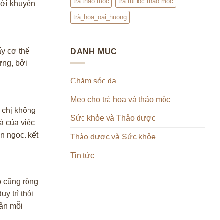
trà thảo mộc
trà túi lọc thảo mộc
lời khuyên
trà_hoa_oai_huong
ấy cơ thể
DANH MỤC
ừng, bởi
Chăm sóc da
Mẹo cho trà hoa và thảo mộc
à chị không
Sức khỏe và Thảo dược
ả của việc
n ngọc, kết
Thảo dược và Sức khỏe
Tin tức
o cũng rộng
y trì thói
hân mỗi