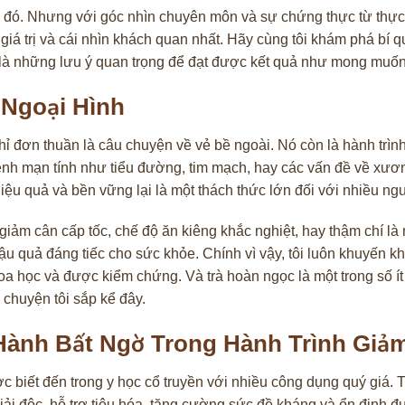
 đó. Nhưng với góc nhìn chuyên môn và sự chứng thực từ thực tế
iá trị và cái nhìn khách quan nhất. Hãy cùng tôi khám phá bí q
u là những lưu ý quan trọng để đạt được kết quả như mong muố
 Ngoại Hình
ỉ đơn thuần là câu chuyện về vẻ bề ngoài. Nó còn là hành trìn
nh mạn tính như tiểu đường, tim mạch, hay các vấn đề về xươ
ệu quả và bền vững lại là một thách thức lớn đối với nhiều ng
 giảm cân cấp tốc, chế độ ăn kiêng khắc nghiệt, hay thậm chí l
u quả đáng tiếc cho sức khỏe. Chính vì vậy, tôi luôn khuyến kh
oa học và được kiểm chứng. Và trà hoàn ngọc là một trong số í
u chuyện tôi sắp kể đây.
Hành Bất Ngờ Trong Hành Trình Giả
c biết đến trong y học cổ truyền với nhiều công dụng quý giá. T
iải độc, hỗ trợ tiêu hóa, tăng cường sức đề kháng và ổn định đ