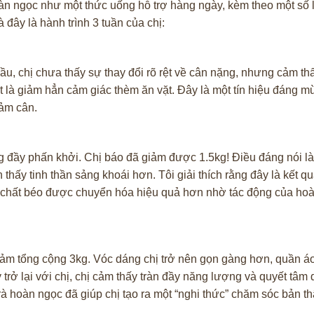
hoàn ngọc như một thức uống hỗ trợ hàng ngày, kèm theo một số 
 đây là hành trình 3 tuần của chị:
ầu, chị chưa thấy sự thay đổi rõ rệt về cân nặng, nhưng cảm th
t là giảm hẳn cảm giác thèm ăn vặt. Đây là một tín hiệu đáng m
iảm cân.
ọng đầy phấn khởi. Chị báo đã giảm được 1.5kg! Điều đáng nói l
hấy tinh thần sảng khoái hơn. Tôi giải thích rằng đây là kết qu
n chất béo được chuyển hóa hiệu quả hơn nhờ tác động của hoà
giảm tổng cộng 3kg. Vóc dáng chị trở nên gọn gàng hơn, quần á
trở lại với chị, chị cảm thấy tràn đầy năng lượng và quyết tâm du
rà hoàn ngọc đã giúp chị tạo ra một “nghi thức” chăm sóc bản t