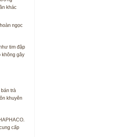
cân khác
 hoàn ngọc
 như tim đập
Nó không gây
 bán trà
uôn khuyên
ô THAPHACO.
 cung cấp