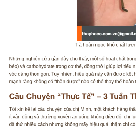
Trà hoàn ngọc khô chất lượ
Những nghiên cứu gần đây cho thấy, một số hoạt chất trong
béo) và carbohydrate trong cơ thể, đồng thời giúp lợi tiểu n
vóc dáng thon gọn. Tuy nhiên, hiệu quả này cần được kết 
mạnh rằng không có “thần dược” nào có thể thay thế hoàn 
Câu Chuyện “Thực Tế” – 3 Tuần 
Tôi xin kể lại câu chuyện của chị Minh, một khách hàng thân
ít vận động và thường xuyên ăn uống không điều độ, chị luô
đã thử nhiều cách nhưng không mấy hiệu quả, thậm chí còn 