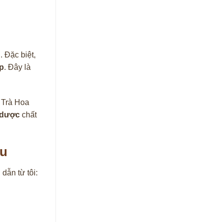
Đ
. Đặc biệt,
p
. Đây là
a Trà Hoa
 dược
chất
Ưu
dẫn từ tôi: