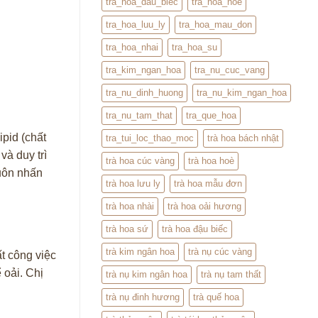
tra_hoa_dau_biec
tra_hoa_hoe
tra_hoa_luu_ly
tra_hoa_mau_don
tra_hoa_nhai
tra_hoa_su
tra_kim_ngan_hoa
tra_nu_cuc_vang
tra_nu_dinh_huong
tra_nu_kim_ngan_hoa
tra_nu_tam_that
tra_que_hoa
ipid (chất
tra_tui_loc_thao_moc
trà hoa bách nhật
và duy trì
trà hoa cúc vàng
trà hoa hoè
luôn nhấn
trà hoa lưu ly
trà hoa mẫu đơn
trà hoa nhài
trà hoa oải hương
trà hoa sứ
trà hoa đậu biếc
trà kim ngân hoa
trà nụ cúc vàng
ất công việc
 oải. Chị
trà nụ kim ngân hoa
trà nụ tam thất
trà nụ đinh hương
trà quế hoa