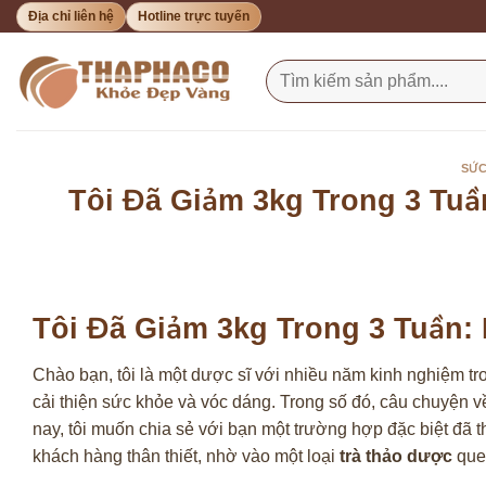
Bỏ
Địa chỉ liên hệ
Hotline trực tuyến
qua
nội
Tìm
kiếm:
dung
SỨC
Tôi Đã Giảm 3kg Trong 3 Tuầ
Tôi Đã Giảm 3kg Trong 3 Tuần:
Chào bạn, tôi là một dược sĩ với nhiều năm kinh nghiệm t
cải thiện sức khỏe và vóc dáng. Trong số đó, câu chuyện 
nay, tôi muốn chia sẻ với bạn một trường hợp đặc biệt đã th
khách hàng thân thiết, nhờ vào một loại
trà thảo dược
quen