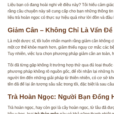
Liệu bạn có đang hoài nghi về điều này? Tôi hiểu cảm giác
rằng câu chuyện này sẽ cung cấp cho bạn những thông tin g
liệu trà hoàn ngọc có thực sự hiệu quả như lời đồn và đâ
Giảm Cân – Không Chỉ Là Vấn Đề
Là một dược sĩ, tôi luôn nhấn mạnh rằng giảm cân không ch
một cơ thể khỏe mạnh hơn, giảm thiểu nguy cơ mắc các bệ
Tuy nhiên, việc lựa chọn phương pháp giảm cân an toàn, hi
Tôi đã từng gặp không ít trường hợp thử qua đủ loại thuốc
phương pháp không rõ nguồn gốc, để rồi nhận lại những hậ
người tìm đến những giải pháp từ thiên nhiên, có cơ sở kh
tên đã để lại ấn tượng sâu sắc trong tôi, đặc biệt là sau câ
Trà Hoàn Ngọc: Người Bạn Đồng 
Trà hoàn ngọc, hay còn gọi là cây hoàn ngọc, từ lâu đã đượ
liệu y học, loại
trà thảo mộc
này có khả năng thanh nhiệt g