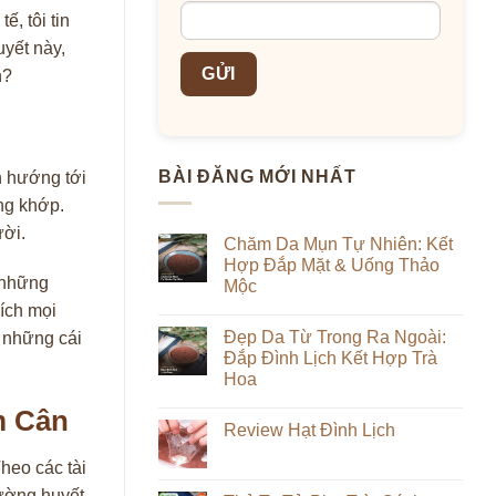
, tôi tin
uyết này,
n?
BÀI ĐĂNG MỚI NHẤT
h hướng tới
ng khớp.
ười.
Chăm Da Mụn Tự Nhiên: Kết
Hợp Đắp Mặt & Uống Thảo
à những
Mộc
ích mọi
Không
có
Đẹp Da Từ Trong Ra Ngoài:
t những cái
bình
luận
Đắp Đình Lịch Kết Hợp Trà
ở
Hoa
Chăm
Da
Không
Mụn
m Cân
có
Tự
Review Hạt Đình Lịch
bình
Nhiên:
luận
Kết
Không
ở
heo các tài
Hợp
có
Đẹp
Đắp
bình
Da
ường huyết.
Mặt