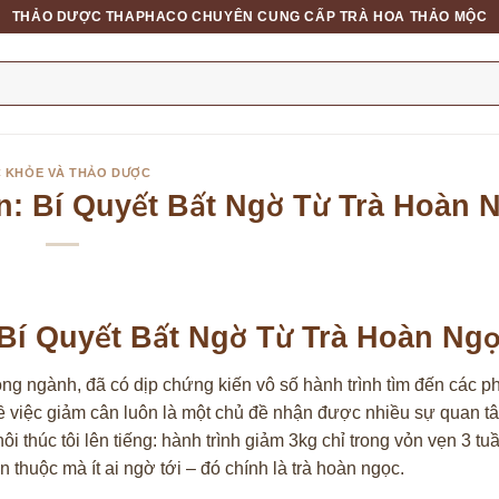
THẢO DƯỢC THAPHACO CHUYÊN CUNG CẤP TRÀ HOA THẢO MỘC
 KHỎE VÀ THẢO DƯỢC
n: Bí Quyết Bất Ngờ Từ Trà Hoàn 
 Bí Quyết Bất Ngờ Từ Trà Hoàn Ng
rong ngành, đã có dịp chứng kiến vô số hành trình tìm đến các
về việc giảm cân luôn là một chủ đề nhận được nhiều sự quan 
ôi thúc tôi lên tiếng: hành trình giảm 3kg chỉ trong vỏn vẹn 3 t
 thuộc mà ít ai ngờ tới – đó chính là trà hoàn ngọc.