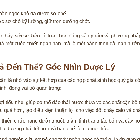
 sơ chế kỹ lưỡng, giữ trọn dưỡng chất.
 thấy, với sự kiên trì, lựa chọn đúng sản phẩm và phương phá
là một cuộc chiến ngắn hạn, mà là một hành trình dài hạn hướn
uả Đến Thế? Góc Nhìn Dược Lý
cân là nhờ vào sự kết hợp của các hợp chất sinh học quý giá có
nh, đóng vai trò quan trọng:
i tiểu nhẹ, giúp cơ thể đào thải nước thừa và các chất cặn bã tí
ệu quả hơn, tạo điều kiện thuận lợi cho việc đốt cháy calo và ch
 thiện chức năng đường ruột, giảm tình trạng táo bón và đầy hơ
thu dưỡng chất tốt hơn và hạn chế tích tụ mỡ thừa.
 số nghiên cứu sơ bộ cho thấy hoàn ngọc có thể giúp ổn định