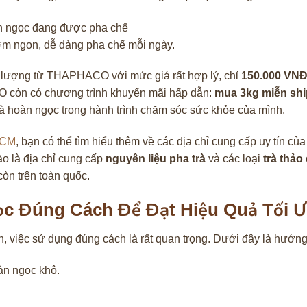
ơm ngon, dễ dàng pha chế mỗi ngày.
 lượng từ THAPHACO với mức giá rất hợp lý, chỉ
150.000 VN
O còn có chương trình khuyến mãi hấp dẫn:
mua 3kg miễn shi
 trà hoàn ngọc trong hành trình chăm sóc sức khỏe của mình.
HCM
, bạn có thể tìm hiểu thêm về các địa chỉ cung cấp uy tín củ
là địa chỉ cung cấp
nguyên liệu pha trà
và các loại
trà thảo
òn trên toàn quốc.
c Đúng Cách Để Đạt Hiệu Quả Tối 
, việc sử dụng đúng cách là rất quan trọng. Dưới đây là hướng 
n ngọc khô.