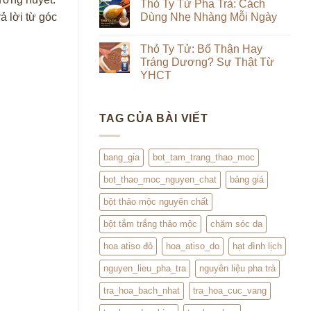
luận
Thỏ Ty Tử Pha Trà: Cách
Từ
&
ở
Trong
ả lời từ góc
Dùng Nhẹ Nhàng Mỗi Ngày
Uống
Review
Ra
Thảo
Hạt
Ngoài:
Không
Mộc
Đình
Đắp
có
Lịch
Thỏ Ty Tử: Bổ Thận Hay
Đình
bình
Lịch
luận
Tráng Dương? Sự Thật Từ
Kết
ở
YHCT
Hợp
Thỏ
Trà
Ty
Không
Hoa
Tử
có
Pha
bình
Trà:
TAG CỦA BÀI VIẾT
luận
Cách
ở
Dùng
Thỏ
Nhẹ
Ty
Nhàng
Tử:
bang_gia
bot_tam_trang_thao_moc
Mỗi
Bổ
Ngày
Thận
bot_thao_moc_nguyen_chat
bảng giá
Hay
Tráng
Dương?
bột thảo mộc nguyên chất
Sự
Thật
bột tắm trắng thảo mộc
chăm sóc da
Từ
YHCT
hoa atiso đỏ
hoa_atiso_do
hạt đình lịch
nguyen_lieu_pha_tra
nguyên liệu pha trà
tra_hoa_bach_nhat
tra_hoa_cuc_vang