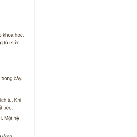
p khoa học,
g tới sức
 trong cây.
ch tụ. Khi
ất béo.
i. Một hệ
 đường