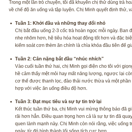
Trong một lần trò chuyện, tôi đã khuyên chị thử dùng trà 
về chế độ ăn uống và tập luyện. Chị Minh quyết định thử, và
Tuần 1: Khởi đầu và những thay đổi nhỏ
Chị bắt đầu uống 2-3 cốc trà hoàn ngọc mỗi ngày. Ban đ
nhẹ nhõm hơn, hệ tiêu hóa hoạt động tốt hơn và đặc biệ
kiểm soát cơn thèm ăn chính là chìa khóa đầu tiên để g
Tuần 2: Cân nặng bắt đầu “nhúc nhích”
Vào cuối tuần thứ hai, chị Minh gọi điện cho tôi với gi
hề cảm thấy mệt mỏi hay mất năng lượng, ngược lại còn t
cơ thể được thanh lọc, đào thải nước thừa và một phầ
hợp với việc ăn uống điều độ hơn.
Tuần 3: Đạt mục tiêu và sự tự tin trở lại
Kết thúc tuần thứ ba, chị Minh vui mừng thông báo đã 
rãi hơn hẳn. Điều quan trọng hơn cả là sự tự tin đã quay 
quen lành mạnh này. Chị Minh còn nói rằng, việc uống t
ngày, từ đó hình thành lối sống tích cực hơn.