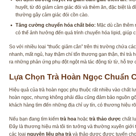
huyết, từ đó giảm cảm giác đói và thèm ăn, đặc biệt là 
thường gây cảm giác đói cồn cào.
Tăng cường chuyển hóa chất béo:
Mặc dù cần thêm n
có thể ảnh hưởng đến quá trình chuyển hóa lipid, giúp 
So với nhiều loại “thuốc giảm cân” trên thị trường chứa c
nhanh, mất ngủ, hay thậm chí tổn thương gan thận, thì trà 
ra những phản ứng phụ đột ngột mà tác động từ từ, hỗ trợ 
Lựa Chọn Trà Hoàn Ngọc Chuẩn C
Hiệu quả của trà hoàn ngọc phụ thuộc rất nhiều vào chất 
hoàn ngọc, nhưng không phải đâu cũng đảm bảo nguồn gốc v
khách hàng tìm đến những địa chỉ uy tín, có thương hiệu rõ
Nếu bạn đang tìm kiếm
trà hoa
hoặc
trà thảo dược
chất l
Đây là thương hiệu mà tôi tin tưởng và thường xuyên giớ
các loại
nguyên liệu pha trà
và thảo dược được tuyển chọn