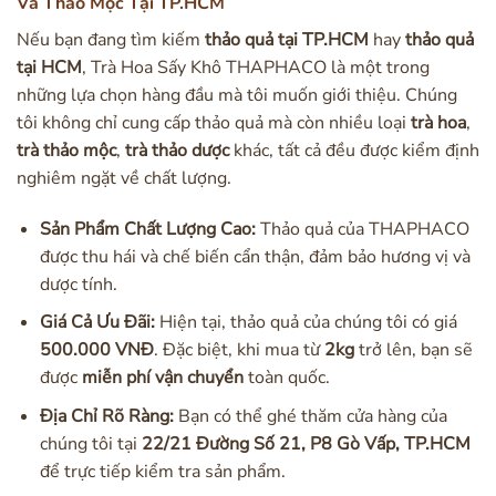
Và Thảo Mộc Tại TP.HCM
Nếu bạn đang tìm kiếm
thảo quả tại TP.HCM
hay
thảo quả
tại HCM
, Trà Hoa Sấy Khô THAPHACO là một trong
những lựa chọn hàng đầu mà tôi muốn giới thiệu. Chúng
tôi không chỉ cung cấp thảo quả mà còn nhiều loại
trà hoa
,
trà thảo mộc
,
trà thảo dược
khác, tất cả đều được kiểm định
nghiêm ngặt về chất lượng.
Sản Phẩm Chất Lượng Cao:
Thảo quả của THAPHACO
được thu hái và chế biến cẩn thận, đảm bảo hương vị và
dược tính.
Giá Cả Ưu Đãi:
Hiện tại, thảo quả của chúng tôi có giá
500.000 VNĐ
. Đặc biệt, khi mua từ
2kg
trở lên, bạn sẽ
được
miễn phí vận chuyển
toàn quốc.
Địa Chỉ Rõ Ràng:
Bạn có thể ghé thăm cửa hàng của
chúng tôi tại
22/21 Đường Số 21, P8 Gò Vấp, TP.HCM
để trực tiếp kiểm tra sản phẩm.