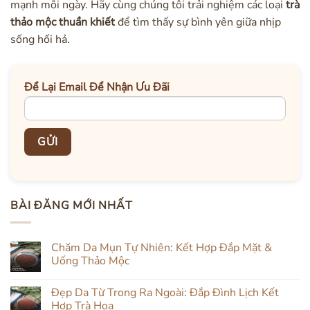
mạnh mỗi ngày. Hãy cùng chúng tôi trải nghiệm các loại
trà
thảo mộc thuần khiết
để tìm thấy sự bình yên giữa nhịp
sống hối hả.
Để Lại Email Để Nhận Ưu Đãi
BÀI ĐĂNG MỚI NHẤT
Chăm Da Mụn Tự Nhiên: Kết Hợp Đắp Mặt &
Uống Thảo Mộc
Không
có
Đẹp Da Từ Trong Ra Ngoài: Đắp Đình Lịch Kết
bình
luận
Hợp Trà Hoa