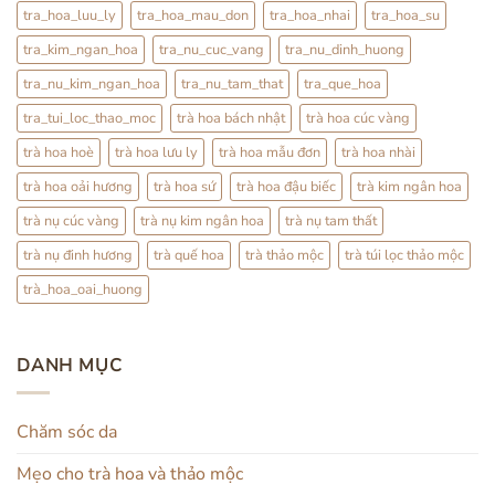
tra_hoa_luu_ly
tra_hoa_mau_don
tra_hoa_nhai
tra_hoa_su
tra_kim_ngan_hoa
tra_nu_cuc_vang
tra_nu_dinh_huong
tra_nu_kim_ngan_hoa
tra_nu_tam_that
tra_que_hoa
tra_tui_loc_thao_moc
trà hoa bách nhật
trà hoa cúc vàng
trà hoa hoè
trà hoa lưu ly
trà hoa mẫu đơn
trà hoa nhài
trà hoa oải hương
trà hoa sứ
trà hoa đậu biếc
trà kim ngân hoa
trà nụ cúc vàng
trà nụ kim ngân hoa
trà nụ tam thất
trà nụ đinh hương
trà quế hoa
trà thảo mộc
trà túi lọc thảo mộc
trà_hoa_oai_huong
DANH MỤC
Chăm sóc da
Mẹo cho trà hoa và thảo mộc