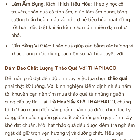
Làm Ấm Bụng, Kích Thích Tiêu Hóa:
Theo y học cổ
truyền, thảo quả có tính ấm, giúp làm ấm bụng, tăng
cường tuần hoàn máu và hỗ trợ hệ tiêu hóa hoạt động
tốt hơn, đặc biệt khi ăn kèm các món nhiều đạm như
phở.
Cân Bằng Vị Giác:
Thảo quả giúp cân bằng các hương vị
khác trong nước dùng, tạo nên sự hài hòa tuyệt vời.
Đảm Bảo Chất Lượng Thảo Quả Với THAPHACO
Để món phở đạt đến độ tinh túy, việc lựa chọn
thảo quả
phải thật kỹ lưỡng. Với kinh nghiệm kiểm định nhiều năm,
tôi khuyên bạn nên tìm mua thảo quả từ những nguồn
cung cấp uy tín. Tại
Trà Hoa Sấy Khô THAPHACO
, chúng
tôi tự hào mang đến sản phẩm thảo quả được chọn lọc kỹ
càng, đảm bảo nguồn gốc xuất xứ rõ ràng và quy trình sấy
khô đạt chuẩn. Mỗi hạt thảo quả đều được kiểm tra nghiêm
ngặt để giữ trọn vẹn hương vị và dưỡng chất. Nếu bạn