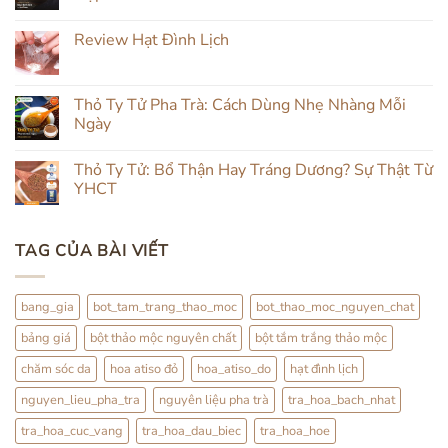
ở
Chăm
Không
Da
có
Review Hạt Đình Lịch
Mụn
bình
Tự
luận
Không
Nhiên:
ở
có
Kết
Đẹp
bình
Hợp
Da
luận
Thỏ Ty Tử Pha Trà: Cách Dùng Nhẹ Nhàng Mỗi
Đắp
Từ
ở
Mặt
Trong
Ngày
Review
&
Ra
Hạt
Uống
Ngoài:
Không
Đình
Thảo
Đắp
có
Lịch
Thỏ Ty Tử: Bổ Thận Hay Tráng Dương? Sự Thật Từ
Mộc
Đình
bình
Lịch
luận
YHCT
Kết
ở
Hợp
Thỏ
Không
Trà
Ty
có
Hoa
Tử
bình
TAG CỦA BÀI VIẾT
Pha
luận
Trà:
ở
Cách
Thỏ
Dùng
Ty
Nhẹ
Tử:
bang_gia
bot_tam_trang_thao_moc
bot_thao_moc_nguyen_chat
Nhàng
Bổ
Mỗi
Thận
bảng giá
bột thảo mộc nguyên chất
bột tắm trắng thảo mộc
Ngày
Hay
Tráng
Dương?
chăm sóc da
hoa atiso đỏ
hoa_atiso_do
hạt đình lịch
Sự
Thật
nguyen_lieu_pha_tra
nguyên liệu pha trà
tra_hoa_bach_nhat
Từ
YHCT
tra_hoa_cuc_vang
tra_hoa_dau_biec
tra_hoa_hoe