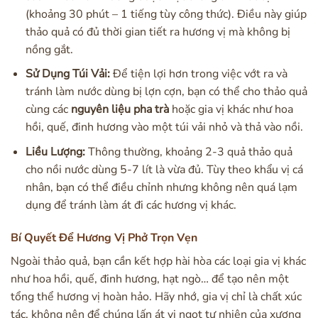
(khoảng 30 phút – 1 tiếng tùy công thức). Điều này giúp
thảo quả có đủ thời gian tiết ra hương vị mà không bị
nồng gắt.
Sử Dụng Túi Vải:
Để tiện lợi hơn trong việc vớt ra và
tránh làm nước dùng bị lợn cợn, bạn có thể cho thảo quả
cùng các
nguyên liệu pha trà
hoặc gia vị khác như hoa
hồi, quế, đinh hương vào một túi vải nhỏ và thả vào nồi.
Liều Lượng:
Thông thường, khoảng 2-3 quả thảo quả
cho nồi nước dùng 5-7 lít là vừa đủ. Tùy theo khẩu vị cá
nhân, bạn có thể điều chỉnh nhưng không nên quá lạm
dụng để tránh làm át đi các hương vị khác.
Bí Quyết Để Hương Vị Phở Trọn Vẹn
Ngoài thảo quả, bạn cần kết hợp hài hòa các loại gia vị khác
như hoa hồi, quế, đinh hương, hạt ngò… để tạo nên một
tổng thể hương vị hoàn hảo. Hãy nhớ, gia vị chỉ là chất xúc
tác, không nên để chúng lấn át vị ngọt tự nhiên của xương