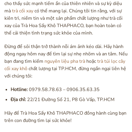
cho thấy sức mạnh tiềm ẩn của thiên nhiên và sự kỳ diệu
mà
trà cối xay
có thể mang lại. Chúng tôi tin rằng, với sự
kiên trì, niềm tin và một sản phẩm chất lượng như trà cối
xay của Trà Hoa Sấy Khô THAPHACO, bạn hoàn toàn có
thể cải thiện tình trạng sức khỏe của mình.
Đừng để sỏi thận trở thành nỗi ám ảnh kéo dài. Hãy hành
động ngay hôm nay để tìm lại sự nhẹ nhõm và an tâm. Nếu
bạn đang tìm kiếm
nguyên liệu pha trà
hoặc
trà túi lọc cây
cối xay khô
chất lượng tại TP.HCM, đừng ngần ngại liên hệ
với chúng tôi:
Hotline:
0979.58.78.63 – 0906.35.63.35
Địa chỉ:
22/21 Đường Số 21, P8 Gò Vấp, TP.HCM
Hãy để Trà Hoa Sấy Khô THAPHACO đồng hành cùng bạn
trên con đường tìm lại sức khỏe!