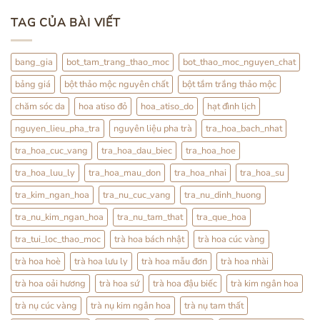
Trà
Ty
có
Hoa
Tử
bình
TAG CỦA BÀI VIẾT
Pha
luận
Trà:
ở
Cách
Thỏ
Dùng
Ty
Nhẹ
Tử:
bang_gia
bot_tam_trang_thao_moc
bot_thao_moc_nguyen_chat
Nhàng
Bổ
Mỗi
Thận
bảng giá
bột thảo mộc nguyên chất
bột tắm trắng thảo mộc
Ngày
Hay
Tráng
Dương?
chăm sóc da
hoa atiso đỏ
hoa_atiso_do
hạt đình lịch
Sự
Thật
nguyen_lieu_pha_tra
nguyên liệu pha trà
tra_hoa_bach_nhat
Từ
YHCT
tra_hoa_cuc_vang
tra_hoa_dau_biec
tra_hoa_hoe
tra_hoa_luu_ly
tra_hoa_mau_don
tra_hoa_nhai
tra_hoa_su
tra_kim_ngan_hoa
tra_nu_cuc_vang
tra_nu_dinh_huong
tra_nu_kim_ngan_hoa
tra_nu_tam_that
tra_que_hoa
tra_tui_loc_thao_moc
trà hoa bách nhật
trà hoa cúc vàng
trà hoa hoè
trà hoa lưu ly
trà hoa mẫu đơn
trà hoa nhài
trà hoa oải hương
trà hoa sứ
trà hoa đậu biếc
trà kim ngân hoa
trà nụ cúc vàng
trà nụ kim ngân hoa
trà nụ tam thất