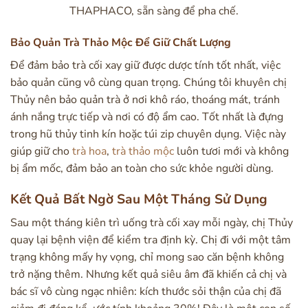
THAPHACO, sẵn sàng để pha chế.
Bảo Quản Trà Thảo Mộc Để Giữ Chất Lượng
Để đảm bảo trà cối xay giữ được dược tính tốt nhất, việc
bảo quản cũng vô cùng quan trọng. Chúng tôi khuyên chị
Thủy nên bảo quản trà ở nơi khô ráo, thoáng mát, tránh
ánh nắng trực tiếp và nơi có độ ẩm cao. Tốt nhất là đựng
trong hũ thủy tinh kín hoặc túi zip chuyên dụng. Việc này
giúp giữ cho
trà hoa
,
trà thảo mộc
luôn tươi mới và không
bị ẩm mốc, đảm bảo an toàn cho sức khỏe người dùng.
Kết Quả Bất Ngờ Sau Một Tháng Sử Dụng
Sau một tháng kiên trì uống trà cối xay mỗi ngày, chị Thủy
quay lại bệnh viện để kiểm tra định kỳ. Chị đi với một tâm
trạng không mấy hy vọng, chỉ mong sao căn bệnh không
trở nặng thêm. Nhưng kết quả siêu âm đã khiến cả chị và
bác sĩ vô cùng ngạc nhiên: kích thước sỏi thận của chị đã