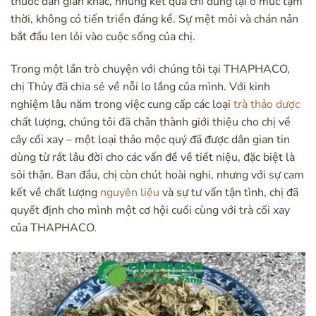
thuốc dân gian khác, nhưng kết quả chỉ dừng lại ở mức tạm
thời, không có tiến triển đáng kể. Sự mệt mỏi và chán nản
bắt đầu len lỏi vào cuộc sống của chị.
Trong một lần trò chuyện với chúng tôi tại THAPHACO,
chị Thủy đã chia sẻ về nỗi lo lắng của mình. Với kinh
nghiệm lâu năm trong việc cung cấp các loại
trà thảo dược
chất lượng, chúng tôi đã chân thành giới thiệu cho chị về
cây cối xay – một loại thảo mộc quý đã được dân gian tin
dùng từ rất lâu đời cho các vấn đề về tiết niệu, đặc biệt là
sỏi thận. Ban đầu, chị còn chút hoài nghi, nhưng với sự cam
kết về chất lượng
nguyên liệu
và sự tư vấn tận tình, chị đã
quyết định cho mình một cơ hội cuối cùng với trà cối xay
của THAPHACO.