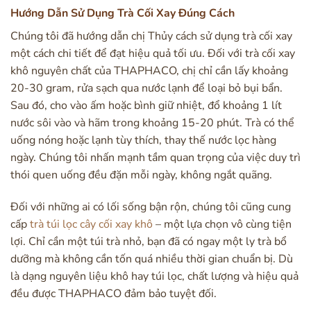
Hướng Dẫn Sử Dụng Trà Cối Xay Đúng Cách
Chúng tôi đã hướng dẫn chị Thủy cách sử dụng trà cối xay
một cách chi tiết để đạt hiệu quả tối ưu. Đối với trà cối xay
khô nguyên chất của THAPHACO, chị chỉ cần lấy khoảng
20-30 gram, rửa sạch qua nước lạnh để loại bỏ bụi bẩn.
Sau đó, cho vào ấm hoặc bình giữ nhiệt, đổ khoảng 1 lít
nước sôi vào và hãm trong khoảng 15-20 phút. Trà có thể
uống nóng hoặc lạnh tùy thích, thay thế nước lọc hàng
ngày. Chúng tôi nhấn mạnh tầm quan trọng của việc duy trì
thói quen uống đều đặn mỗi ngày, không ngắt quãng.
Đối với những ai có lối sống bận rộn, chúng tôi cũng cung
cấp
trà túi lọc cây cối xay khô
– một lựa chọn vô cùng tiện
lợi. Chỉ cần một túi trà nhỏ, bạn đã có ngay một ly trà bổ
dưỡng mà không cần tốn quá nhiều thời gian chuẩn bị. Dù
là dạng nguyên liệu khô hay túi lọc, chất lượng và hiệu quả
đều được THAPHACO đảm bảo tuyệt đối.