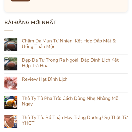
BÀI ĐĂNG MỚI NHẤT
Chăm Da Mụn Tự Nhiên: Kết Hợp Đắp Mặt &
Uống Thảo Mộc
Không
có
Đẹp Da Từ Trong Ra Ngoài: Đắp Đình Lịch Kết
bình
luận
Hợp Trà Hoa
ở
Chăm
Không
Da
có
Review Hạt Đình Lịch
Mụn
bình
Tự
luận
Không
Nhiên:
ở
có
Kết
Đẹp
bình
Hợp
Da
luận
Thỏ Ty Tử Pha Trà: Cách Dùng Nhẹ Nhàng Mỗi
Đắp
Từ
ở
Mặt
Trong
Ngày
Review
&
Ra
Hạt
Uống
Ngoài:
Không
Đình
Thảo
Đắp
có
Lịch
Thỏ Ty Tử: Bổ Thận Hay Tráng Dương? Sự Thật Từ
Mộc
Đình
bình
Lịch
luận
YHCT
Kết
ở
Hợp
Thỏ
Không