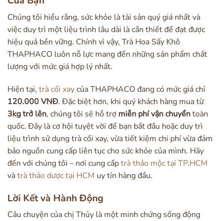
Của Bạn
Chúng tôi hiểu rằng, sức khỏe là tài sản quý giá nhất và
việc duy trì một liệu trình lâu dài là cần thiết để đạt được
hiệu quả bền vững. Chính vì vậy, Trà Hoa Sấy Khô
THAPHACO luôn nỗ lực mang đến những sản phẩm chất
lượng với mức giá hợp lý nhất.
Hiện tại,
trà cối xay
của THAPHACO đang có mức giá chỉ
120.000 VNĐ
. Đặc biệt hơn, khi quý khách hàng mua từ
3kg trở lên
, chúng tôi sẽ hỗ trợ
miễn phí vận chuyển
toàn
quốc. Đây là cơ hội tuyệt vời để bạn bắt đầu hoặc duy trì
liệu trình sử dụng trà cối xay, vừa tiết kiệm chi phí vừa đảm
bảo nguồn cung cấp liên tục cho sức khỏe của mình. Hãy
đến với chúng tôi – nơi cung cấp
trà thảo mộc tại TP.HCM
và
trà thảo dược tại HCM
uy tín hàng đầu.
Lời Kết và Hành Động
Câu chuyện của chị Thủy là một minh chứng sống động