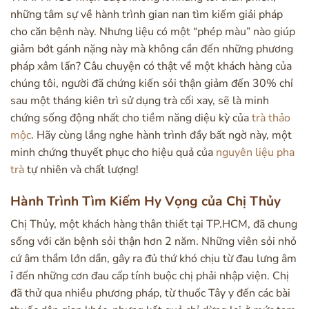
những tâm sự về hành trình gian nan tìm kiếm giải pháp
cho căn bệnh này. Nhưng liệu có một “phép màu” nào giúp
giảm bớt gánh nặng này mà không cần đến những phương
pháp xâm lấn? Câu chuyện có thật về một khách hàng của
chúng tôi, người đã chứng kiến sỏi thận giảm đến 30% chỉ
sau một tháng kiên trì sử dụng trà cối xay, sẽ là minh
chứng sống động nhất cho tiềm năng diệu kỳ của
trà thảo
mộc
. Hãy cùng lắng nghe hành trình đầy bất ngờ này, một
minh chứng thuyết phục cho hiệu quả của
nguyên liệu pha
trà
tự nhiên và chất lượng!
Hành Trình Tìm Kiếm Hy Vọng của Chị Thủy
Chị Thủy, một khách hàng thân thiết tại TP.HCM, đã chung
sống với căn bệnh sỏi thận hơn 2 năm. Những viên sỏi nhỏ
cứ âm thầm lớn dần, gây ra đủ thứ khó chịu từ đau lưng âm
ỉ đến những cơn đau cấp tính buộc chị phải nhập viện. Chị
đã thử qua nhiều phương pháp, từ thuốc Tây y đến các bài