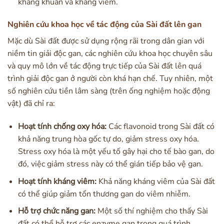
kháng khuẩn và kháng viêm.
Nghiên cứu khoa học về tác động của Sài đất lên gan
Mặc dù Sài đất được sử dụng rộng rãi trong dân gian với
niềm tin giải độc gan, các nghiên cứu khoa học chuyên sâu
và quy mô lớn về tác động trực tiếp của Sài đất lên quá
trình giải độc gan ở người còn khá hạn chế. Tuy nhiên, một
số nghiên cứu tiền lâm sàng (trên ống nghiệm hoặc động
vật) đã chỉ ra:
Hoạt tính chống oxy hóa:
Các flavonoid trong Sài đất có
khả năng trung hòa gốc tự do, giảm stress oxy hóa.
Stress oxy hóa là một yếu tố gây hại cho tế bào gan, do
đó, việc giảm stress này có thể gián tiếp bảo vệ gan.
Hoạt tính kháng viêm:
Khả năng kháng viêm của Sài đất
có thể giúp giảm tổn thương gan do viêm nhiễm.
Hỗ trợ chức năng gan:
Một số thí nghiệm cho thấy Sài
đất có thể hỗ trợ các enzyme gan trong quá trình