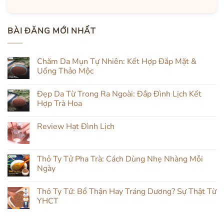
BÀI ĐĂNG MỚI NHẤT
Chăm Da Mụn Tự Nhiên: Kết Hợp Đắp Mặt &
Uống Thảo Mộc
Không
có
Đẹp Da Từ Trong Ra Ngoài: Đắp Đình Lịch Kết
bình
luận
Hợp Trà Hoa
ở
Chăm
Không
Da
có
Review Hạt Đình Lịch
Mụn
bình
Tự
luận
Không
Nhiên:
ở
có
Kết
Đẹp
bình
Hợp
Da
luận
Thỏ Ty Tử Pha Trà: Cách Dùng Nhẹ Nhàng Mỗi
Đắp
Từ
ở
Mặt
Trong
Ngày
Review
&
Ra
Hạt
Uống
Ngoài:
Không
Đình
Thảo
Đắp
có
Lịch
Thỏ Ty Tử: Bổ Thận Hay Tráng Dương? Sự Thật Từ
Mộc
Đình
bình
Lịch
luận
YHCT
Kết
ở
Hợp
Thỏ
Không
Trà
Ty
có