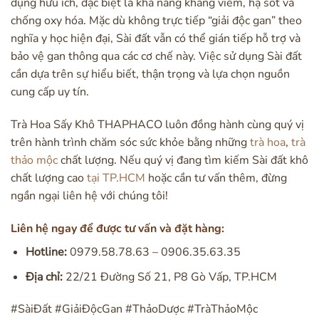
dụng hữu ích, đặc biệt là khả năng kháng viêm, hạ sốt và
chống oxy hóa. Mặc dù không trực tiếp “giải độc gan” theo
nghĩa y học hiện đại, Sài đất vẫn có thể gián tiếp hỗ trợ và
bảo vệ gan thông qua các cơ chế này. Việc sử dụng Sài đất
cần dựa trên sự hiểu biết, thận trọng và lựa chọn nguồn
cung cấp uy tín.
Trà Hoa Sấy Khô THAPHACO luôn đồng hành cùng quý vị
trên hành trình chăm sóc sức khỏe bằng những
trà hoa
,
trà
thảo mộc
chất lượng. Nếu quý vị đang tìm kiếm Sài đất khô
chất lượng cao
tại TP.HCM
hoặc cần tư vấn thêm, đừng
ngần ngại liên hệ với chúng tôi!
Liên hệ ngay để được tư vấn và đặt hàng:
Hotline:
0979.58.78.63 – 0906.35.63.35
Địa chỉ:
22/21 Đường Số 21, P8 Gò Vấp, TP.HCM
#SàiĐất #GiảiĐộcGan #ThảoDược #TràThảoMộc