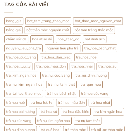
Hoa
Tử
bình
TAG CỦA BÀI VIẾT
Pha
luận
Trà:
ở
Cách
Thỏ
Dùng
Ty
Nhẹ
Tử:
bang_gia
bot_tam_trang_thao_moc
bot_thao_moc_nguyen_chat
Nhàng
Bổ
Mỗi
Thận
bảng giá
bột thảo mộc nguyên chất
bột tắm trắng thảo mộc
Ngày
Hay
Tráng
Dương?
chăm sóc da
hoa atiso đỏ
hoa_atiso_do
hạt đình lịch
Sự
Thật
nguyen_lieu_pha_tra
nguyên liệu pha trà
tra_hoa_bach_nhat
Từ
YHCT
tra_hoa_cuc_vang
tra_hoa_dau_biec
tra_hoa_hoe
tra_hoa_luu_ly
tra_hoa_mau_don
tra_hoa_nhai
tra_hoa_su
tra_kim_ngan_hoa
tra_nu_cuc_vang
tra_nu_dinh_huong
tra_nu_kim_ngan_hoa
tra_nu_tam_that
tra_que_hoa
tra_tui_loc_thao_moc
trà hoa bách nhật
trà hoa cúc vàng
trà hoa hoè
trà hoa lưu ly
trà hoa mẫu đơn
trà hoa nhài
trà hoa oải hương
trà hoa sứ
trà hoa đậu biếc
trà kim ngân hoa
trà nụ cúc vàng
trà nụ kim ngân hoa
trà nụ tam thất
trà nụ đinh hương
trà quế hoa
trà thảo mộc
trà túi lọc thảo mộc