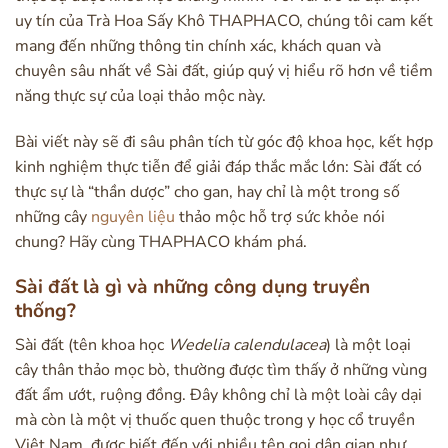
uy tín của Trà Hoa Sấy Khô THAPHACO, chúng tôi cam kết
mang đến những thông tin chính xác, khách quan và
chuyên sâu nhất về Sài đất, giúp quý vị hiểu rõ hơn về tiềm
năng thực sự của loại thảo mộc này.
Bài viết này sẽ đi sâu phân tích từ góc độ khoa học, kết hợp
kinh nghiệm thực tiễn để giải đáp thắc mắc lớn: Sài đất có
thực sự là “thần dược” cho gan, hay chỉ là một trong số
những cây
nguyên liệu
thảo mộc hỗ trợ sức khỏe nói
chung? Hãy cùng THAPHACO khám phá.
Sài đất là gì và những công dụng truyền
thống?
Sài đất (tên khoa học
Wedelia calendulacea
) là một loại
cây thân thảo mọc bò, thường được tìm thấy ở những vùng
đất ẩm ướt, ruộng đồng. Đây không chỉ là một loài cây dại
mà còn là một vị thuốc quen thuộc trong y học cổ truyền
Việt Nam, được biết đến với nhiều tên gọi dân gian như