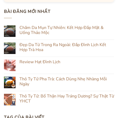
BÀI ĐĂNG MỚI NHẤT
Chăm Da Mụn Tự Nhiên: Kết Hợp Đắp Mặt &
Uống Thảo Mộc
Không
có
Đẹp Da Từ Trong Ra Ngoài: Đắp Đình Lịch Kết
bình
luận
Hợp Trà Hoa
ở
Chăm
Không
Da
có
Review Hạt Đình Lịch
Mụn
bình
Tự
luận
Không
Nhiên:
ở
có
Kết
Đẹp
bình
Hợp
Da
luận
Thỏ Ty Tử Pha Trà: Cách Dùng Nhẹ Nhàng Mỗi
Đắp
Từ
ở
Mặt
Trong
Ngày
Review
&
Ra
Hạt
Uống
Ngoài:
Không
Đình
Thảo
Đắp
có
Lịch
Thỏ Ty Tử: Bổ Thận Hay Tráng Dương? Sự Thật Từ
Mộc
Đình
bình
Lịch
luận
YHCT
Kết
ở
Hợp
Thỏ
Không
Trà
Ty
có
Hoa
Tử
bình
TAG CỦA BÀI VIẾT
Pha
luận