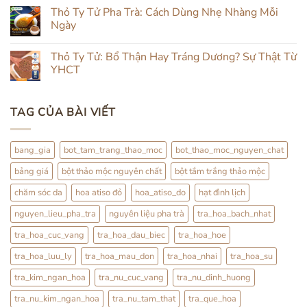
bình
Hợp
Da
luận
Thỏ Ty Tử Pha Trà: Cách Dùng Nhẹ Nhàng Mỗi
Đắp
Từ
ở
Mặt
Trong
Ngày
Review
&
Ra
Hạt
Uống
Ngoài:
Không
Đình
Thảo
Đắp
có
Lịch
Thỏ Ty Tử: Bổ Thận Hay Tráng Dương? Sự Thật Từ
Mộc
Đình
bình
Lịch
luận
YHCT
Kết
ở
Hợp
Thỏ
Không
Trà
Ty
có
Hoa
Tử
bình
TAG CỦA BÀI VIẾT
Pha
luận
Trà:
ở
Cách
Thỏ
Dùng
Ty
Nhẹ
Tử:
bang_gia
bot_tam_trang_thao_moc
bot_thao_moc_nguyen_chat
Nhàng
Bổ
Mỗi
Thận
bảng giá
bột thảo mộc nguyên chất
bột tắm trắng thảo mộc
Ngày
Hay
Tráng
Dương?
chăm sóc da
hoa atiso đỏ
hoa_atiso_do
hạt đình lịch
Sự
Thật
nguyen_lieu_pha_tra
nguyên liệu pha trà
tra_hoa_bach_nhat
Từ
YHCT
tra_hoa_cuc_vang
tra_hoa_dau_biec
tra_hoa_hoe
tra_hoa_luu_ly
tra_hoa_mau_don
tra_hoa_nhai
tra_hoa_su
tra_kim_ngan_hoa
tra_nu_cuc_vang
tra_nu_dinh_huong
tra_nu_kim_ngan_hoa
tra_nu_tam_that
tra_que_hoa