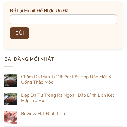
Để Lại Email Để Nhận Ưu Đãi
BÀI ĐĂNG MỚI NHẤT
Chăm Da Mụn Tự Nhiên: Kết Hợp Đắp Mặt &
Uống Thảo Mộc
Không
có
Đẹp Da Từ Trong Ra Ngoài: Đắp Đình Lịch Kết
bình
luận
Hợp Trà Hoa
ở
Chăm
Không
Da
có
Review Hạt Đình Lịch
Mụn
bình
Tự
luận
Không
Nhiên:
ở
có
Kết
Đẹp