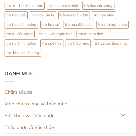
tra_tui_loc_thao_moc
trà hoa bách nhật
trà hoa cúc vàng
trà hoa hoè
trà hoa lưu ly
trà hoa mẫu đơn
trà hoa nhài
trà hoa oải hương
trà hoa sứ
trà hoa đậu biếc
trà kim ngân hoa
trà nụ cúc vàng
trà nụ kim ngân hoa
trà nụ tam thất
trà nụ đinh hương
trà quế hoa
trà thảo mộc
trà túi lọc thảo mộc
trà_hoa_oai_huong
DANH MỤC
Chăm sóc da
Mẹo cho trà hoa và thảo mộc
Sức khỏe và Thảo dược
Thảo dược và Sức khỏe