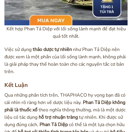
Kết hợp Phan Tả Diệp với lối sống lành mạnh để đạt hiệu
quả tốt nhất.
Việc sử dụng
thảo dược tự nhiên
như Phan Tả Diệp nên
được xem là một phần của lối sống lành mạnh, không phải
là giải pháp thay thế hoàn toàn cho các nguyên tắc cơ bản
trên.
Kết Luận
Qua những phân tích trên, THAPHACO hy vọng bạn đã có
cái nhìn rõ ràng hơn về dược liệu này.
Phan Tả Diệp không
phải là thuốc xổ
theo nghĩa thông thường, mà là một dược
liệu có tác dụng
hỗ trợ nhuận tràng
tự nhiên. Khi được sử
dụng đúng cách,
Phan Tả Diệp
có thể là một lựa chọn hữu
ích để
hỗ trợ cải thiện tình trạng táo bón
và duy trì
hệ tiêu