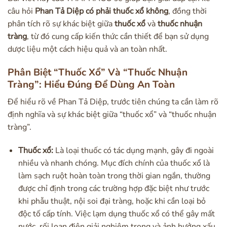
câu hỏi
Phan Tả Diệp có phải thuốc xổ không
, đồng thời
phân tích rõ sự khác biệt giữa
thuốc xổ
và
thuốc nhuận
tràng
, từ đó cung cấp kiến thức cần thiết để bạn sử dụng
dược liệu một cách hiệu quả và an toàn nhất.
Phân Biệt “Thuốc Xổ” Và “Thuốc Nhuận
Tràng”: Hiểu Đúng Để Dùng An Toàn
Để hiểu rõ về Phan Tả Diệp, trước tiên chúng ta cần làm rõ
định nghĩa và sự khác biệt giữa “thuốc xổ” và “thuốc nhuận
tràng”.
Thuốc xổ:
Là loại thuốc có tác dụng mạnh, gây đi ngoài
nhiều và nhanh chóng. Mục đích chính của thuốc xổ là
làm sạch ruột hoàn toàn trong thời gian ngắn, thường
được chỉ định trong các trường hợp đặc biệt như trước
khi phẫu thuật, nội soi đại tràng, hoặc khi cần loại bỏ
độc tố cấp tính. Việc lạm dụng thuốc xổ có thể gây mất
nước, rối loạn điện giải nghiêm trọng và ảnh hưởng xấu