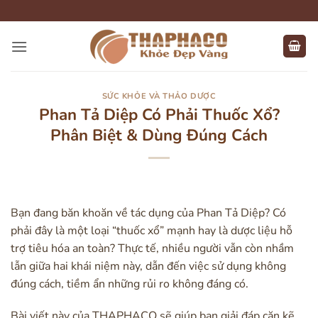
Bỏ
qua
nội
dung
SỨC KHỎE VÀ THẢO DƯỢC
Phan Tả Diệp Có Phải Thuốc Xổ?
Phân Biệt & Dùng Đúng Cách
Bạn đang băn khoăn về tác dụng của Phan Tả Diệp? Có
phải đây là một loại “thuốc xổ” mạnh hay là dược liệu hỗ
trợ tiêu hóa an toàn? Thực tế, nhiều người vẫn còn nhầm
lẫn giữa hai khái niệm này, dẫn đến việc sử dụng không
đúng cách, tiềm ẩn những rủi ro không đáng có.
Bài viết này của THAPHACO sẽ giúp bạn giải đáp cặn kẽ