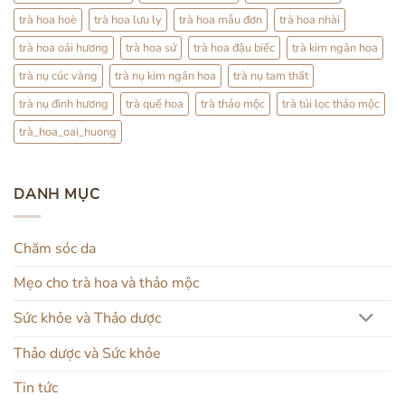
trà hoa hoè
trà hoa lưu ly
trà hoa mẫu đơn
trà hoa nhài
trà hoa oải hương
trà hoa sứ
trà hoa đậu biếc
trà kim ngân hoa
trà nụ cúc vàng
trà nụ kim ngân hoa
trà nụ tam thất
trà nụ đinh hương
trà quế hoa
trà thảo mộc
trà túi lọc thảo mộc
trà_hoa_oai_huong
DANH MỤC
Chăm sóc da
Mẹo cho trà hoa và thảo mộc
Sức khỏe và Thảo dược
Thảo dược và Sức khỏe
Tin tức