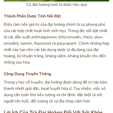
Củ đại hoàng tươi là dược liệu quý
Thành Phần Dược Tính Nổi Bật
Điều làm nên giá trị của đại hoàng chính là sự phong phú
của các hợp chất hoạt tính sinh học. Trong đó, nổi bật nhất
là các dẫn xuất anthraquinone (như emodin, rhein, aloe-
emodin), tannin, flavonoid và polysacarit. Chính những hợp
chất này tạo nên các tác dụng dược lý đa dạng của đại
hoàng, từ nhuận tràng, kháng viêm, kháng khuẩn cho đến
chống oxy hóa.
Công Dụng Truyền Thống
Trong y học cổ truyền, đại hoàng được dùng để trị táo bón,
thanh nhiệt giải độc, hoạt huyết hóa ứ. Tuy nhiên, việc sử
dụng cần tuân thủ liều lượng và chỉ định, đặc biệt là với
người lớn tuổi, đối tượng có cơ địa nhạy cảm hơn.
Lợi Ích Của Trà Đại Hoàng Đối Với Sức Khỏe