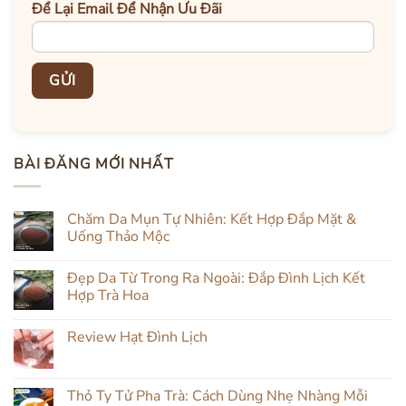
Để Lại Email Để Nhận Ưu Đãi
BÀI ĐĂNG MỚI NHẤT
Chăm Da Mụn Tự Nhiên: Kết Hợp Đắp Mặt &
Uống Thảo Mộc
Không
có
Đẹp Da Từ Trong Ra Ngoài: Đắp Đình Lịch Kết
bình
luận
Hợp Trà Hoa
ở
Chăm
Không
Da
có
Review Hạt Đình Lịch
Mụn
bình
Tự
luận
Không
Nhiên:
ở
có
Kết
Đẹp
bình
Hợp
Da
luận
Thỏ Ty Tử Pha Trà: Cách Dùng Nhẹ Nhàng Mỗi
Đắp
Từ
ở