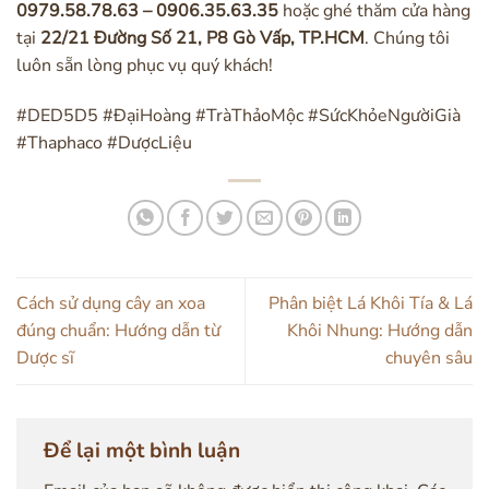
0979.58.78.63 – 0906.35.63.35
hoặc ghé thăm cửa hàng
tại
22/21 Đường Số 21, P8 Gò Vấp, TP.HCM
. Chúng tôi
luôn sẵn lòng phục vụ quý khách!
#DED5D5 #ĐạiHoàng #TràThảoMộc #SứcKhỏeNgườiGià
#Thaphaco #DượcLiệu
Cách sử dụng cây an xoa
Phân biệt Lá Khôi Tía & Lá
đúng chuẩn: Hướng dẫn từ
Khôi Nhung: Hướng dẫn
Dược sĩ
chuyên sâu
Để lại một bình luận