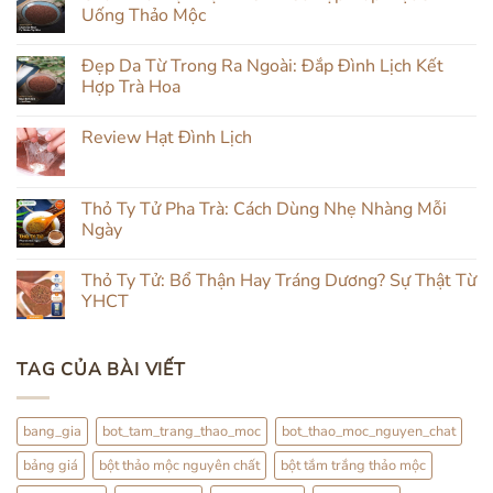
Uống Thảo Mộc
Không
có
Đẹp Da Từ Trong Ra Ngoài: Đắp Đình Lịch Kết
bình
luận
Hợp Trà Hoa
ở
Chăm
Không
Da
có
Review Hạt Đình Lịch
Mụn
bình
Tự
luận
Không
Nhiên:
ở
có
Kết
Đẹp
bình
Hợp
Da
luận
Thỏ Ty Tử Pha Trà: Cách Dùng Nhẹ Nhàng Mỗi
Đắp
Từ
ở
Mặt
Trong
Ngày
Review
&
Ra
Hạt
Uống
Ngoài:
Không
Đình
Thảo
Đắp
có
Lịch
Thỏ Ty Tử: Bổ Thận Hay Tráng Dương? Sự Thật Từ
Mộc
Đình
bình
Lịch
luận
YHCT
Kết
ở
Hợp
Thỏ
Không
Trà
Ty
có
Hoa
Tử
bình
TAG CỦA BÀI VIẾT
Pha
luận
Trà:
ở
Cách
Thỏ
Dùng
Ty
Nhẹ
Tử:
bang_gia
bot_tam_trang_thao_moc
bot_thao_moc_nguyen_chat
Nhàng
Bổ
Mỗi
Thận
bảng giá
bột thảo mộc nguyên chất
bột tắm trắng thảo mộc
Ngày
Hay
Tráng