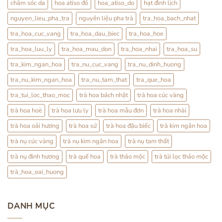
Dương?
chăm sóc da
hoa atiso đỏ
hoa_atiso_do
hạt đình lịch
Sự
Thật
nguyen_lieu_pha_tra
nguyên liệu pha trà
tra_hoa_bach_nhat
Từ
YHCT
tra_hoa_cuc_vang
tra_hoa_dau_biec
tra_hoa_hoe
tra_hoa_luu_ly
tra_hoa_mau_don
tra_hoa_nhai
tra_hoa_su
tra_kim_ngan_hoa
tra_nu_cuc_vang
tra_nu_dinh_huong
tra_nu_kim_ngan_hoa
tra_nu_tam_that
tra_que_hoa
tra_tui_loc_thao_moc
trà hoa bách nhật
trà hoa cúc vàng
trà hoa hoè
trà hoa lưu ly
trà hoa mẫu đơn
trà hoa nhài
trà hoa oải hương
trà hoa sứ
trà hoa đậu biếc
trà kim ngân hoa
trà nụ cúc vàng
trà nụ kim ngân hoa
trà nụ tam thất
trà nụ đinh hương
trà quế hoa
trà thảo mộc
trà túi lọc thảo mộc
trà_hoa_oai_huong
DANH MỤC