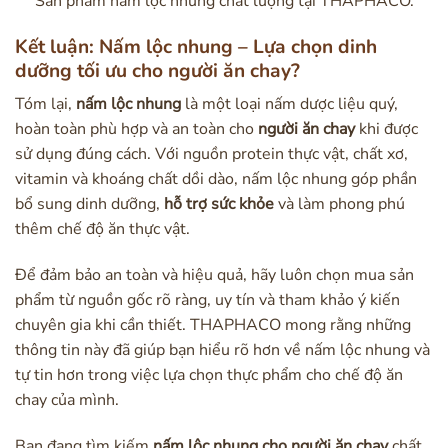
Sản phẩm nấm lộc nhung chất lượng tại THAPHACO.
Kết luận: Nấm lộc nhung – Lựa chọn dinh
dưỡng tối ưu cho người ăn chay?
Tóm lại,
nấm lộc nhung
là một loại nấm dược liệu quý,
hoàn toàn phù hợp và an toàn cho
người ăn chay
khi được
sử dụng đúng cách. Với nguồn protein thực vật, chất xơ,
vitamin và khoáng chất dồi dào, nấm lộc nhung góp phần
bổ sung dinh dưỡng,
hỗ trợ sức khỏe
và làm phong phú
thêm chế độ ăn thực vật.
Để đảm bảo an toàn và hiệu quả, hãy luôn chọn mua sản
phẩm từ nguồn gốc rõ ràng, uy tín và tham khảo ý kiến
chuyên gia khi cần thiết. THAPHACO mong rằng những
thông tin này đã giúp bạn hiểu rõ hơn về nấm lộc nhung và
tự tin hơn trong việc lựa chọn thực phẩm cho chế độ ăn
chay của mình.
Bạn đang tìm kiếm
nấm lộc nhung cho người ăn chay
chất