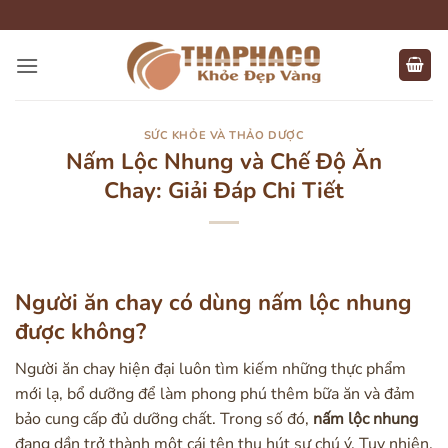
Bỏ
qua
nội
dung
SỨC KHỎE VÀ THẢO DƯỢC
Nấm Lộc Nhung và Chế Độ Ăn
Chay: Giải Đáp Chi Tiết
Người ăn chay có dùng nấm lộc nhung
được không?
Người ăn chay hiện đại luôn tìm kiếm những thực phẩm
mới lạ, bổ dưỡng để làm phong phú thêm bữa ăn và đảm
bảo cung cấp đủ dưỡng chất. Trong số đó,
nấm lộc nhung
đang dần trở thành một cái tên thu hút sự chú ý. Tuy nhiên,