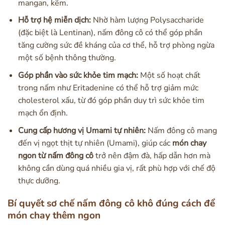
mangan, kẽm.
Hỗ trợ hệ miễn dịch:
Nhờ hàm lượng Polysaccharide
(đặc biệt là Lentinan), nấm đông cô có thể góp phần
tăng cường sức đề kháng của cơ thể, hỗ trợ phòng ngừa
một số bệnh thông thường.
Góp phần vào sức khỏe tim mạch:
Một số hoạt chất
trong nấm như Eritadenine có thể hỗ trợ giảm mức
cholesterol xấu, từ đó góp phần duy trì sức khỏe tim
mạch ổn định.
Cung cấp hương vị Umami tự nhiên:
Nấm đông cô mang
đến vị ngọt thịt tự nhiên (Umami), giúp các
món chay
ngon từ nấm đông cô
trở nên đậm đà, hấp dẫn hơn mà
không cần dùng quá nhiều gia vị, rất phù hợp với chế độ
thực dưỡng.
Bí quyết sơ chế nấm đông cô khô đúng cách để
món chay thêm ngon