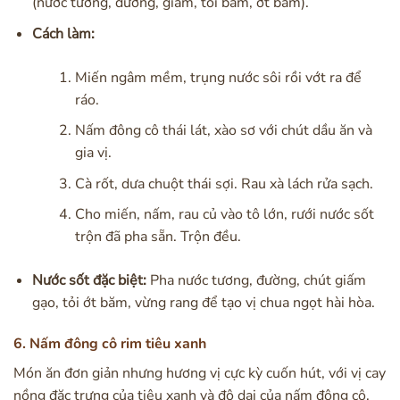
(nước tương, đường, giấm, tỏi băm, ớt băm).
Cách làm:
Miến ngâm mềm, trụng nước sôi rồi vớt ra để
ráo.
Nấm đông cô thái lát, xào sơ với chút dầu ăn và
gia vị.
Cà rốt, dưa chuột thái sợi. Rau xà lách rửa sạch.
Cho miến, nấm, rau củ vào tô lớn, rưới nước sốt
trộn đã pha sẵn. Trộn đều.
Nước sốt đặc biệt:
Pha nước tương, đường, chút giấm
gạo, tỏi ớt băm, vừng rang để tạo vị chua ngọt hài hòa.
6. Nấm đông cô rim tiêu xanh
Món ăn đơn giản nhưng hương vị cực kỳ cuốn hút, với vị cay
nồng đặc trưng của tiêu xanh và độ dai của nấm đông cô.