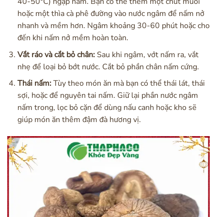
40-50°C) ngập nấm. Bạn có thể thêm một chút muối
hoặc một thìa cà phê đường vào nước ngâm để nấm nở
nhanh và mềm hơn. Ngâm khoảng 30-60 phút hoặc cho
đến khi nấm nở mềm hoàn toàn.
Vắt ráo và cắt bỏ chân:
Sau khi ngâm, vớt nấm ra, vắt
nhẹ để loại bỏ bớt nước. Cắt bỏ phần chân nấm cứng.
Thái nấm:
Tùy theo món ăn mà bạn có thể thái lát, thái
sợi, hoặc để nguyên tai nấm. Giữ lại phần nước ngâm
nấm trong, lọc bỏ cặn để dùng nấu canh hoặc kho sẽ
giúp món ăn thêm đậm đà hương vị.