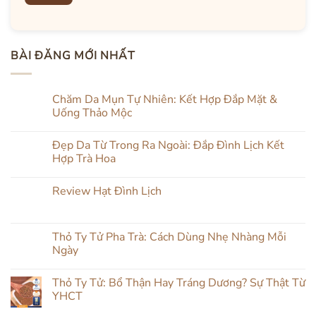
BÀI ĐĂNG MỚI NHẤT
Chăm Da Mụn Tự Nhiên: Kết Hợp Đắp Mặt &
Uống Thảo Mộc
Không
có
Đẹp Da Từ Trong Ra Ngoài: Đắp Đình Lịch Kết
bình
luận
Hợp Trà Hoa
ở
Chăm
Không
Da
có
Review Hạt Đình Lịch
Mụn
bình
Tự
luận
Không
Nhiên:
ở
có
Kết
Đẹp
bình
Hợp
Da
luận
Thỏ Ty Tử Pha Trà: Cách Dùng Nhẹ Nhàng Mỗi
Đắp
Từ
ở
Mặt
Trong
Ngày
Review
&
Ra
Hạt
Uống
Ngoài:
Không
Đình
Thảo
Đắp
có
Lịch
Thỏ Ty Tử: Bổ Thận Hay Tráng Dương? Sự Thật Từ
Mộc
Đình
bình
Lịch
luận
YHCT
Kết
ở
Hợp
Thỏ
Không