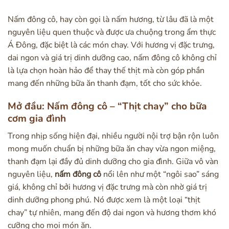
Nấm đông cô, hay còn gọi là nấm hương, từ lâu đã là một
nguyên liệu quen thuộc và được ưa chuộng trong ẩm thực
Á Đông, đặc biệt là các món chay. Với hương vị đặc trưng,
dai ngon và giá trị dinh dưỡng cao, nấm đông cô không chỉ
là lựa chọn hoàn hảo để thay thế thịt mà còn góp phần
mang đến những bữa ăn thanh đạm, tốt cho sức khỏe.
Mở đầu: Nấm đông cô – “Thịt chay” cho bữa
cơm gia đình
Trong nhịp sống hiện đại, nhiều người nội trợ bận rộn luôn
mong muốn chuẩn bị những bữa ăn chay vừa ngon miệng,
thanh đạm lại đầy đủ dinh dưỡng cho gia đình. Giữa vô vàn
nguyên liệu,
nấm đông cô
nổi lên như một “ngôi sao” sáng
giá, không chỉ bởi hương vị đặc trưng mà còn nhờ giá trị
dinh dưỡng phong phú. Nó được xem là một loại “thịt
chay” tự nhiên, mang đến độ dai ngon và hương thơm khó
cưỡng cho mọi món ăn.