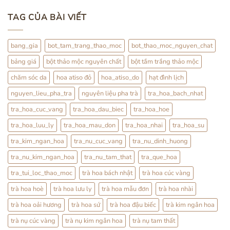
Trà
Ty
có
Hoa
Tử
bình
TAG CỦA BÀI VIẾT
Pha
luận
Trà:
ở
Cách
Thỏ
Dùng
Ty
Nhẹ
Tử:
bang_gia
bot_tam_trang_thao_moc
bot_thao_moc_nguyen_chat
Nhàng
Bổ
Mỗi
Thận
bảng giá
bột thảo mộc nguyên chất
bột tắm trắng thảo mộc
Ngày
Hay
Tráng
Dương?
chăm sóc da
hoa atiso đỏ
hoa_atiso_do
hạt đình lịch
Sự
Thật
nguyen_lieu_pha_tra
nguyên liệu pha trà
tra_hoa_bach_nhat
Từ
YHCT
tra_hoa_cuc_vang
tra_hoa_dau_biec
tra_hoa_hoe
tra_hoa_luu_ly
tra_hoa_mau_don
tra_hoa_nhai
tra_hoa_su
tra_kim_ngan_hoa
tra_nu_cuc_vang
tra_nu_dinh_huong
tra_nu_kim_ngan_hoa
tra_nu_tam_that
tra_que_hoa
tra_tui_loc_thao_moc
trà hoa bách nhật
trà hoa cúc vàng
trà hoa hoè
trà hoa lưu ly
trà hoa mẫu đơn
trà hoa nhài
trà hoa oải hương
trà hoa sứ
trà hoa đậu biếc
trà kim ngân hoa
trà nụ cúc vàng
trà nụ kim ngân hoa
trà nụ tam thất