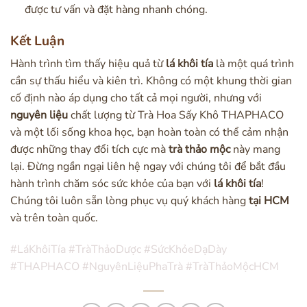
được tư vấn và đặt hàng nhanh chóng.
Kết Luận
Hành trình tìm thấy hiệu quả từ
lá khôi tía
là một quá trình
cần sự thấu hiểu và kiên trì. Không có một khung thời gian
cố định nào áp dụng cho tất cả mọi người, nhưng với
nguyên liệu
chất lượng từ Trà Hoa Sấy Khô THAPHACO
và một lối sống khoa học, bạn hoàn toàn có thể cảm nhận
được những thay đổi tích cực mà
trà thảo mộc
này mang
lại. Đừng ngần ngại liên hệ ngay với chúng tôi để bắt đầu
hành trình chăm sóc sức khỏe của bạn với
lá khôi tía
!
Chúng tôi luôn sẵn lòng phục vụ quý khách hàng
tại HCM
và trên toàn quốc.
#LáKhôiTía #TràThảoDược #SứcKhỏeDạDày
#THAPHACO #NguyênLiệuPhaTrà #TràThảoMộcHCM