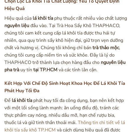
Chọn Lọc Lá Khôi Tía Chất Lượng: Yếu Tố Quyết Định
Hiệu Quả
Hiệu quả của
lá khôi tía
phụ thuộc rất nhiều vào chất lượng
nguyên liệu
đầu vào. Tại Trà Hoa Sấy Khô THAPHACO,
chúng tôi cam kết cung cấp lá khôi tía được thu hái tự
nhiên, qua quy trình sấy khô hiện đại, giữ trọn vẹn dưỡng
chất và hương vị. Chúng tôi không chỉ bán
trà thảo mộc
,
chúng tôi cung cấp niềm tin và sức khỏe. Đây là lý do
THAPHACO trở thành lựa chọn hàng đầu cho
nguyên liệu
pha trà
uy tín
tại TP.HCM
và các tỉnh lân cận.
Kết Hợp Với Chế Độ Sinh Hoạt Khoa Học Để Lá Khôi Tía
Phát Huy Tối Đa
Để
lá khôi tía
phát huy tối đa công dụng, bạn nên kết hợp
với một lối sống lành mạnh: ăn uống điều độ, tránh các
thực phẩm cay nóng, nhiều dầu mỡ, hạn chế rượu bia,
thuốc lá và giữ tinh thần thoải mái.
Thông tin chi tiết về lá
khôi tía sấy khô TP.HCM
và cách dùng hiệu quả đã được