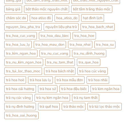
bang_gia
bot_tam_trang_thao_moc
bot_thao_moc_nguyen_chat
Nhàng
Bổ
Mỗi
Thận
bảng giá
bột thảo mộc nguyên chất
bột tắm trắng thảo mộc
Ngày
Hay
Tráng
Dương?
chăm sóc da
hoa atiso đỏ
hoa_atiso_do
hạt đình lịch
Sự
Thật
nguyen_lieu_pha_tra
nguyên liệu pha trà
tra_hoa_bach_nhat
Từ
YHCT
tra_hoa_cuc_vang
tra_hoa_dau_biec
tra_hoa_hoe
tra_hoa_luu_ly
tra_hoa_mau_don
tra_hoa_nhai
tra_hoa_su
tra_kim_ngan_hoa
tra_nu_cuc_vang
tra_nu_dinh_huong
tra_nu_kim_ngan_hoa
tra_nu_tam_that
tra_que_hoa
tra_tui_loc_thao_moc
trà hoa bách nhật
trà hoa cúc vàng
trà hoa hoè
trà hoa lưu ly
trà hoa mẫu đơn
trà hoa nhài
trà hoa oải hương
trà hoa sứ
trà hoa đậu biếc
trà kim ngân hoa
trà nụ cúc vàng
trà nụ kim ngân hoa
trà nụ tam thất
trà nụ đinh hương
trà quế hoa
trà thảo mộc
trà túi lọc thảo mộc
trà_hoa_oai_huong