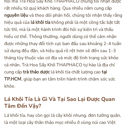
hỏi mà Trà Hoa Sấy Khô THAPHACO chúng tôi nhận được
rất nhiều từ quý khách hàng. Qua nhiều năm cung cấp
nguyên liệu
và theo dõi phản hồi, chúng tôi nhận thấy rằng
hiệu quả của
lá khôi tía
không phải là một công tắc bật tắt
tức thì, mà là một hành trình đòi hỏi sự kiên trì và thấu
hiểu cơ thể. Thông thường, người dùng có thể cảm nhận
được những thay đổi tích cực ban đầu sau khoảng 2-4 tuần
sử dụng đều đặn, và hiệu quả rõ rệt hơn sẽ đến sau 1-3
tháng tùy thuộc vào cơ địa và mức độ tình trạng sức khỏe
cá nhân. Trà Hoa Sấy Khô THAPHACO tự hào là địa chỉ
cung cấp
trà thảo dược
lá khôi tía chất lượng cao
tại
TP.HCM
, giúp bạn an tâm trên hành trình chăm sóc sức
khỏe.
Lá Khôi Tía Là Gì Và Tại Sao Lại Được Quan
Tâm Đến Vậy?
Lá khôi tía, hay còn gọi là cây khôi nhung, đơn tướng quân,
là một loại cây thân thảo mọc nhiều ở vùng núi cao Việt