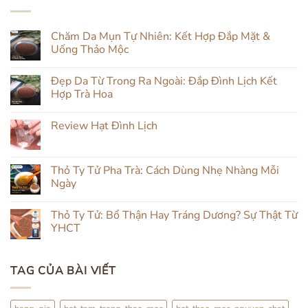
Chăm Da Mụn Tự Nhiên: Kết Hợp Đắp Mặt &
Uống Thảo Mộc
Không
có
Đẹp Da Từ Trong Ra Ngoài: Đắp Đình Lịch Kết
bình
luận
Hợp Trà Hoa
ở
Chăm
Không
Da
có
Review Hạt Đình Lịch
Mụn
bình
Tự
luận
Không
Nhiên:
ở
có
Kết
Đẹp
bình
Hợp
Da
luận
Thỏ Ty Tử Pha Trà: Cách Dùng Nhẹ Nhàng Mỗi
Đắp
Từ
ở
Mặt
Trong
Ngày
Review
&
Ra
Hạt
Uống
Ngoài:
Không
Đình
Thảo
Đắp
có
Lịch
Thỏ Ty Tử: Bổ Thận Hay Tráng Dương? Sự Thật Từ
Mộc
Đình
bình
Lịch
luận
YHCT
Kết
ở
Hợp
Thỏ
Không
Trà
Ty
có
Hoa
Tử
bình
TAG CỦA BÀI VIẾT
Pha
luận
Trà:
ở
Cách
Thỏ
Dùng
Ty
Nhẹ
Tử: