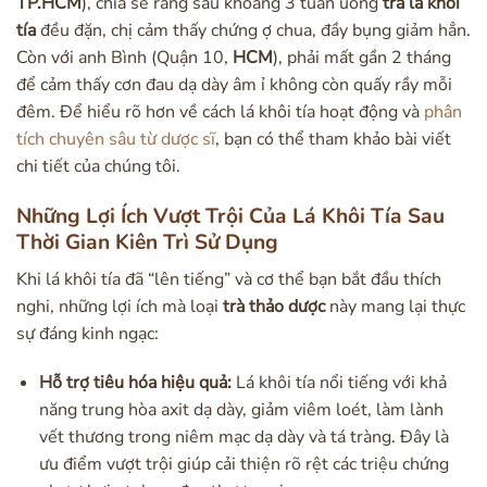
TP.HCM
), chia sẻ rằng sau khoảng 3 tuần uống
trà lá khôi
tía
đều đặn, chị cảm thấy chứng ợ chua, đầy bụng giảm hẳn.
Còn với anh Bình (Quận 10,
HCM
), phải mất gần 2 tháng
để cảm thấy cơn đau dạ dày âm ỉ không còn quấy rầy mỗi
đêm. Để hiểu rõ hơn về cách lá khôi tía hoạt động và
phân
tích chuyên sâu từ dược sĩ
, bạn có thể tham khảo bài viết
chi tiết của chúng tôi.
Những Lợi Ích Vượt Trội Của Lá Khôi Tía Sau
Thời Gian Kiên Trì Sử Dụng
Khi lá khôi tía đã “lên tiếng” và cơ thể bạn bắt đầu thích
nghi, những lợi ích mà loại
trà thảo dược
này mang lại thực
sự đáng kinh ngạc:
Hỗ trợ tiêu hóa hiệu quả:
Lá khôi tía nổi tiếng với khả
năng trung hòa axit dạ dày, giảm viêm loét, làm lành
vết thương trong niêm mạc dạ dày và tá tràng. Đây là
ưu điểm vượt trội giúp cải thiện rõ rệt các triệu chứng