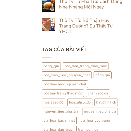
luận
Thỏ Ty Tử Pha Trà: Cách Dùng
Từ
&
ở
Trong
Nhẹ Nhàng Mỗi Ngày
Uống
Review
Ra
Thảo
Hạt
Ngoài:
Không
Mộc
Đình
Đắp
có
Lịch
Thỏ Ty Tử: Bổ Thận Hay
Đình
bình
Lịch
luận
Tráng Dương? Sự Thật Từ
Kết
ở
YHCT
Hợp
Thỏ
Trà
Ty
Không
Hoa
Tử
có
Pha
bình
Trà:
TAG CỦA BÀI VIẾT
luận
Cách
ở
Dùng
Thỏ
Nhẹ
Ty
Nhàng
Tử:
bang_gia
bot_tam_trang_thao_moc
Mỗi
Bổ
Ngày
Thận
bot_thao_moc_nguyen_chat
bảng giá
Hay
Tráng
Dương?
bột thảo mộc nguyên chất
Sự
Thật
bột tắm trắng thảo mộc
chăm sóc da
Từ
YHCT
hoa atiso đỏ
hoa_atiso_do
hạt đình lịch
nguyen_lieu_pha_tra
nguyên liệu pha trà
tra_hoa_bach_nhat
tra_hoa_cuc_vang
tra_hoa_dau_biec
tra_hoa_hoe