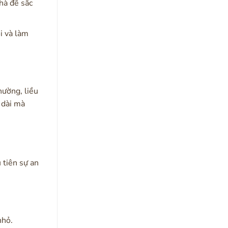
 hà để sắc
i và làm
hường, liều
 dài mà
 tiên sự an
nhỏ.