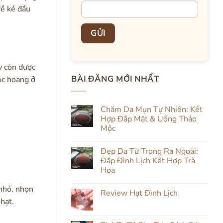
về ké đầu
y còn được
BÀI ĐĂNG MỚI NHẤT
ọc hoang ở
Chăm Da Mụn Tự Nhiên: Kết
Hợp Đắp Mặt & Uống Thảo
Mộc
Không
có
Đẹp Da Từ Trong Ra Ngoài:
bình
luận
Đắp Đình Lịch Kết Hợp Trà
ở
Hoa
Chăm
Da
Không
Mụn
 nhỏ, nhọn
có
Tự
Review Hạt Đình Lịch
bình
Nhiên:
hạt.
luận
Kết
Không
ở
Hợp
có
Đẹp
Đắp
bình
Da
Mặt