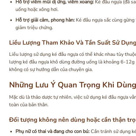
Hỗ trợ viêm mũi dị ứng, viêm xoang:
Ké đầu ngựa (đã sao
uống hoặc xông hơi.
Hỗ trợ giải cảm, phong hàn:
Ké đầu ngựa sắc cùng gừng tư
giảm triệu chứng.
Liều Lượng Tham Khảo Và Tần Suất Sử Dụn
Liều lượng sử dụng ké đầu ngựa có thể khác nhau tùy thuộc
lượng ké đầu ngựa khô dùng đường uống là khoảng 6-12g m
không có sự hướng dẫn của chuyên gia.
Những Lưu Ý Quan Trọng Khi Dùn
Mặc dù là thảo dược tự nhiên, việc sử dụng ké đầu ngựa vẫ
toàn của bản thân.
Đối tượng không nên dùng hoặc cần thận tr
Phụ nữ có thai và đang cho con bú:
Cần tránh sử dụng ké 