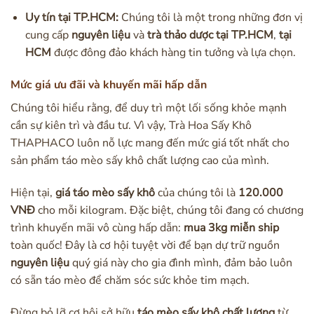
Uy tín tại TP.HCM:
Chúng tôi là một trong những đơn vị
cung cấp
nguyên liệu
và
trà thảo dược tại TP.HCM
,
tại
HCM
được đông đảo khách hàng tin tưởng và lựa chọn.
Mức giá ưu đãi và khuyến mãi hấp dẫn
Chúng tôi hiểu rằng, để duy trì một lối sống khỏe mạnh
cần sự kiên trì và đầu tư. Vì vậy, Trà Hoa Sấy Khô
THAPHACO luôn nỗ lực mang đến mức giá tốt nhất cho
sản phẩm táo mèo sấy khô chất lượng cao của mình.
Hiện tại,
giá táo mèo sấy khô
của chúng tôi là
120.000
VNĐ
cho mỗi kilogram. Đặc biệt, chúng tôi đang có chương
trình khuyến mãi vô cùng hấp dẫn:
mua 3kg miễn ship
toàn quốc! Đây là cơ hội tuyệt vời để bạn dự trữ nguồn
nguyên liệu
quý giá này cho gia đình mình, đảm bảo luôn
có sẵn táo mèo để chăm sóc sức khỏe tim mạch.
Đừng bỏ lỡ cơ hội sở hữu
táo mèo sấy khô chất lượng
từ