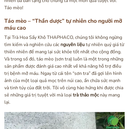
nhiên đã ban tặng cho chúng ta một món quà tuyệt vời:
Táo mèo!
Táo mèo – “Thần dược” tự nhiên cho người mỡ
máu cao
Tại Trà Hoa Sấy Khô THAPHACO, chúng tôi không ngừng
tìm kiếm và nghiên cứu các
nguyên liệu
tự nhiên quý giá từ
thiên nhiên để mang lại sức khỏe tốt nhất cho cộng đồng.
Và trong số đó, táo mèo (sơn tra) luôn là một trong những
sản phẩm được đánh giá cao nhất về khả năng hỗ trợ điều
trị bệnh mỡ máu. Ngay từ cái tên “sơn tra” đã gợi lên hình
ảnh của một loại quả mọc trên núi cao, ẩn chứa sức mạnh
và tinh túy của đất trời. Tôi vô cùng hào hứng khi được chia
sẻ những giá trị tuyệt vời mà loại
trà thảo mộc
này mang
lại.