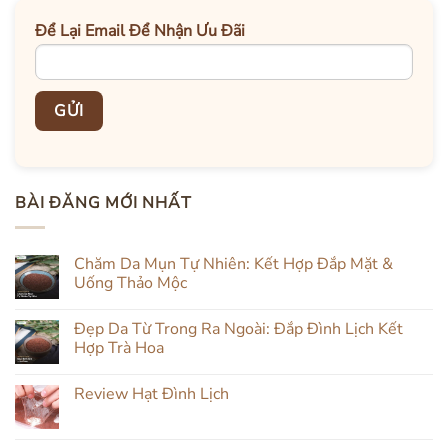
Để Lại Email Để Nhận Ưu Đãi
BÀI ĐĂNG MỚI NHẤT
Chăm Da Mụn Tự Nhiên: Kết Hợp Đắp Mặt &
Uống Thảo Mộc
Không
có
Đẹp Da Từ Trong Ra Ngoài: Đắp Đình Lịch Kết
bình
luận
Hợp Trà Hoa
ở
Chăm
Không
Da
có
Review Hạt Đình Lịch
Mụn
bình
Tự
luận
Không
Nhiên:
ở
có
Kết
Đẹp
bình
Hợp
Da