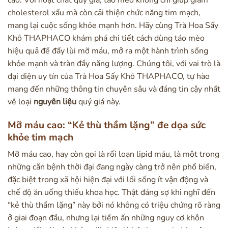
cholesterol xấu mà còn cải thiện chức năng tim mạch,
mang lại cuộc sống khỏe mạnh hơn. Hãy cùng Trà Hoa Sấy
Khô THAPHACO khám phá chi tiết cách dùng táo mèo
hiệu quả để đẩy lùi mỡ máu, mở ra một hành trình sống
khỏe mạnh và tràn đầy năng lượng. Chúng tôi, với vai trò là
đại diện uy tín của Trà Hoa Sấy Khô THAPHACO, tự hào
mang đến những thông tin chuyên sâu và đáng tin cậy nhất
về loại
nguyên liệu
quý giá này.
Mỡ máu cao: “Kẻ thù thầm lặng” đe dọa sức
khỏe tim mạch
Mỡ máu cao, hay còn gọi là rối loạn lipid máu, là một trong
những căn bệnh thời đại đang ngày càng trở nên phổ biến,
đặc biệt trong xã hội hiện đại với lối sống ít vận động và
chế độ ăn uống thiếu khoa học. Thật đáng sợ khi nghĩ đến
“kẻ thù thầm lặng” này bởi nó không có triệu chứng rõ ràng
ở giai đoạn đầu, nhưng lại tiềm ẩn những nguy cơ khôn