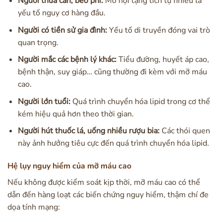
Người thừa cân, béo phì:
Mỡ nội tạng tích tụ nhiều là
yếu tố nguy cơ hàng đầu.
Người có tiền sử gia đình:
Yếu tố di truyền đóng vai trò
quan trọng.
Người mắc các bệnh lý khác:
Tiểu đường, huyết áp cao,
bệnh thận, suy giáp… cũng thường đi kèm với mỡ máu
cao.
Người lớn tuổi:
Quá trình chuyển hóa lipid trong cơ thể
kém hiệu quả hơn theo thời gian.
Người hút thuốc lá, uống nhiều rượu bia:
Các thói quen
này ảnh hưởng tiêu cực đến quá trình chuyển hóa lipid.
Hệ lụy nguy hiểm của mỡ máu cao
Nếu không được kiểm soát kịp thời, mỡ máu cao có thể
dẫn đến hàng loạt các biến chứng nguy hiểm, thậm chí đe
dọa tính mạng: