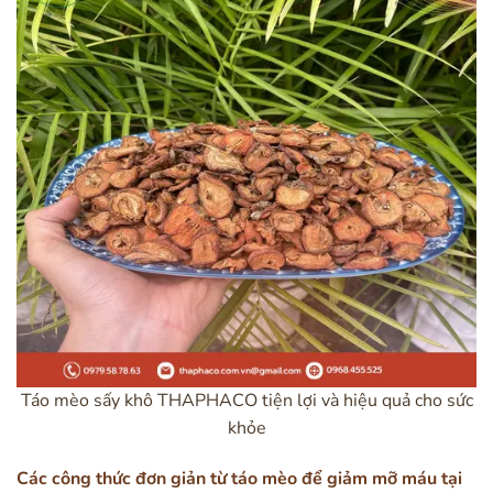
Táo mèo sấy khô THAPHACO tiện lợi và hiệu quả cho sức
khỏe
Các công thức đơn giản từ táo mèo để giảm mỡ máu tại