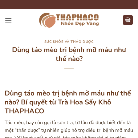
Bỏ
qua
nội
dung
SỨC KHỎE VÀ THẢO DƯỢC
Dùng táo mèo trị bệnh mỡ máu như
thế nào?
Dùng táo mèo trị bệnh mỡ máu như thế
nào? Bí quyết từ Trà Hoa Sấy Khô
THAPHACO
Táo mèo, hay còn gọi là sơn tra, từ lâu đã được biết đến là
một “thần dược” tự nhiên giúp hỗ trợ điều trị bệnh mỡ máu
cao. Với hoạt chất quý giá, táo mèo không chỉ giúp giảm