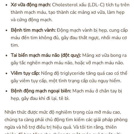
Xơ vữa động mạch:
Cholesterol xấu (LDL-C) tích tụ trên
thành mạch máu, tạo thành các mảng xơ vữa, làm hẹp
và cứng động mạch.
Bệnh tim mạch vành:
Động mạch vành bị hẹp, cung cấp
máu đến tim không đủ, gây đau thắt ngực, nhồi máu cơ
tim.
Tai biến mạch máu não (đột quỵ):
Mảng xơ vữa bong ra
gây tắc nghẽn mạch máu não, hoặc vỡ mạch máu não.
Viêm tụy cấp:
Nồng độ triglyceride tăng quá cao có thể
gây viêm tụy cấp, một tình trạng cấp cứu nguy hiểm.
Bệnh động mạch ngoại biên:
Mạch máu ở chân tay bị
hẹp, gây đau khi đi lại, tê bì.
Nhận thức được mức độ nghiêm trọng của mỡ máu cao,
chúng ta càng phải chủ động tìm kiếm các giải pháp phòng
ngừa và hỗ trợ điều trị hiệu quả. Và tôi tin rằng, thiên