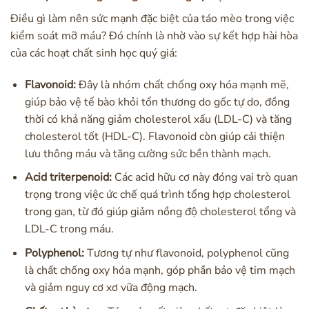
Điều gì làm nên sức mạnh đặc biệt của táo mèo trong việc
kiểm soát mỡ máu? Đó chính là nhờ vào sự kết hợp hài hòa
của các hoạt chất sinh học quý giá:
Flavonoid:
Đây là nhóm chất chống oxy hóa mạnh mẽ,
giúp bảo vệ tế bào khỏi tổn thương do gốc tự do, đồng
thời có khả năng giảm cholesterol xấu (LDL-C) và tăng
cholesterol tốt (HDL-C). Flavonoid còn giúp cải thiện
lưu thông máu và tăng cường sức bền thành mạch.
Acid triterpenoid:
Các acid hữu cơ này đóng vai trò quan
trọng trong việc ức chế quá trình tổng hợp cholesterol
trong gan, từ đó giúp giảm nồng độ cholesterol tổng và
LDL-C trong máu.
Polyphenol:
Tương tự như flavonoid, polyphenol cũng
là chất chống oxy hóa mạnh, góp phần bảo vệ tim mạch
và giảm nguy cơ xơ vữa động mạch.