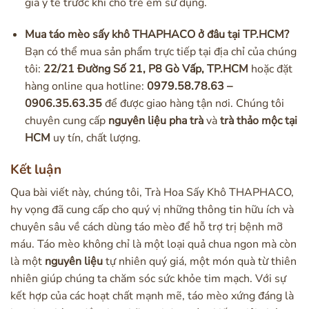
gia y tế trước khi cho trẻ em sử dụng.
Mua táo mèo sấy khô THAPHACO ở đâu tại TP.HCM?
Bạn có thể mua sản phẩm trực tiếp tại địa chỉ của chúng
tôi:
22/21 Đường Số 21, P8 Gò Vấp, TP.HCM
hoặc đặt
hàng online qua hotline:
0979.58.78.63 –
0906.35.63.35
để được giao hàng tận nơi. Chúng tôi
chuyên cung cấp
nguyên liệu pha trà
và
trà thảo mộc tại
HCM
uy tín, chất lượng.
Kết luận
Qua bài viết này, chúng tôi, Trà Hoa Sấy Khô THAPHACO,
hy vọng đã cung cấp cho quý vị những thông tin hữu ích và
chuyên sâu về cách dùng táo mèo để hỗ trợ trị bệnh mỡ
máu. Táo mèo không chỉ là một loại quả chua ngon mà còn
là một
nguyên liệu
tự nhiên quý giá, một món quà từ thiên
nhiên giúp chúng ta chăm sóc sức khỏe tim mạch. Với sự
kết hợp của các hoạt chất mạnh mẽ, táo mèo xứng đáng là