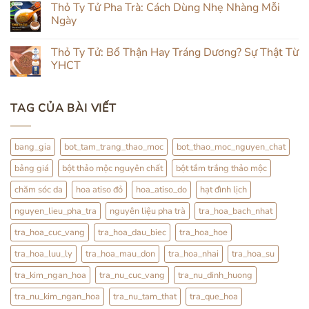
luận
Thỏ Ty Tử Pha Trà: Cách Dùng Nhẹ Nhàng Mỗi
Đắp
Từ
ở
Mặt
Trong
Ngày
Review
&
Ra
Hạt
Uống
Ngoài:
Không
Đình
Thảo
Đắp
có
Lịch
Thỏ Ty Tử: Bổ Thận Hay Tráng Dương? Sự Thật Từ
Mộc
Đình
bình
Lịch
luận
YHCT
Kết
ở
Hợp
Thỏ
Không
Trà
Ty
có
Hoa
Tử
bình
TAG CỦA BÀI VIẾT
Pha
luận
Trà:
ở
Cách
Thỏ
Dùng
Ty
Nhẹ
Tử:
bang_gia
bot_tam_trang_thao_moc
bot_thao_moc_nguyen_chat
Nhàng
Bổ
Mỗi
Thận
bảng giá
bột thảo mộc nguyên chất
bột tắm trắng thảo mộc
Ngày
Hay
Tráng
Dương?
chăm sóc da
hoa atiso đỏ
hoa_atiso_do
hạt đình lịch
Sự
Thật
nguyen_lieu_pha_tra
nguyên liệu pha trà
tra_hoa_bach_nhat
Từ
YHCT
tra_hoa_cuc_vang
tra_hoa_dau_biec
tra_hoa_hoe
tra_hoa_luu_ly
tra_hoa_mau_don
tra_hoa_nhai
tra_hoa_su
tra_kim_ngan_hoa
tra_nu_cuc_vang
tra_nu_dinh_huong
tra_nu_kim_ngan_hoa
tra_nu_tam_that
tra_que_hoa