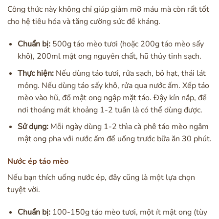
Công thức này không chỉ giúp giảm mỡ máu mà còn rất tốt
cho hệ tiêu hóa và tăng cường sức đề kháng.
Chuẩn bị:
500g táo mèo tươi (hoặc 200g táo mèo sấy
khô), 200ml mật ong nguyên chất, hũ thủy tinh sạch.
Thực hiện:
Nếu dùng táo tươi, rửa sạch, bỏ hạt, thái lát
mỏng. Nếu dùng táo sấy khô, rửa qua nước ấm. Xếp táo
mèo vào hũ, đổ mật ong ngập mặt táo. Đậy kín nắp, để
nơi thoáng mát khoảng 1-2 tuần là có thể dùng được.
Sử dụng:
Mỗi ngày dùng 1-2 thìa cà phê táo mèo ngâm
mật ong pha với nước ấm để uống trước bữa ăn 30 phút.
Nước ép táo mèo
Nếu bạn thích uống nước ép, đây cũng là một lựa chọn
tuyệt vời.
Chuẩn bị:
100-150g táo mèo tươi, một ít mật ong (tùy