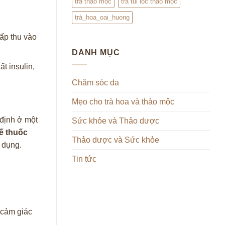
trà thảo mộc
trà túi lọc thảo mộc
trà_hoa_oai_huong
ấp thu vào
DANH MỤC
t insulin,
Chăm sóc da
Mẹo cho trà hoa và thảo mộc
 định ở một
Sức khỏe và Thảo dược
ế thuốc
Thảo dược và Sức khỏe
 dụng.
Tin tức
m cảm giác