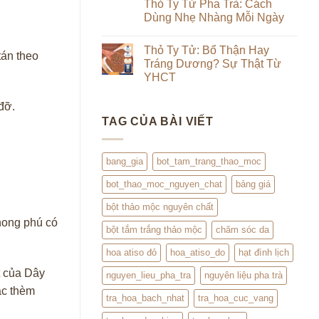
luận
Thỏ Ty Tử Pha Trà: Cách
Từ
&
ở
Trong
Dùng Nhẹ Nhàng Mỗi Ngày
Uống
Review
Ra
Thảo
Hạt
Ngoài:
Không
Mộc
Đình
Đắp
có
Lịch
Thỏ Ty Tử: Bổ Thận Hay
Đình
bình
tán theo
Lịch
luận
Tráng Dương? Sự Thật Từ
Kết
ở
YHCT
Hợp
Thỏ
Trà
Ty
Không
Hoa
Tử
có
đỡ.
Pha
bình
Trà:
TAG CỦA BÀI VIẾT
luận
Cách
ở
Dùng
Thỏ
Nhẹ
Ty
Nhàng
Tử:
bang_gia
bot_tam_trang_thao_moc
Mỗi
Bổ
Ngày
Thận
bot_thao_moc_nguyen_chat
bảng giá
Hay
Tráng
Dương?
bột thảo mộc nguyên chất
Sự
Thật
hong phú có
bột tắm trắng thảo mộc
chăm sóc da
Từ
YHCT
hoa atiso đỏ
hoa_atiso_do
hạt đình lịch
t của Dây
nguyen_lieu_pha_tra
nguyên liệu pha trà
ác thèm
tra_hoa_bach_nhat
tra_hoa_cuc_vang