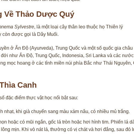
ng Về Thảo Dược Quý
nema Sylvestre
, là một loại cây thân leo thuộc họ Thiên lý
y còn được gọi là Dây Muối.
ruyền ở Ấn Độ (Ayurveda), Trung Quốc và một số quốc gia châu 
ệt đới như Ấn Độ, Trung Quốc, Indonesia, Sri Lanka và các nư
ng mọc hoang ở các tỉnh miền núi phía Bắc như Thái Nguyên,
 Thìa Canh
ố đặc điểm thực vật học nổi bật sau:
h nhạt, khi già chuyển sang màu xám nâu, có nhiều mủ trắng.
ọn hoặc có mũi ngắn, gốc lá tròn hoặc hơi hình tim. Phiến lá d
lông mịn. Khi vò nát lá, thường có vị chát và hơi đắng, sau đó 