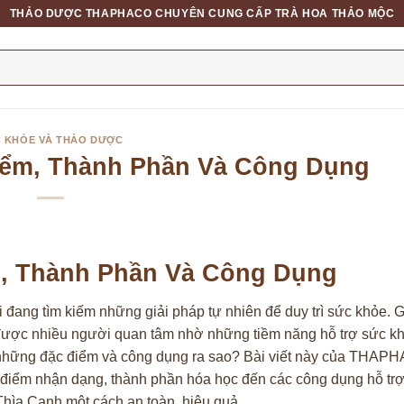
THẢO DƯỢC THAPHACO CHUYÊN CUNG CẤP TRÀ HOA THẢO MỘC
 KHỎE VÀ THẢO DƯỢC
iểm, Thành Phần Và Công Dụng
m, Thành Phần Và Công Dụng
i đang tìm kiếm những giải pháp tự nhiên để duy trì sức khỏe. 
 được nhiều người quan tâm nhờ những tiềm năng hỗ trợ sức k
có những đặc điểm và công dụng ra sao? Bài viết này của THAP
 điểm nhận dạng, thành phần hóa học đến các công dụng hỗ tr
Thìa Canh một cách an toàn, hiệu quả.