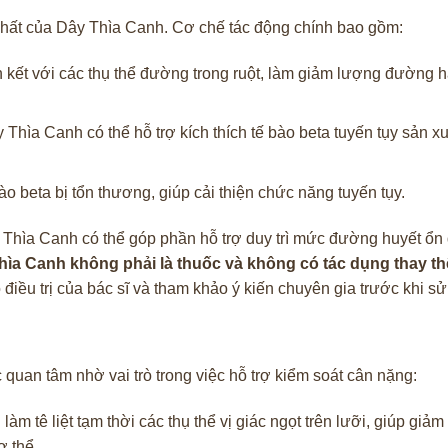
nhất của Dây Thìa Canh. Cơ chế tác động chính bao gồm:
 kết với các thụ thể đường trong ruột, làm giảm lượng đường h
hìa Canh có thể hỗ trợ kích thích tế bào beta tuyến tụy sản xuấ
ào beta bị tổn thương, giúp cải thiện chức năng tuyến tụy.
 Thìa Canh có thể góp phần hỗ trợ duy trì mức đường huyết ổn
hìa Canh không phải là thuốc và không có tác dụng thay th
iều trị của bác sĩ và tham khảo ý kiến chuyên gia trước khi sử
uan tâm nhờ vai trò trong việc hỗ trợ kiểm soát cân nặng:
m tê liệt tạm thời các thụ thể vị giác ngọt trên lưỡi, giúp giả
ơ thể.