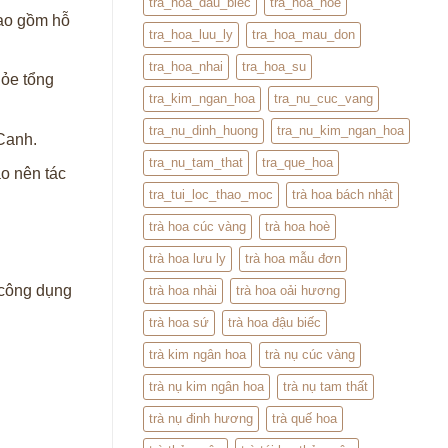
tra_hoa_dau_biec
tra_hoa_hoe
bao gồm hỗ
tra_hoa_luu_ly
tra_hoa_mau_don
tra_hoa_nhai
tra_hoa_su
hỏe tổng
tra_kim_ngan_hoa
tra_nu_cuc_vang
tra_nu_dinh_huong
tra_nu_kim_ngan_hoa
Canh.
tra_nu_tam_that
tra_que_hoa
o nên tác
tra_tui_loc_thao_moc
trà hoa bách nhật
trà hoa cúc vàng
trà hoa hoè
trà hoa lưu ly
trà hoa mẫu đơn
 công dụng
trà hoa nhài
trà hoa oải hương
trà hoa sứ
trà hoa đậu biếc
trà kim ngân hoa
trà nụ cúc vàng
trà nụ kim ngân hoa
trà nụ tam thất
trà nụ đinh hương
trà quế hoa