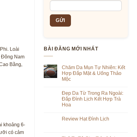
BÀI ĐĂNG MỚI NHẤT
Phi. Loài
ớc Đông Nam
 Cao Bằng,
Chăm Da Mụn Tự Nhiên: Kết
Hợp Đắp Mặt & Uống Thảo
Mộc
Không
có
Đẹp Da Từ Trong Ra Ngoài:
bình
luận
Đắp Đình Lịch Kết Hợp Trà
ở
Hoa
Chăm
Da
Không
Mụn
có
Tự
Review Hạt Đình Lịch
bình
Nhiên:
luận
ài khoảng 6-
Kết
Không
ở
Hợp
có
Đẹp
lưỡi có cảm
Đắp
bình
Da
Mặt