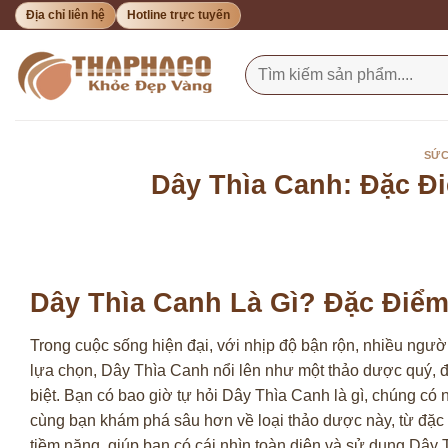
Bỏ
Địa chỉ liên hệ
Hotline trực tuyến
qua
nội
Tìm
kiếm:
dung
SỨC
Dây Thìa Canh: Đặc Đ
Dây Thìa Canh Là Gì? Đặc Điể
Trong cuộc sống hiện đại, với nhịp độ bận rộn, nhiều ngườ
lựa chọn, Dây Thìa Canh nổi lên như một thảo dược quý,
biệt. Bạn có bao giờ tự hỏi Dây Thìa Canh là gì, chúng 
cùng bạn khám phá sâu hơn về loại thảo dược này, từ đặc
tiềm năng, giúp bạn có cái nhìn toàn diện và sử dụng Dây 