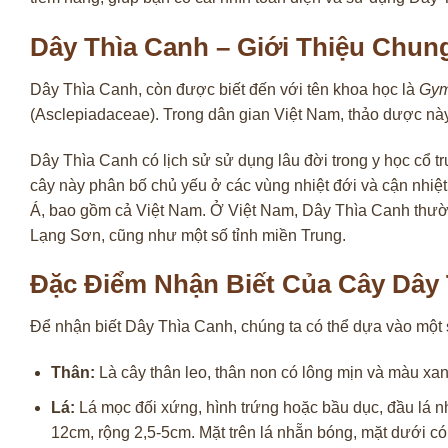
Dây Thìa Canh – Giới Thiệu Chu
Dây Thìa Canh, còn được biết đến với tên khoa học là
Gym
(Asclepiadaceae). Trong dân gian Việt Nam, thảo dược nà
Dây Thìa Canh có lịch sử sử dụng lâu đời trong y học cổ t
cây này phân bố chủ yếu ở các vùng nhiệt đới và cận nhi
Á, bao gồm cả Việt Nam. Ở Việt Nam, Dây Thìa Canh thườ
Lạng Sơn, cũng như một số tỉnh miền Trung.
Đặc Điểm Nhận Biết Của Cây Dây
Để nhận biết Dây Thìa Canh, chúng ta có thể dựa vào một s
Thân:
Là cây thân leo, thân non có lông mịn và màu xan
Lá:
Lá mọc đối xứng, hình trứng hoặc bầu dục, đầu lá nh
12cm, rộng 2,5-5cm. Mặt trên lá nhẵn bóng, mặt dưới có 