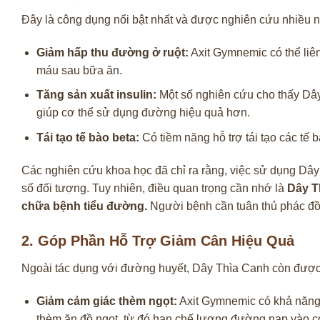
Đây là công dụng nổi bật nhất và được nghiên cứu nhiều 
Giảm hấp thu đường ở ruột:
Axit Gymnemic có thể liên
máu sau bữa ăn.
Tăng sản xuất insulin:
Một số nghiên cứu cho thấy Dây T
giúp cơ thể sử dụng đường hiệu quả hơn.
Tái tạo tế bào beta:
Có tiềm năng hỗ trợ tái tạo các tế b
Các nghiên cứu khoa học đã chỉ ra rằng, việc sử dụng Dây
số đối tượng. Tuy nhiên, điều quan trọng cần nhớ là
Dây T
chữa bệnh tiểu đường.
Người bệnh cần tuân thủ phác đồ đ
2. Góp Phần Hỗ Trợ Giảm Cân Hiệu Quả
Ngoài tác dụng với đường huyết, Dây Thìa Canh còn được q
Giảm cảm giác thèm ngọt:
Axit Gymnemic có khả năng là
thèm ăn đồ ngọt, từ đó hạn chế lượng đường nạp vào c