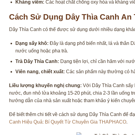
Kháng viêm:
Các hoạt chất chống oxy hóa và kháng viêm
Cách Sử Dụng Dây Thìa Canh An 
Dây Thìa Canh có thể được sử dụng dưới nhiều dạng khác 
Dạng sấy khô:
Đây là dạng phổ biến nhất, lá và thân 
nước uống hoặc pha trà.
Trà Dây Thìa Canh:
Dạng tiện lợi, chỉ cần hãm với nước
Viên nang, chiết xuất:
Các sản phẩm này thường có hàm
Liều lượng khuyến nghị chung:
Với Dây Thìa Canh sấy k
nước, đun nhỏ lửa khoảng 15-20 phút, chia 2-3 lần uống tr
hướng dẫn của nhà sản xuất hoặc tham khảo ý kiến chuyên
Để biết thêm chi tiết về cách sử dụng Dây Thìa Canh để đạt
Canh Hiệu Quả: Bí Quyết Từ Chuyên Gia THAPHACO
.