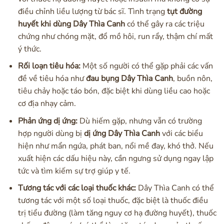
điều chỉnh liều lượng từ bác sĩ. Tình trạng
tụt đường
huyết khi dùng Dây Thìa Canh
có thể gây ra các triệu
chứng như chóng mặt, đổ mồ hôi, run rẩy, thậm chí mất
ý thức.
Rối loạn tiêu hóa:
Một số người có thể gặp phải các vấn
đề về tiêu hóa như
đau bụng Dây Thìa Canh
, buồn nôn,
tiêu chảy hoặc táo bón, đặc biệt khi dùng liều cao hoặc
cơ địa nhạy cảm.
Phản ứng dị ứng:
Dù hiếm gặp, nhưng vẫn có trường
hợp người dùng bị
dị ứng Dây Thìa Canh
với các biểu
hiện như mẩn ngứa, phát ban, nổi mề đay, khó thở. Nếu
xuất hiện các dấu hiệu này, cần ngưng sử dụng ngay lập
tức và tìm kiếm sự trợ giúp y tế.
Tương tác với các loại thuốc khác:
Dây Thìa Canh có thể
tương tác với một số loại thuốc, đặc biệt là thuốc điều
trị tiểu đường (làm tăng nguy cơ hạ đường huyết), thuốc