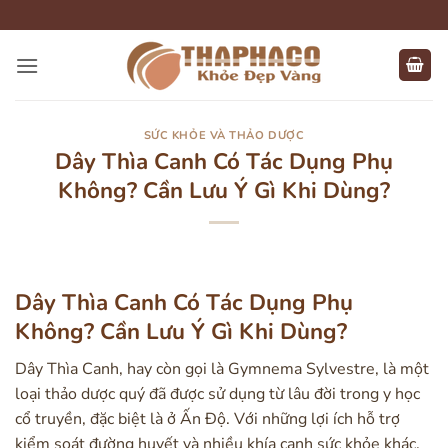
Bỏ
qua
nội
dung
SỨC KHỎE VÀ THẢO DƯỢC
Dây Thìa Canh Có Tác Dụng Phụ
Không? Cần Lưu Ý Gì Khi Dùng?
Dây Thìa Canh Có Tác Dụng Phụ
Không? Cần Lưu Ý Gì Khi Dùng?
Dây Thìa Canh, hay còn gọi là Gymnema Sylvestre, là một
loại thảo dược quý đã được sử dụng từ lâu đời trong y học
cổ truyền, đặc biệt là ở Ấn Độ. Với những lợi ích hỗ trợ
kiểm soát đường huyết và nhiều khía cạnh sức khỏe khác,