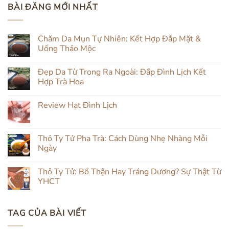
BÀI ĐĂNG MỚI NHẤT
Chăm Da Mụn Tự Nhiên: Kết Hợp Đắp Mặt &
Uống Thảo Mộc
Không
có
Đẹp Da Từ Trong Ra Ngoài: Đắp Đình Lịch Kết
bình
luận
Hợp Trà Hoa
ở
Chăm
Không
Da
có
Review Hạt Đình Lịch
Mụn
bình
Tự
luận
Không
Nhiên:
ở
có
Kết
Đẹp
bình
Hợp
Da
luận
Thỏ Ty Tử Pha Trà: Cách Dùng Nhẹ Nhàng Mỗi
Đắp
Từ
ở
Mặt
Trong
Ngày
Review
&
Ra
Hạt
Uống
Ngoài:
Không
Đình
Thảo
Đắp
có
Lịch
Thỏ Ty Tử: Bổ Thận Hay Tráng Dương? Sự Thật Từ
Mộc
Đình
bình
Lịch
luận
YHCT
Kết
ở
Hợp
Thỏ
Không
Trà
Ty
có
Hoa
Tử
bình
TAG CỦA BÀI VIẾT
Pha
luận
Trà:
ở
Cách
Thỏ