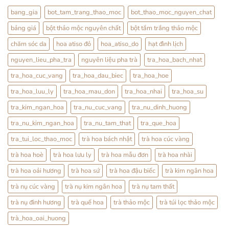
Dùng
Ty
Nhẹ
Tử:
bang_gia
bot_tam_trang_thao_moc
bot_thao_moc_nguyen_chat
Nhàng
Bổ
Mỗi
Thận
bảng giá
bột thảo mộc nguyên chất
bột tắm trắng thảo mộc
Ngày
Hay
Tráng
Dương?
chăm sóc da
hoa atiso đỏ
hoa_atiso_do
hạt đình lịch
Sự
Thật
nguyen_lieu_pha_tra
nguyên liệu pha trà
tra_hoa_bach_nhat
Từ
YHCT
tra_hoa_cuc_vang
tra_hoa_dau_biec
tra_hoa_hoe
tra_hoa_luu_ly
tra_hoa_mau_don
tra_hoa_nhai
tra_hoa_su
tra_kim_ngan_hoa
tra_nu_cuc_vang
tra_nu_dinh_huong
tra_nu_kim_ngan_hoa
tra_nu_tam_that
tra_que_hoa
tra_tui_loc_thao_moc
trà hoa bách nhật
trà hoa cúc vàng
trà hoa hoè
trà hoa lưu ly
trà hoa mẫu đơn
trà hoa nhài
trà hoa oải hương
trà hoa sứ
trà hoa đậu biếc
trà kim ngân hoa
trà nụ cúc vàng
trà nụ kim ngân hoa
trà nụ tam thất
trà nụ đinh hương
trà quế hoa
trà thảo mộc
trà túi lọc thảo mộc
trà_hoa_oai_huong