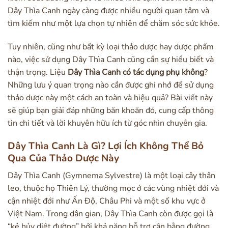
Dây Thìa Canh ngày càng được nhiều người quan tâm và
tìm kiếm như một lựa chọn tự nhiên để chăm sóc sức khỏe.
Tuy nhiên, cũng như bất kỳ loại thảo dược hay dược phẩm
nào, việc sử dụng Dây Thìa Canh cũng cần sự hiểu biết và
thận trọng. Liệu
Dây Thìa Canh có tác dụng phụ không
?
Những lưu ý quan trọng nào cần được ghi nhớ để sử dụng
thảo dược này một cách an toàn và hiệu quả? Bài viết này
sẽ giúp bạn giải đáp những băn khoăn đó, cung cấp thông
tin chi tiết và lời khuyên hữu ích từ góc nhìn chuyên gia.
Dây Thìa Canh Là Gì? Lợi Ích Không Thể Bỏ
Qua Của Thảo Dược Này
Dây Thìa Canh (Gymnema Sylvestre) là một loại cây thân
leo, thuộc họ Thiên Lý, thường mọc ở các vùng nhiệt đới và
cận nhiệt đới như Ấn Độ, Châu Phi và một số khu vực ở
Việt Nam. Trong dân gian, Dây Thìa Canh còn được gọi là
“kẻ hủy diệt đường” bởi khả năng hỗ trợ cân bằng đường