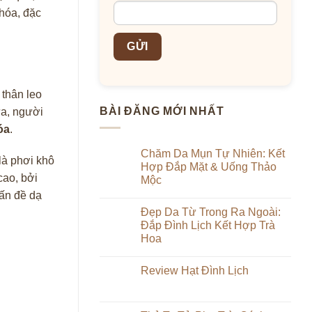
 hóa, đặc
 thân leo
BÀI ĐĂNG MỚI NHẤT
ưa, người
óa
.
Chăm Da Mụn Tự Nhiên: Kết
là phơi khô
Hợp Đắp Mặt & Uống Thảo
cao, bởi
Mộc
vấn đề dạ
Không
có
Đẹp Da Từ Trong Ra Ngoài:
bình
luận
Đắp Đình Lịch Kết Hợp Trà
ở
Hoa
Chăm
Da
Không
Mụn
có
Tự
Review Hạt Đình Lịch
bình
Nhiên:
luận
Kết
Không
ở
Hợp
có
Đẹp
Đắp
bình
Da
Mặt