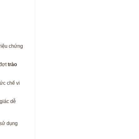
riệu chứng
 đợt
trào
 ức chế vi
 giác dễ
 sử dụng