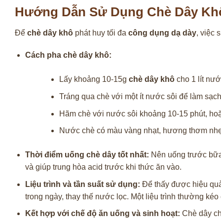
Hướng Dẫn Sử Dụng Chè Dây Kh
Để
chè dây khô
phát huy tối đa
công dụng dạ dày
, việc 
Cách pha chè dây khô:
Lấy khoảng 10-15g
chè dây khô
cho 1 lít nướ
Tráng qua chè với một ít nước sôi để làm sạch
Hãm chè với nước sôi khoảng 10-15 phút, hoặc
Nước chè có màu vàng nhạt, hương thơm nhẹ, 
Thời điểm uống chè dây tốt nhất:
Nên uống trước bữa 
và giúp trung hòa acid trước khi thức ăn vào.
Liệu trình và tần suất sử dụng:
Để thấy được hiệu quả
trong ngày, thay thế nước lọc. Một liệu trình thường kéo d
Kết hợp với chế độ ăn uống và sinh hoạt:
Chè dây chỉ