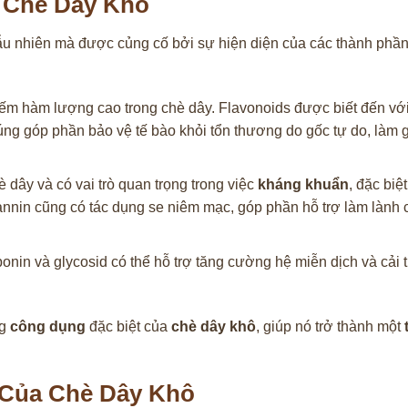
 Chè Dây Khô
gẫu nhiên mà được củng cố bởi sự hiện diện của các thành phầ
iếm hàm lượng cao trong chè dây. Flavonoids được biết đến vớ
ng góp phần bảo vệ tế bào khỏi tổn thương do gốc tự do, làm
 dây và có vai trò quan trọng trong việc
kháng khuẩn
, đặc biệ
annin cũng có tác dụng se niêm mạc, góp phần hỗ trợ làm lành c
nin và glycosid có thể hỗ trợ tăng cường hệ miễn dịch và cải 
ng
công dụng
đặc biệt của
chè dây khô
, giúp nó trở thành một
 Của Chè Dây Khô