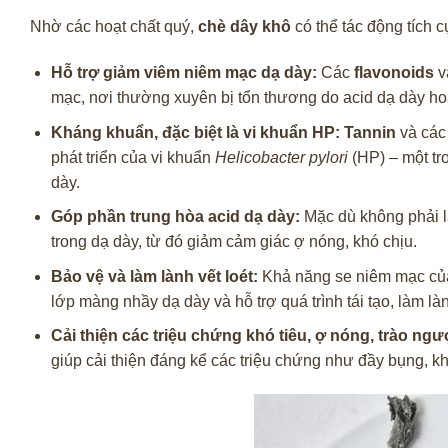
Nhờ các hoạt chất quý,
chè dây khô
có thể tác động tích 
Hỗ trợ giảm viêm niêm mạc dạ dày:
Các
flavonoids
v
mạc, nơi thường xuyên bị tổn thương do acid dạ dày ho
Kháng khuẩn, đặc biệt là vi khuẩn HP:
Tannin
và các
phát triển của vi khuẩn
Helicobacter pylori
(HP) – một t
dày.
Góp phần trung hòa acid dạ dày:
Mặc dù không phải là
trong dạ dày, từ đó giảm cảm giác ợ nóng, khó chịu.
Bảo vệ và làm lành vết loét:
Khả năng se niêm mạc c
lớp màng nhầy dạ dày và hỗ trợ quá trình tái tạo, làm làn
Cải thiện các triệu chứng khó tiêu, ợ nóng, trào ngư
giúp cải thiện đáng kể các triệu chứng như đầy bụng, kh