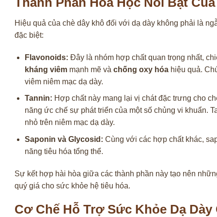
Thành Phần Hóa Học Nổi Bật Của
Hiệu quả của chè dây khô đối với dạ dày không phải là n
đặc biệt:
Flavonoids:
Đây là nhóm hợp chất quan trọng nhất, ch
kháng viêm
mạnh mẽ và
chống oxy hóa
hiệu quả. Chú
viêm niêm mạc dạ dày.
Tannin:
Hợp chất này mang lại vị chát đặc trưng cho chè
năng ức chế sự phát triển của một số chủng vi khuẩn. T
nhỏ trên niêm mạc dạ dày.
Saponin và Glycosid:
Cùng với các hợp chất khác, sapo
năng tiêu hóa tổng thể.
Sự kết hợp hài hòa giữa các thành phần này tạo nên nhữ
quý giá cho sức khỏe hệ tiêu hóa.
Cơ Chế Hỗ Trợ Sức Khỏe Dạ Dày