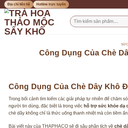
Bỏ
Địa chỉ liên hệ
Hotline trực tuyến
qua
nội
Tìm
kiếm:
dung
SỨC
Công Dụng Của Chè Dâ
Công Dụng Của Chè Dây Khô Đ
Trong bối cảnh tìm kiếm các giải pháp tự nhiên để chăm s
người tin dùng, đặc biệt là trong việc
hỗ trợ sức khỏe dạ 
chè dây không chỉ là thức uống thanh nhiệt mà còn tiềm ẩ
Bài viết này của THAPHACO sẽ đi sâu phân tích về
chè d