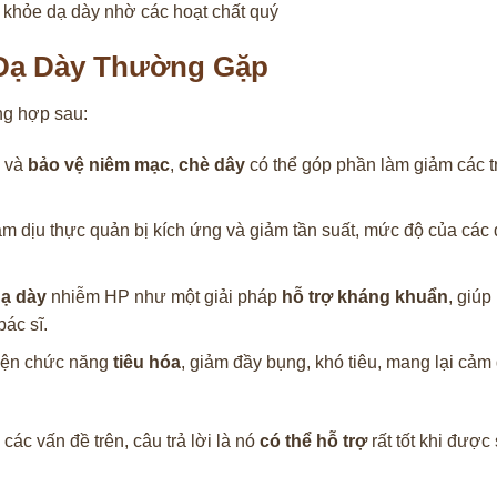
 khỏe dạ dày nhờ các hoạt chất quý
 Dạ Dày Thường Gặp
ng hợp sau:
và
bảo vệ niêm mạc
,
chè dây
có thể góp phần làm giảm các t
àm dịu thực quản bị kích ứng và giảm tần suất, mức độ của các
dạ dày
nhiễm HP như một giải pháp
hỗ trợ kháng khuẩn
, giúp
bác sĩ.
hiện chức năng
tiêu hóa
, giảm đầy bụng, khó tiêu, mang lại cảm
các vấn đề trên, câu trả lời là nó
có thể hỗ trợ
rất tốt khi được