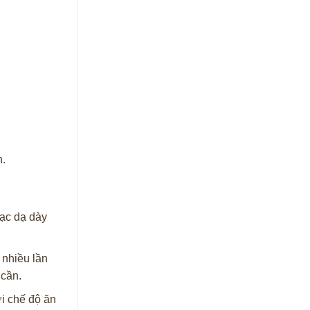
n.
mạc dạ dày
 nhiều lần
 cần.
ới chế độ ăn