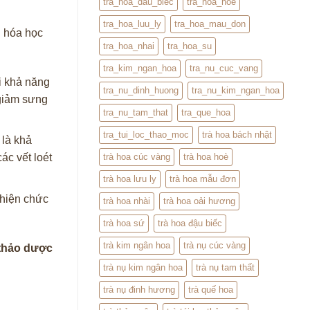
tra_hoa_dau_biec
tra_hoa_hoe
tra_hoa_luu_ly
tra_hoa_mau_don
n hóa học
tra_hoa_nhai
tra_hoa_su
tra_kim_ngan_hoa
tra_nu_cuc_vang
i khả năng
tra_nu_dinh_huong
tra_nu_kim_ngan_hoa
 giảm sưng
tra_nu_tam_that
tra_que_hoa
tra_tui_loc_thao_moc
trà hoa bách nhật
t là khả
trà hoa cúc vàng
trà hoa hoè
ác vết loét
trà hoa lưu ly
trà hoa mẫu đơn
thiện chức
trà hoa nhài
trà hoa oải hương
trà hoa sứ
trà hoa đậu biếc
trà kim ngân hoa
trà nụ cúc vàng
thảo dược
trà nụ kim ngân hoa
trà nụ tam thất
trà nụ đinh hương
trà quế hoa