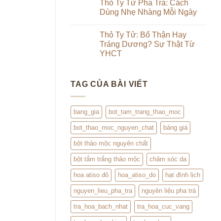
luận
Thỏ Ty Tử Pha Trà: Cách
Từ
&
ở
Trong
Dùng Nhẹ Nhàng Mỗi Ngày
Uống
Review
Ra
Thảo
Hạt
Ngoài:
Không
Mộc
Đình
Đắp
có
Lịch
Thỏ Ty Tử: Bổ Thận Hay
Đình
bình
Lịch
luận
Tráng Dương? Sự Thật Từ
Kết
ở
YHCT
Hợp
Thỏ
Trà
Ty
Không
Hoa
Tử
có
Pha
bình
Trà:
TAG CỦA BÀI VIẾT
luận
Cách
ở
Dùng
Thỏ
Nhẹ
Ty
Nhàng
Tử:
bang_gia
bot_tam_trang_thao_moc
Mỗi
Bổ
Ngày
Thận
bot_thao_moc_nguyen_chat
bảng giá
Hay
Tráng
Dương?
bột thảo mộc nguyên chất
Sự
Thật
bột tắm trắng thảo mộc
chăm sóc da
Từ
YHCT
hoa atiso đỏ
hoa_atiso_do
hạt đình lịch
nguyen_lieu_pha_tra
nguyên liệu pha trà
tra_hoa_bach_nhat
tra_hoa_cuc_vang