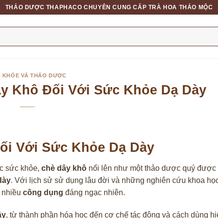
THẢO DƯỢC THAPHACO CHUYÊN CUNG CẤP TRÀ HOA THẢO MỘC
 KHỎE VÀ THẢO DƯỢC
y Khô Đối Với Sức Khỏe Dạ Dày
ối Với Sức Khỏe Dạ Dày
óc sức khỏe,
chè dây khô
nổi lên như một thảo dược quý được
dày
. Với lịch sử sử dụng lâu đời và những nghiên cứu khoa họ
n nhiều
công dụng
đáng ngạc nhiên.
ây
, từ thành phần hóa học đến cơ chế tác động và cách dùng hi