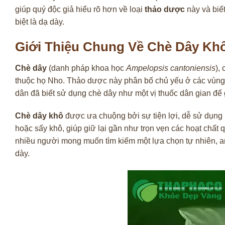
giúp quý độc giả hiểu rõ hơn về loại
thảo dược
này và biết
biệt là dạ dày.
Giới Thiệu Chung Về Chè Dây Kh
Chè dây
(danh pháp khoa học
Ampelopsis cantoniensis
),
thuộc họ Nho. Thảo dược này phân bố chủ yếu ở các vùng 
dân đã biết sử dụng chè dây như một vị thuốc dân gian để g
Chè dây khô
được ưa chuộng bởi sự tiện lợi, dễ sử dụng n
hoặc sấy khô, giúp giữ lại gần như trọn vẹn các hoạt chất 
nhiều người mong muốn tìm kiếm một lựa chọn tự nhiên, an
dày.