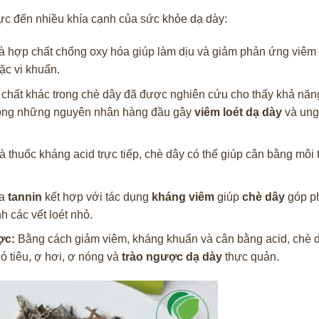
cực đến nhiều khía cạnh của sức khỏe dạ dày:
à hợp chất chống oxy hóa giúp làm dịu và giảm phản ứng viêm 
ặc vi khuẩn.
 chất khác trong chè dây đã được nghiên cứu cho thấy khả năn
rong những nguyên nhân hàng đầu gây
viêm loét dạ dày
và ung
 thuốc kháng acid trực tiếp, chè dây có thể giúp cân bằng môi 
ủa
tannin
kết hợp với tác dụng
kháng viêm
giúp
chè dây
góp p
h các vết loét nhỏ.
ợc:
Bằng cách giảm viêm, kháng khuẩn và cân bằng acid, chè d
ó tiêu, ợ hơi, ợ nóng và
trào ngược dạ dày
thực quản.