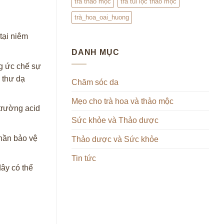
trà thảo mộc
trà túi lọc thảo mộc
trà_hoa_oai_huong
tại niêm
DANH MỤC
g ức chế sự
 thư dạ
Chăm sóc da
Mẹo cho trà hoa và thảo mộc
trường acid
Sức khỏe và Thảo dược
hần bảo vệ
Thảo dược và Sức khỏe
Tin tức
ây có thể