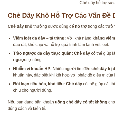
Chè dây hỗ trợ sức
Chè Dây Khô Hỗ Trợ Các Vấn Đề
Chè dây khô
thường được dùng để
hỗ trợ
trong các trườ
Viêm loét dạ dày – tá tràng:
Với khả năng
kháng viêm
đau rát, khó chịu và hỗ trợ quá trình làm lành vết loét.
Trào ngược dạ dày thực quản:
Chè dây
có thể giúp l
ngược
, ợ nóng.
Nhiễm vi khuẩn HP:
Nhiều người tìm đến
chè dây trị 
khuẩn này, đặc biệt khi kết hợp với phác đồ điều trị của 
Rối loạn tiêu hóa, khó tiêu:
Chè dây
có thể giúp cải t
chịu cho người dùng.
Nếu bạn đang băn khoăn
uống chè dây có tốt không
cho 
đúng cách và kiên trì.