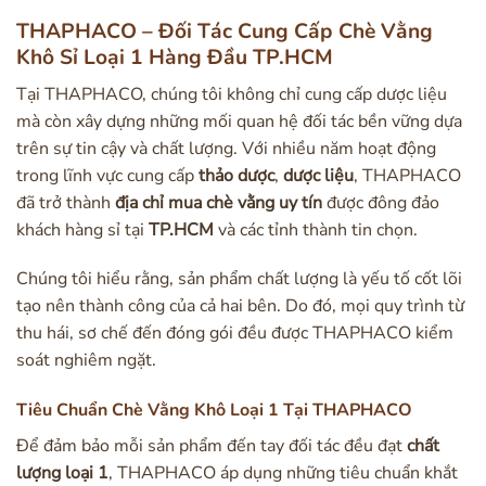
THAPHACO – Đối Tác Cung Cấp Chè Vằng
Khô Sỉ Loại 1 Hàng Đầu TP.HCM
Tại THAPHACO, chúng tôi không chỉ cung cấp dược liệu
mà còn xây dựng những mối quan hệ đối tác bền vững dựa
trên sự tin cậy và chất lượng. Với nhiều năm hoạt động
trong lĩnh vực cung cấp
thảo dược
,
dược liệu
, THAPHACO
đã trở thành
địa chỉ mua chè vằng uy tín
được đông đảo
khách hàng sỉ tại
TP.HCM
và các tỉnh thành tin chọn.
Chúng tôi hiểu rằng, sản phẩm chất lượng là yếu tố cốt lõi
tạo nên thành công của cả hai bên. Do đó, mọi quy trình từ
thu hái, sơ chế đến đóng gói đều được THAPHACO kiểm
soát nghiêm ngặt.
Tiêu Chuẩn Chè Vằng Khô Loại 1 Tại THAPHACO
Để đảm bảo mỗi sản phẩm đến tay đối tác đều đạt
chất
lượng loại 1
, THAPHACO áp dụng những tiêu chuẩn khắt