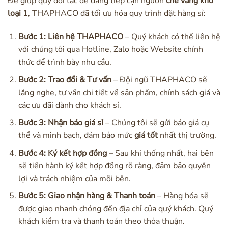
Để giúp quý đối tác dễ dàng tiếp cận nguồn
chè vằng khô
loại 1
, THAPHACO đã tối ưu hóa quy trình đặt hàng sỉ:
Bước 1: Liên hệ THAPHACO
– Quý khách có thể liên hệ
với chúng tôi qua Hotline, Zalo hoặc Website chính
thức để trình bày nhu cầu.
Bước 2: Trao đổi & Tư vấn
– Đội ngũ THAPHACO sẽ
lắng nghe, tư vấn chi tiết về sản phẩm, chính sách giá và
các ưu đãi dành cho khách sỉ.
Bước 3: Nhận báo giá sỉ
– Chúng tôi sẽ gửi báo giá cụ
thể và minh bạch, đảm bảo mức
giá tốt
nhất thị trường.
Bước 4: Ký kết hợp đồng
– Sau khi thống nhất, hai bên
sẽ tiến hành ký kết hợp đồng rõ ràng, đảm bảo quyền
lợi và trách nhiệm của mỗi bên.
Bước 5: Giao nhận hàng & Thanh toán
– Hàng hóa sẽ
được giao nhanh chóng đến địa chỉ của quý khách. Quý
khách kiểm tra và thanh toán theo thỏa thuận.