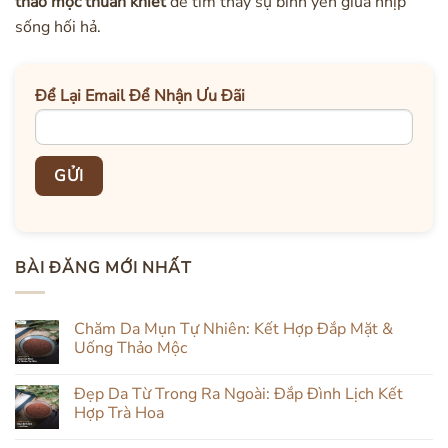
thảo mộc thuần khiết
để tìm thấy sự bình yên giữa nhịp
sống hối hả.
Để Lại Email Để Nhận Ưu Đãi
BÀI ĐĂNG MỚI NHẤT
Chăm Da Mụn Tự Nhiên: Kết Hợp Đắp Mặt &
Uống Thảo Mộc
Không
có
Đẹp Da Từ Trong Ra Ngoài: Đắp Đình Lịch Kết
bình
luận
Hợp Trà Hoa
ở
Chăm
Không
Da
có