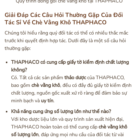
Quy trình đóng gói chè vằng khô tại THAPHACO
Giải Đáp Các Câu Hỏi Thường Gặp Của Đối
Tác Sỉ Về Chè Vằng Khô THAPHACO
Chúng tôi hiểu rằng quý đối tác có thể có nhiều thắc mắc
trước khi quyết định hợp tác. Dưới đây là một số câu hỏi
thường gặp:
THAPHACO có cung cấp giấy tờ kiểm định chất lượng
không?
Có. Tất cả các sản phẩm
thảo dược
của THAPHACO,
bao gồm
chè vằng khô
, đều có đầy đủ giấy tờ kiểm định
chất lượng, nguồn gốc xuất xứ rõ ràng để đảm bảo sự
minh bạch và
uy tín
.
Khả năng cung ứng số lượng lớn như thế nào?
Với kho dược liệu lớn và quy trình sản xuất hiện đại,
THAPHACO hoàn toàn có thể cung cấp
chè vằng khô
số lượng lớn
, đáp ứng mọi nhu cầu của đối tác từ vài