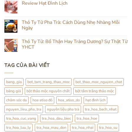
Review Hạt Đình Lịch
Mụn
bình
Tự
luận
Không
Nhiên:
ở
có
Kết
Đẹp
bình
Hợp
Da
luận
Thỏ Ty Tử Pha Trà: Cách Dùng Nhẹ Nhàng Mỗi
Đắp
Từ
ở
Mặt
Trong
Ngày
Review
&
Ra
Hạt
Uống
Ngoài:
Không
Đình
Thảo
Đắp
có
Lịch
Thỏ Ty Tử: Bổ Thận Hay Tráng Dương? Sự Thật Từ
Mộc
Đình
bình
Lịch
luận
YHCT
Kết
ở
Hợp
Thỏ
Không
Trà
Ty
có
Hoa
Tử
bình
TAG CỦA BÀI VIẾT
Pha
luận
Trà:
ở
Cách
Thỏ
Dùng
Ty
Nhẹ
Tử:
bang_gia
bot_tam_trang_thao_moc
bot_thao_moc_nguyen_chat
Nhàng
Bổ
Mỗi
Thận
bảng giá
bột thảo mộc nguyên chất
bột tắm trắng thảo mộc
Ngày
Hay
Tráng
Dương?
chăm sóc da
hoa atiso đỏ
hoa_atiso_do
hạt đình lịch
Sự
Thật
nguyen_lieu_pha_tra
nguyên liệu pha trà
tra_hoa_bach_nhat
Từ
YHCT
tra_hoa_cuc_vang
tra_hoa_dau_biec
tra_hoa_hoe
tra_hoa_luu_ly
tra_hoa_mau_don
tra_hoa_nhai
tra_hoa_su