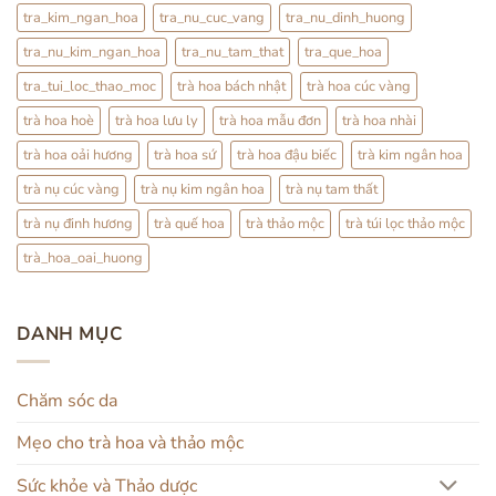
tra_kim_ngan_hoa
tra_nu_cuc_vang
tra_nu_dinh_huong
tra_nu_kim_ngan_hoa
tra_nu_tam_that
tra_que_hoa
tra_tui_loc_thao_moc
trà hoa bách nhật
trà hoa cúc vàng
trà hoa hoè
trà hoa lưu ly
trà hoa mẫu đơn
trà hoa nhài
trà hoa oải hương
trà hoa sứ
trà hoa đậu biếc
trà kim ngân hoa
trà nụ cúc vàng
trà nụ kim ngân hoa
trà nụ tam thất
trà nụ đinh hương
trà quế hoa
trà thảo mộc
trà túi lọc thảo mộc
trà_hoa_oai_huong
DANH MỤC
Chăm sóc da
Mẹo cho trà hoa và thảo mộc
Sức khỏe và Thảo dược