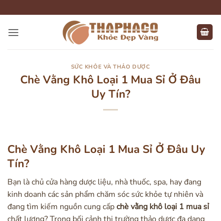
Bỏ
qua
nội
dung
SỨC KHỎE VÀ THẢO DƯỢC
Chè Vằng Khô Loại 1 Mua Sỉ Ở Đâu
Uy Tín?
Chè Vằng Khô Loại 1 Mua Sỉ Ở Đâu Uy
Tín?
Bạn là chủ cửa hàng dược liệu, nhà thuốc, spa, hay đang
kinh doanh các sản phẩm chăm sóc sức khỏe tự nhiên và
đang tìm kiếm nguồn cung cấp
chè vằng khô loại 1 mua sỉ
chất lượng? Trong bối cảnh thị trường thảo dược đa dạng