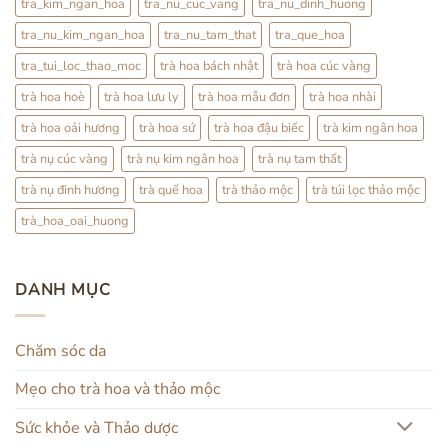
tra_kim_ngan_hoa
tra_nu_cuc_vang
tra_nu_dinh_huong
tra_nu_kim_ngan_hoa
tra_nu_tam_that
tra_que_hoa
tra_tui_loc_thao_moc
trà hoa bách nhật
trà hoa cúc vàng
trà hoa hoè
trà hoa lưu ly
trà hoa mẫu đơn
trà hoa nhài
trà hoa oải hương
trà hoa sứ
trà hoa đậu biếc
trà kim ngân hoa
trà nụ cúc vàng
trà nụ kim ngân hoa
trà nụ tam thất
trà nụ đinh hương
trà quế hoa
trà thảo mộc
trà túi lọc thảo mộc
trà_hoa_oai_huong
DANH MỤC
Chăm sóc da
Mẹo cho trà hoa và thảo mộc
Sức khỏe và Thảo dược