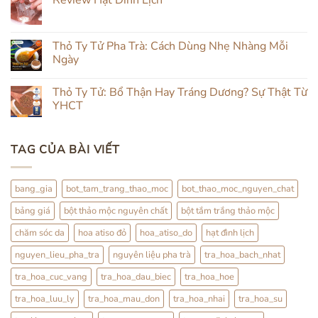
Mụn
bình
Tự
luận
Không
Nhiên:
ở
có
Kết
Đẹp
bình
Hợp
Da
luận
Thỏ Ty Tử Pha Trà: Cách Dùng Nhẹ Nhàng Mỗi
Đắp
Từ
ở
Mặt
Trong
Ngày
Review
&
Ra
Hạt
Uống
Ngoài:
Không
Đình
Thảo
Đắp
có
Lịch
Thỏ Ty Tử: Bổ Thận Hay Tráng Dương? Sự Thật Từ
Mộc
Đình
bình
Lịch
luận
YHCT
Kết
ở
Hợp
Thỏ
Không
Trà
Ty
có
Hoa
Tử
bình
TAG CỦA BÀI VIẾT
Pha
luận
Trà:
ở
Cách
Thỏ
Dùng
Ty
Nhẹ
Tử:
bang_gia
bot_tam_trang_thao_moc
bot_thao_moc_nguyen_chat
Nhàng
Bổ
Mỗi
Thận
bảng giá
bột thảo mộc nguyên chất
bột tắm trắng thảo mộc
Ngày
Hay
Tráng
Dương?
chăm sóc da
hoa atiso đỏ
hoa_atiso_do
hạt đình lịch
Sự
Thật
nguyen_lieu_pha_tra
nguyên liệu pha trà
tra_hoa_bach_nhat
Từ
YHCT
tra_hoa_cuc_vang
tra_hoa_dau_biec
tra_hoa_hoe
tra_hoa_luu_ly
tra_hoa_mau_don
tra_hoa_nhai
tra_hoa_su