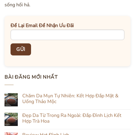
sống hối hả.
Để Lại Email Để Nhận Ưu Đãi
BÀI ĐĂNG MỚI NHẤT
Chăm Da Mụn Tự Nhiên: Kết Hợp Đắp Mặt &
Uống Thảo Mộc
Không
có
Đẹp Da Từ Trong Ra Ngoài: Đắp Đình Lịch Kết
bình
luận
Hợp Trà Hoa
ở
Chăm
Không
Da
có
Review Hạt Đình Lịch