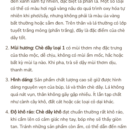
đến xanh xám tự nhiên, đặc biệt là phần lá. Một số loại
có thể có màu hơi ngả vàng nâu do quá trình oxy hóa tự
nhiên khi phơi/sấy, nhưng không phải là màu úa vàng
bất thường hoặc sẫm đen. Trên thân và lá thường có lớp
tuyết trắng mỏng (phấn trắng), đây là đặc điểm của chè
dây tốt.
Mùi hương:
Chè dây loại 1
có mùi thơm nhẹ đặc trưng
của thảo mộc, dễ chịu, không có mùi ẩm mốc, hắc hoặc
bất kỳ mùi lạ nào. Khi pha, trà sẽ dậy mùi thơm dịu,
thanh mát.
Hình dáng:
Sản phẩm chất lượng cao sẽ giữ được hình
dáng nguyên vẹn của búp, lá và thân chè dây. Lá không
quá nát vụn, thân không gãy gập nhiều. Ít lẫn tạp chất
như cành cây khô, đất cát hoặc các loại cỏ dại khác.
Độ khô ráo:
Chè dây khô
đạt chuẩn thường rất khô ráo,
khi cầm lên có cảm giác nhẹ tay, bóp nhẹ sẽ thấy giòn
tan. Tránh những sản phẩm còn ẩm, có thể dẫn đến nấm