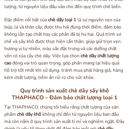
lượng, từ nguyên liệu đầu vào cho đến quy trình chế biến.
Đặc điểm nổi bật của
chè dây loại 1
là sự nguyên vẹn của
búp, lá và thân cây, được thu hái đúng thời điểm, đảm bảo
không lẫn tạp chất hay các phần đã bị hư hại. Quá trình sơ
chế và sấy khô được thực hiện cẩn thận, giúp giữ trọn vẹn
hương vị tự nhiên, màu sắc đặc trưng và các dưỡng chất
vốn có của cây chè dây. Việc lựa chọn
chè dây chất lượng
cao
đóng vai trò quan trọng, góp phần mang lại hiệu quả
hỗ trợ tốt nhất khi sử dụng, tránh mua phải hàng giả, hàng
kém chất lượng, tiềm ẩn rủi ro cho sức khỏe.
Quy trình sản xuất chè dây sấy khô
THAPHACO – Đảm bảo chất lượng loại 1
Tại THAPHACO, chúng tôi hiểu rằng chất lượng của sản
phẩm
chè dây khô
không chỉ đến từ nguyên liệu ban đầu
mà còn nằm ở quy trình sản xuất tỉ mỉ và nghiêm ngặt. Đây
chính là yếu tố then chốt để đảm bảo mỗi gói
chè dây