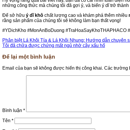
Hy vọng rằng qua bài viết này, bạn đã có cái nhìn toàn diện h
những công thức mà chúng tôi đã gợi ý, và biến ý dĩ trở thàn
Để sở hữu
ý dĩ khô
chất lượng cao và khám phá thêm nhiều
rằng sản phẩm của chúng tôi sẽ không làm bạn thất vọng!
#YDichKho #MonAnBoDuong #TraHoaSayKhoTHAPHACO #
Phân biệt Lá Khôi Tía & Lá Khôi Nhung: Hướng dẫn chuyên 
Tôi đã chữa được chứng mất ngủ nhờ cây xấu hổ
Để lại một bình luận
Email của bạn sẽ không được hiển thị công khai.
Các trường 
Bình luận
*
Tên
*