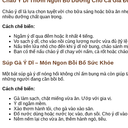
Cháo Ý Dĩ Thơm Ngon Bổ Dưỡng Cho Cả Gia Đ
Cháo ý dĩ là lựa chọn tuyệt vời cho bữa sáng hoặc bữa ăn nhẹ
nhiều dưỡng chất quan trọng.
Cách chế biến:
Ngâm ý dĩ qua đêm hoặc ít nhất 4 tiếng.
Vo sạch ý dĩ, cho vào nồi cùng lượng nước vừa đủ (tỷ lệ 
Nấu trên lửa nhỏ cho đến khi ý dĩ nở bung, cháo sánh m
Bạn có thể nấu cháo ý dĩ chay với nấm, cà rốt hoặc chá
Súp Gà Ý Dĩ – Món Ngon Bồi Bổ Sức Khỏe
Một bát súp gà ý dĩ nóng hổi không chỉ ấm bụng mà còn giúp
những người đang cần bồi bổ.
Cách chế biến:
Gà làm sạch, chặt miếng vừa ăn. Ướp với gia vị.
Ý dĩ ngâm mềm.
Xào thơm hành tỏi, cho gà vào xào săn.
Đổ nước dùng hoặc nước lọc vào, đun sôi. Cho ý dĩ vào 
Nêm nếm lại cho vừa ăn, thêm hành ngò, tiêu.