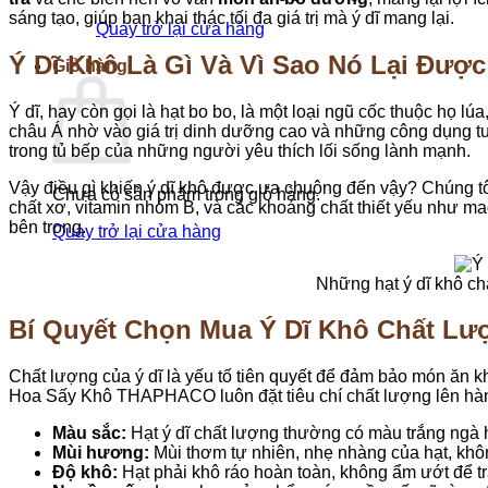
sáng tạo, giúp bạn khai thác tối đa giá trị mà ý dĩ mang lại.
Quay trở lại cửa hàng
Ý Dĩ Khô Là Gì Và Vì Sao Nó Lại Đư
Giỏ hàng
Ý dĩ, hay còn gọi là hạt bo bo, là một loại ngũ cốc thuộc họ 
châu Á nhờ vào giá trị dinh dưỡng cao và những công dụng tuyệ
trong tủ bếp của những người yêu thích lối sống lành mạnh.
Vậy điều gì khiến ý dĩ khô được ưa chuộng đến vậy? Chúng t
Chưa có sản phẩm trong giỏ hàng.
chất xơ, vitamin nhóm B, và các khoáng chất thiết yếu như magie
bên trong.
Quay trở lại cửa hàng
Những hạt ý dĩ khô c
Bí Quyết Chọn Mua Ý Dĩ Khô Chất Lư
Chất lượng của ý dĩ là yếu tố tiên quyết để đảm bảo món ăn 
Hoa Sấy Khô THAPHACO luôn đặt tiêu chí chất lượng lên hàng
Màu sắc:
Hạt ý dĩ chất lượng thường có màu trắng ngà 
Mùi hương:
Mùi thơm tự nhiên, nhẹ nhàng của hạt, khô
Độ khô:
Hạt phải khô ráo hoàn toàn, không ẩm ướt để tr