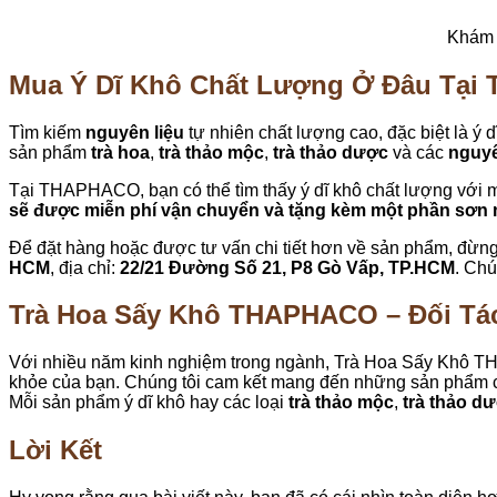
Khám p
Mua Ý Dĩ Khô Chất Lượng Ở Đâu Tại
Tìm kiếm
nguyên liệu
tự nhiên chất lượng cao, đặc biệt là ý d
sản phẩm
trà hoa
,
trà thảo mộc
,
trà thảo dược
và các
nguyê
Tại THAPHACO, bạn có thể tìm thấy ý dĩ khô chất lượng với 
sẽ được miễn phí vận chuyển và tặng kèm một phần sơn 
Để đặt hàng hoặc được tư vấn chi tiết hơn về sản phẩm, đừng 
HCM
, địa chỉ:
22/21 Đường Số 21, P8 Gò Vấp, TP.HCM
. Chú
Trà Hoa Sấy Khô THAPHACO – Đối Tá
Với nhiều năm kinh nghiệm trong ngành, Trà Hoa Sấy Khô 
khỏe của bạn. Chúng tôi cam kết mang đến những sản phẩm ch
Mỗi sản phẩm ý dĩ khô hay các loại
trà thảo mộc
,
trà thảo d
Lời Kết