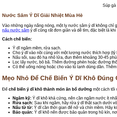
Súp gà 
Nước Sâm Ý Dĩ Giải Nhiệt Mùa Hè
Vào những ngày nắng nóng, một ly nước sâm ý dĩ không chỉ giúp
nấu nước sâm
ý dĩ cũng rất đơn giản và dễ tìm, đặc biệt là 
Cách chế biến:
Ý dĩ ngâm mềm, rửa sạch.
Cho ý dĩ vào nồi cùng với một lượng nước thích hợp (tỷ l
Nấu sôi, sau đó hạ nhỏ lửa, đun thêm khoảng 30-45 phú
Lọc lấy nước, bỏ bã. Thêm đường phèn hoặc đường thốt
Có thể uống nóng hoặc cho vào tủ lạnh dùng dần. Thêm 
Mẹo Nhỏ Để Chế Biến Ý Dĩ Khô Đúng
Để
chế biến ý dĩ khô thành món ăn bổ dưỡng
một cách tối 
Ngâm kỹ:
Ý dĩ khô khá cứng, nên cần ngâm nước ít nhất
Rửa sạch:
Sau khi ngâm, hãy rửa ý dĩ thật sạch dưới vò
Nấu từ từ:
Ý dĩ cần thời gian để nở và chín mềm. Hãy ki
Bảo quản:
Ý dĩ khô nên được bảo quản trong hũ kín, nơi