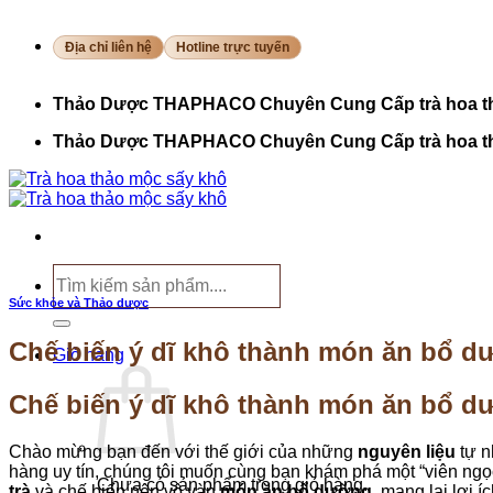
Bỏ
qua
Địa chỉ liên hệ
Hotline trực tuyến
nội
dung
Thảo Dược THAPHACO Chuyên Cung Cấp trà hoa t
Thảo Dược THAPHACO Chuyên Cung Cấp trà hoa t
Tìm
kiếm:
Sức khỏe và Thảo dược
Chế biến ý dĩ khô thành món ăn bổ
Giỏ hàng
Chế biến ý dĩ khô thành món ăn bổ 
Chào mừng bạn đến với thế giới của những
nguyên liệu
tự n
hàng uy tín, chúng tôi muốn cùng bạn khám phá một “viên ngọ
Chưa có sản phẩm trong giỏ hàng.
trà
và chế biến nên vô vàn
món ăn bổ dưỡng
, mang lại lợi 