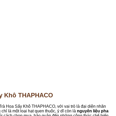
 Sấy Khô THAPHACO
 Trà Hoa Sấy Khô THAPHACO, với vai trò là đại diện nhãn
 chỉ là một loại hạt quen thuộc, ý dĩ còn là
nguyên liệu pha
Z, từ cách chọn mua, bảo quản đến những công thức chế biến