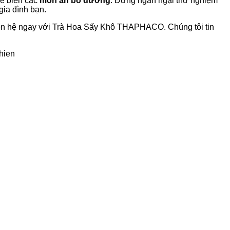
hế biến các
món ăn bổ dưỡng
. Đừng ngần ngại thử nghiệm
gia đình bạn.
iên hệ ngay với Trà Hoa Sấy Khô THAPHACO. Chúng tôi tin
hien