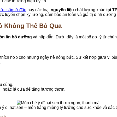
ừ các thương hiệu uy tín.
nước sâm ở đâu
hay các loại
nguyên liệu
chất lượng khác
tại T
uyển chọn kỹ lưỡng, đảm bảo an toàn và giá trị dinh dưỡng 
ô Không Thể Bỏ Qua
ón ăn bổ dưỡng
và hấp dẫn. Dưới đây là một số gợi ý từ chúng
 thích hợp cho những ngày hè nóng bức. Sự kết hợp giữa vị bùi
.
u cùng.
i hoặc lá dứa để tăng hương thơm.
 ý dĩ hạt sen – món tráng miệng lý tưởng cho sức khỏe và sắc 