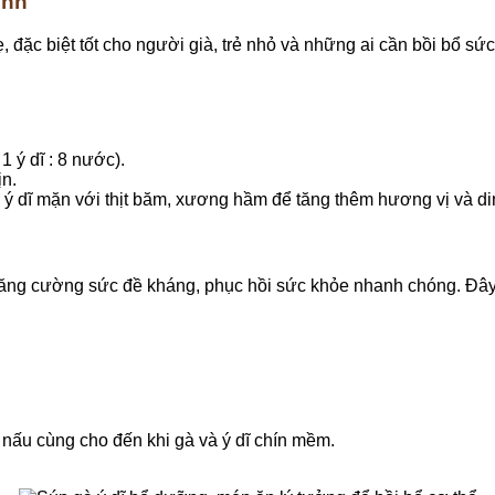
ình
, đặc biệt tốt cho người già, trẻ nhỏ và những ai cần bồi bổ s
1 ý dĩ : 8 nước).
ịn.
o ý dĩ mặn với thịt băm, xương hầm để tăng thêm hương vị và d
 tăng cường sức đề kháng, phục hồi sức khỏe nhanh chóng. Đâ
nấu cùng cho đến khi gà và ý dĩ chín mềm.