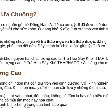
ợc Ưa Chuộng?
lúa, có nguồn gốc từ Đông Nam Á. Từ xa xưa, ý dĩ đã được sử dụ
t vời cho sức khỏe. Ở dạng khô, ý dĩ giữ được trọn vẹn tinh tú
ôi, những chuyên gia về
trà thảo mộc
và
trà thảo dược
, đã ng
, phốt pho dồi dào. Đây chính là “chìa khóa” giúp ý dĩ hỗ trợ ti
hất lượng cao từ Trà Hoa Sấy Khô THAPHACO, sẵn sàng cho mọ
ợng Cao
không chỉ ngon mà còn giữ trọn vẹn dinh dưỡng. Với kinh nghiệ
 đầu. Khi chọn mua ý dĩ khô, bạn cần lưu ý những điểm sau:
hoặc hơi vàng nhạt, đều màu, không có đốm lạ hay dấu hiệu mố
ng có mùi ẩm mốc hay hóa chất.
ánh bị hư hỏng trong quá trình bảo quản.