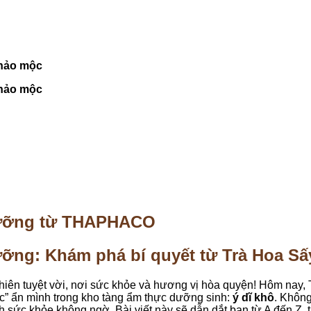
hảo mộc
hảo mộc
 dưỡng từ THAPHACO
dưỡng: Khám phá bí quyết từ Trà Hoa
hiên tuyệt vời, nơi sức khỏe và hương vị hòa quyện! Hôm nay,
c” ẩn mình trong kho tàng ẩm thực dưỡng sinh:
ý dĩ khô
. Không
ích sức khỏe không ngờ. Bài viết này sẽ dẫn dắt bạn từ A đến 