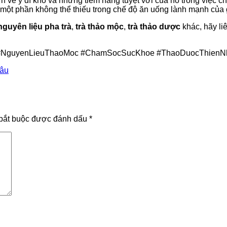
ơn về ý dĩ khô và những tiềm năng tuyệt vời của nó trong việc c
h một phần không thể thiếu trong chế độ ăn uống lành mạnh của 
nguyên liệu pha trà
,
trà thảo mộc
,
trà thảo dược
khác, hãy l
NguyenLieuThaoMoc #ChamSocSucKhoe #ThaoDuocThienN
sâu
bắt buộc được đánh dấu
*