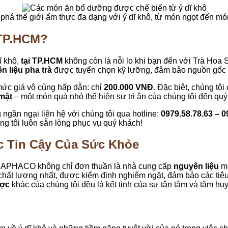
há thế giới ẩm thực đa dạng với ý dĩ khô, từ món ngọt đến m
 TP.HCM?
ĩ khô,
tại TP.HCM
không còn là nỗi lo khi bạn đến với Trà Ho
n liệu pha trà
được tuyển chọn kỹ lưỡng, đảm bảo nguồn gốc xu
mức giá vô cùng hấp dẫn: chỉ
200.000 VNĐ
. Đặc biệt, chúng tô
mật
– một món quà nhỏ thể hiện sự tri ân của chúng tôi đến qu
ngần ngại liên hệ với chúng tôi qua hotline:
0979.58.78.63 – 0
ng tôi luôn sẵn lòng phục vụ quý khách!
c Tin Cậy Của Sức Khỏe
THAPHACO không chỉ đơn thuần là nhà cung cấp
nguyên liệu
mà
ất lượng nhất, được kiểm định nghiêm ngặt, đảm bảo các tiêu
ược
khác của chúng tôi đều là kết tinh của sự tận tâm và tâm huy