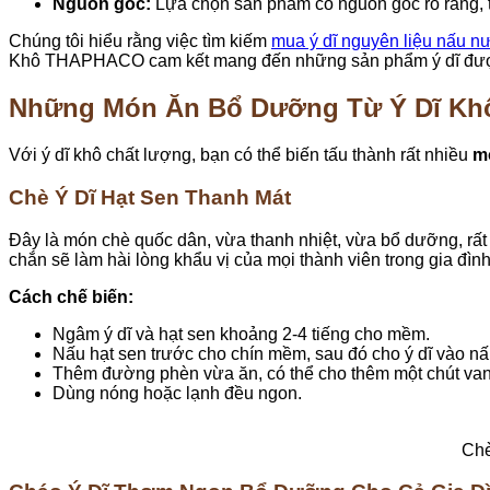
Nguồn gốc:
Lựa chọn sản phẩm có nguồn gốc rõ ràng, t
Chúng tôi hiểu rằng việc tìm kiếm
mua ý dĩ nguyên liệu nấu 
Khô THAPHACO cam kết mang đến những sản phẩm ý dĩ được t
Những Món Ăn Bổ Dưỡng Từ Ý Dĩ Kh
Với ý dĩ khô chất lượng, bạn có thể biến tấu thành rất nhiều
m
Chè Ý Dĩ Hạt Sen Thanh Mát
Đây là món chè quốc dân, vừa thanh nhiệt, vừa bổ dưỡng, rất
chắn sẽ làm hài lòng khẩu vị của mọi thành viên trong gia đình
Cách chế biến:
Ngâm ý dĩ và hạt sen khoảng 2-4 tiếng cho mềm.
Nấu hạt sen trước cho chín mềm, sau đó cho ý dĩ vào nấ
Thêm đường phèn vừa ăn, có thể cho thêm một chút van
Dùng nóng hoặc lạnh đều ngon.
Chè