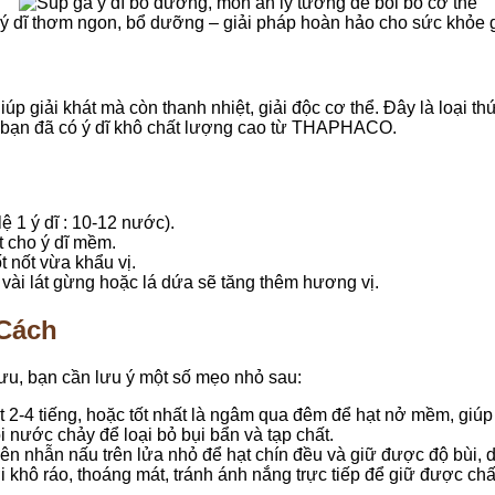
ý dĩ thơm ngon, bổ dưỡng – giải pháp hoàn hảo cho sức khỏe g
 giải khát mà còn thanh nhiệt, giải độc cơ thể. Đây là loại thứ
khi bạn đã có ý dĩ khô chất lượng cao từ THAPHACO.
ệ 1 ý dĩ : 10-12 nước).
t cho ý dĩ mềm.
 nốt vừa khẩu vị.
vài lát gừng hoặc lá dứa sẽ tăng thêm hương vị.
 Cách
ưu, bạn cần lưu ý một số mẹo nhỏ sau:
 2-4 tiếng, hoặc tốt nhất là ngâm qua đêm để hạt nở mềm, giú
i nước chảy để loại bỏ bụi bẩn và tạp chất.
ên nhẫn nấu trên lửa nhỏ để hạt chín đều và giữ được độ bùi, 
 khô ráo, thoáng mát, tránh ánh nắng trực tiếp để giữ được chất