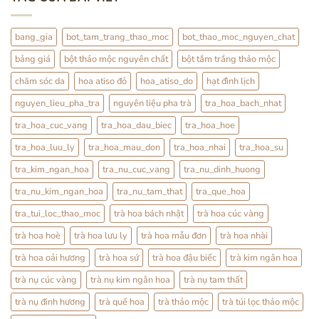
Trà:
ở
Cách
Thỏ
Dùng
Ty
Nhẹ
Tử:
bang_gia
bot_tam_trang_thao_moc
bot_thao_moc_nguyen_chat
Nhàng
Bổ
Mỗi
Thận
bảng giá
bột thảo mộc nguyên chất
bột tắm trắng thảo mộc
Ngày
Hay
Tráng
Dương?
chăm sóc da
hoa atiso đỏ
hoa_atiso_do
hạt đình lịch
Sự
Thật
nguyen_lieu_pha_tra
nguyên liệu pha trà
tra_hoa_bach_nhat
Từ
YHCT
tra_hoa_cuc_vang
tra_hoa_dau_biec
tra_hoa_hoe
tra_hoa_luu_ly
tra_hoa_mau_don
tra_hoa_nhai
tra_hoa_su
tra_kim_ngan_hoa
tra_nu_cuc_vang
tra_nu_dinh_huong
tra_nu_kim_ngan_hoa
tra_nu_tam_that
tra_que_hoa
tra_tui_loc_thao_moc
trà hoa bách nhật
trà hoa cúc vàng
trà hoa hoè
trà hoa lưu ly
trà hoa mẫu đơn
trà hoa nhài
trà hoa oải hương
trà hoa sứ
trà hoa đậu biếc
trà kim ngân hoa
trà nụ cúc vàng
trà nụ kim ngân hoa
trà nụ tam thất
trà nụ đinh hương
trà quế hoa
trà thảo mộc
trà túi lọc thảo mộc