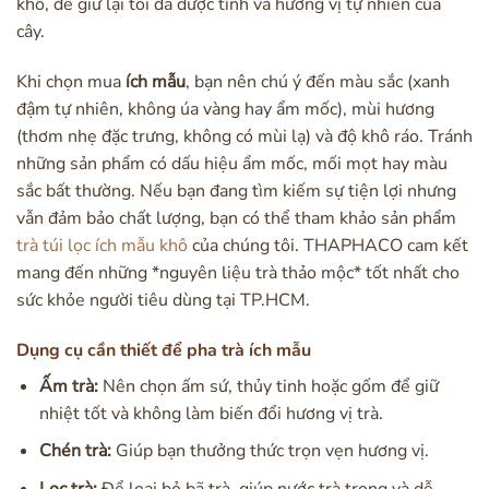
khô, để giữ lại tối đa dược tính và hương vị tự nhiên của
cây.
Khi chọn mua
ích mẫu
, bạn nên chú ý đến màu sắc (xanh
đậm tự nhiên, không úa vàng hay ẩm mốc), mùi hương
(thơm nhẹ đặc trưng, không có mùi lạ) và độ khô ráo. Tránh
những sản phẩm có dấu hiệu ẩm mốc, mối mọt hay màu
sắc bất thường. Nếu bạn đang tìm kiếm sự tiện lợi nhưng
vẫn đảm bảo chất lượng, bạn có thể tham khảo sản phẩm
trà túi lọc ích mẫu khô
của chúng tôi. THAPHACO cam kết
mang đến những *nguyên liệu trà thảo mộc* tốt nhất cho
sức khỏe người tiêu dùng tại TP.HCM.
Dụng cụ cần thiết để pha trà ích mẫu
Ấm trà:
Nên chọn ấm sứ, thủy tinh hoặc gốm để giữ
nhiệt tốt và không làm biến đổi hương vị trà.
Chén trà:
Giúp bạn thưởng thức trọn vẹn hương vị.
Lọc trà:
Để loại bỏ bã trà, giúp nước trà trong và dễ