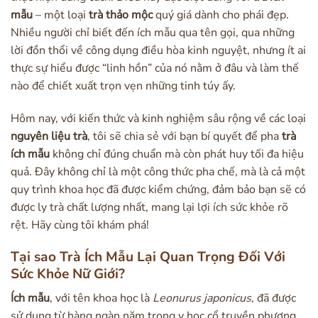
mẫu
– một loại
trà thảo mộc
quý giá dành cho phái đẹp.
Nhiều người chỉ biết đến ích mẫu qua tên gọi, qua những
lời đồn thổi về công dụng điều hòa kinh nguyệt, nhưng ít ai
thực sự hiểu được “linh hồn” của nó nằm ở đâu và làm thế
nào để chiết xuất trọn vẹn những tinh túy ấy.
Hôm nay, với kiến thức và kinh nghiệm sâu rộng về các loại
nguyên liệu trà
, tôi sẽ chia sẻ với bạn bí quyết để pha
trà
ích mẫu
không chỉ đúng chuẩn mà còn phát huy tối đa hiệu
quả. Đây không chỉ là một công thức pha chế, mà là cả một
quy trình khoa học đã được kiểm chứng, đảm bảo bạn sẽ có
được ly trà chất lượng nhất, mang lại lợi ích sức khỏe rõ
rệt. Hãy cùng tôi khám phá!
Tại sao Trà Ích Mẫu Lại Quan Trọng Đối Với
Sức Khỏe Nữ Giới?
Ích mẫu
, với tên khoa học là
Leonurus japonicus
, đã được
sử dụng từ hàng ngàn năm trong y học cổ truyền phương