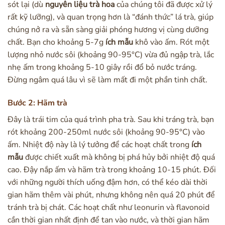
sót lại (dù
nguyên liệu trà hoa
của chúng tôi đã được xử lý
rất kỹ lưỡng), và quan trọng hơn là “đánh thức” lá trà, giúp
chúng nở ra và sẵn sàng giải phóng hương vị cùng dưỡng
chất. Bạn cho khoảng 5-7g
ích mẫu
khô vào ấm. Rót một
lượng nhỏ nước sôi (khoảng 90-95°C) vừa đủ ngập trà, lắc
nhẹ ấm trong khoảng 5-10 giây rồi đổ bỏ nước tráng.
Đừng ngâm quá lâu vì sẽ làm mất đi một phần tinh chất.
Bước 2: Hãm trà
Đây là trái tim của quá trình pha trà. Sau khi tráng trà, bạn
rót khoảng 200-250ml nước sôi (khoảng 90-95°C) vào
ấm. Nhiệt độ này là lý tưởng để các hoạt chất trong
ích
mẫu
được chiết xuất mà không bị phá hủy bởi nhiệt độ quá
cao. Đậy nắp ấm và hãm trà trong khoảng 10-15 phút. Đối
với những người thích uống đậm hơn, có thể kéo dài thời
gian hãm thêm vài phút, nhưng không nên quá 20 phút để
tránh trà bị chát. Các hoạt chất như leonurin và flavonoid
cần thời gian nhất định để tan vào nước, và thời gian hãm