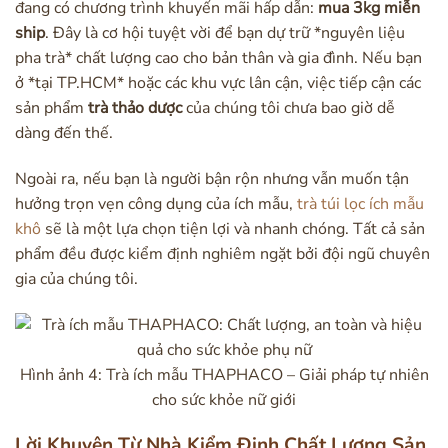
đang có chương trình khuyến mãi hấp dẫn:
mua 3kg miễn
ship
. Đây là cơ hội tuyệt vời để bạn dự trữ *nguyên liệu
pha trà* chất lượng cao cho bản thân và gia đình. Nếu bạn
ở *tại TP.HCM* hoặc các khu vực lân cận, việc tiếp cận các
sản phẩm
trà thảo dược
của chúng tôi chưa bao giờ dễ
dàng đến thế.
Ngoài ra, nếu bạn là người bận rộn nhưng vẫn muốn tận
hưởng trọn vẹn công dụng của ích mẫu,
trà túi lọc ích mẫu
khô
sẽ là một lựa chọn tiện lợi và nhanh chóng. Tất cả sản
phẩm đều được kiểm định nghiêm ngặt bởi đội ngũ chuyên
gia của chúng tôi.
Hình ảnh 4: Trà ích mẫu THAPHACO – Giải pháp tự nhiên
cho sức khỏe nữ giới
Lời Khuyên Từ Nhà Kiểm Định Chất Lượng Sản