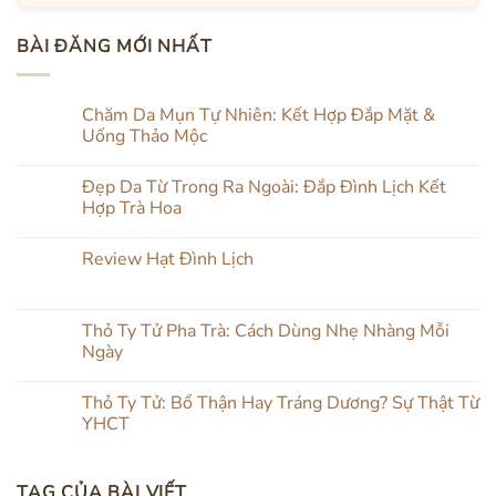
BÀI ĐĂNG MỚI NHẤT
Chăm Da Mụn Tự Nhiên: Kết Hợp Đắp Mặt &
Uống Thảo Mộc
Không
có
Đẹp Da Từ Trong Ra Ngoài: Đắp Đình Lịch Kết
bình
luận
Hợp Trà Hoa
ở
Chăm
Không
Da
có
Review Hạt Đình Lịch
Mụn
bình
Tự
luận
Không
Nhiên:
ở
có
Kết
Đẹp
bình
Hợp
Da
luận
Thỏ Ty Tử Pha Trà: Cách Dùng Nhẹ Nhàng Mỗi
Đắp
Từ
ở
Mặt
Trong
Ngày
Review
&
Ra
Hạt
Uống
Ngoài:
Không
Đình
Thảo
Đắp
có
Lịch
Thỏ Ty Tử: Bổ Thận Hay Tráng Dương? Sự Thật Từ
Mộc
Đình
bình
Lịch
luận
YHCT
Kết
ở
Hợp
Thỏ
Không
Trà
Ty
có
Hoa
Tử
bình
TAG CỦA BÀI VIẾT
Pha
luận