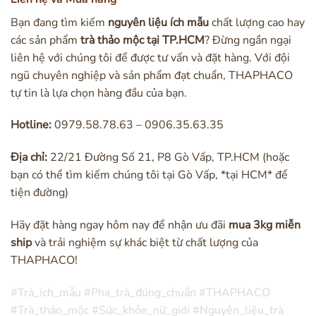
Bạn đang tìm kiếm
nguyên liệu ích mẫu
chất lượng cao hay
các sản phẩm
trà thảo mộc tại TP.HCM
? Đừng ngần ngại
liên hệ với chúng tôi để được tư vấn và đặt hàng. Với đội
ngũ chuyên nghiệp và sản phẩm đạt chuẩn, THAPHACO
tự tin là lựa chọn hàng đầu của bạn.
Hotline:
0979.58.78.63 – 0906.35.63.35
Địa chỉ:
22/21 Đường Số 21, P8 Gò Vấp, TP.HCM (hoặc
bạn có thể tìm kiếm chúng tôi tại Gò Vấp, *tại HCM* để
tiện đường)
Hãy đặt hàng ngay hôm nay để nhận ưu đãi
mua 3kg miễn
ship
và trải nghiệm sự khác biệt từ chất lượng của
THAPHACO!
#Trà_ích_mẫu #Pha_trà_đúng_chuẩn #THAPHACO
#Trà_thảo_mộc #Sức_khỏe_nữ_giới #Nguyên_liệu_trà