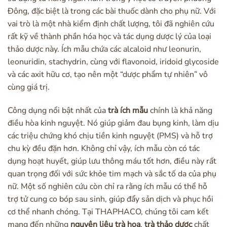
Đông, đặc biệt là trong các bài thuốc dành cho phụ nữ. Với
vai trò là một nhà kiểm định chất lượng, tôi đã nghiên cứu
rất kỹ về thành phần hóa học và tác dụng dược lý của loại
thảo dược này. Ích mẫu chứa các alcaloid như leonurin,
leonuridin, stachydrin, cùng với flavonoid, iridoid glycoside
và các axit hữu cơ, tạo nên một “dược phẩm tự nhiên” vô
cùng giá trị.
Công dụng nổi bật nhất của
trà ích mẫu
chính là khả năng
điều hòa kinh nguyệt. Nó giúp giảm đau bụng kinh, làm dịu
các triệu chứng khó chịu tiền kinh nguyệt (PMS) và hỗ trợ
chu kỳ đều đặn hơn. Không chỉ vậy, ích mẫu còn có tác
dụng hoạt huyết, giúp lưu thông máu tốt hơn, điều này rất
quan trọng đối với sức khỏe tim mạch và sắc tố da của phụ
nữ. Một số nghiên cứu còn chỉ ra rằng ích mẫu có thể hỗ
trợ tử cung co bóp sau sinh, giúp đẩy sản dịch và phục hồi
cơ thể nhanh chóng. Tại THAPHACO, chúng tôi cam kết
mang đến những
nguyên liệu trà hoa
,
trà thảo dược
chất