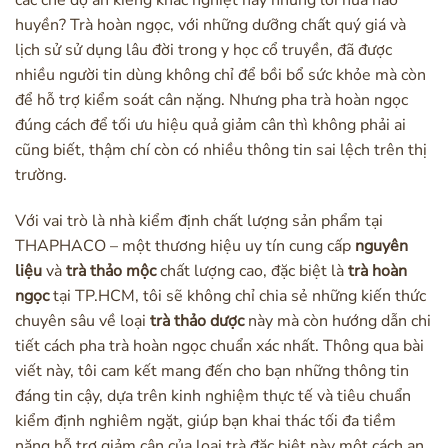
huyền? Trà hoàn ngọc, với những dưỡng chất quý giá và
lịch sử sử dụng lâu đời trong y học cổ truyền, đã được
nhiều người tin dùng không chỉ để bồi bổ sức khỏe mà còn
để hỗ trợ kiểm soát cân nặng. Nhưng pha trà hoàn ngọc
đúng cách để tối ưu hiệu quả giảm cân thì không phải ai
cũng biết, thậm chí còn có nhiều thông tin sai lệch trên thị
trường.
Với vai trò là nhà kiểm định chất lượng sản phẩm tại
THAPHACO – một thương hiệu uy tín cung cấp
nguyên
liệu
và
trà thảo mộc
chất lượng cao, đặc biệt là
trà hoàn
ngọc
tại TP.HCM, tôi sẽ không chỉ chia sẻ những kiến thức
chuyên sâu về loại
trà thảo dược
này mà còn hướng dẫn chi
tiết cách pha trà hoàn ngọc chuẩn xác nhất. Thông qua bài
viết này, tôi cam kết mang đến cho bạn những thông tin
đáng tin cậy, dựa trên kinh nghiệm thực tế và tiêu chuẩn
kiểm định nghiêm ngặt, giúp bạn khai thác tối đa tiềm
năng hỗ trợ giảm cân của loại trà đặc biệt này một cách an