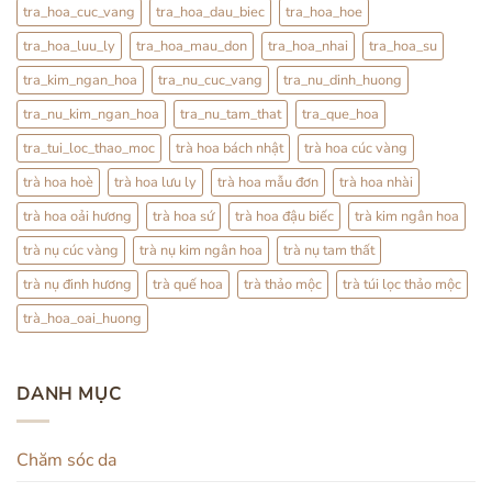
tra_hoa_cuc_vang
tra_hoa_dau_biec
tra_hoa_hoe
tra_hoa_luu_ly
tra_hoa_mau_don
tra_hoa_nhai
tra_hoa_su
tra_kim_ngan_hoa
tra_nu_cuc_vang
tra_nu_dinh_huong
tra_nu_kim_ngan_hoa
tra_nu_tam_that
tra_que_hoa
tra_tui_loc_thao_moc
trà hoa bách nhật
trà hoa cúc vàng
trà hoa hoè
trà hoa lưu ly
trà hoa mẫu đơn
trà hoa nhài
trà hoa oải hương
trà hoa sứ
trà hoa đậu biếc
trà kim ngân hoa
trà nụ cúc vàng
trà nụ kim ngân hoa
trà nụ tam thất
trà nụ đinh hương
trà quế hoa
trà thảo mộc
trà túi lọc thảo mộc
trà_hoa_oai_huong
DANH MỤC
Chăm sóc da