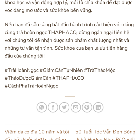
khoa học và vận động hợp lý, mới là chìa khóa để đạt được
vóc dáng mơ ước và sức khỏe bền vững.
Nếu bạn đã sẵn sàng bắt đầu hành trình cải thiện vóc dáng
cùng trà hoàn ngọc THAPHACO, đừng ngần ngại liên hệ
với chúng tôi để nhận được sản phẩm chất lượng nhất và
những tư vấn tận tình. Sức khỏe của bạn là ưu tiên hàng
đầu của chúng tôi!
#TràHoànNgọc #GiảmCânTựNhiên #TràThảoMộc
#ThảoDượcGiảmCân #THAPHACO
#CáchPhaTràHoànNgọc
Viêm da cơ địa 10 năm và tôi
50 Tuổi Tóc Vẫn Đen Bóng
đã chữa khỏi nhờ bạch đồng
Nhờ Hương Nhu: Bí Quyết