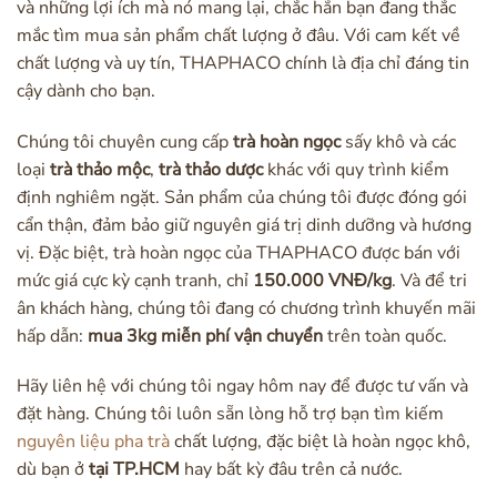
và những lợi ích mà nó mang lại, chắc hẳn bạn đang thắc
mắc tìm mua sản phẩm chất lượng ở đâu. Với cam kết về
chất lượng và uy tín, THAPHACO chính là địa chỉ đáng tin
cậy dành cho bạn.
Chúng tôi chuyên cung cấp
trà hoàn ngọc
sấy khô và các
loại
trà thảo mộc
,
trà thảo dược
khác với quy trình kiểm
định nghiêm ngặt. Sản phẩm của chúng tôi được đóng gói
cẩn thận, đảm bảo giữ nguyên giá trị dinh dưỡng và hương
vị. Đặc biệt, trà hoàn ngọc của THAPHACO được bán với
mức giá cực kỳ cạnh tranh, chỉ
150.000 VNĐ/kg
. Và để tri
ân khách hàng, chúng tôi đang có chương trình khuyến mãi
hấp dẫn:
mua 3kg miễn phí vận chuyển
trên toàn quốc.
Hãy liên hệ với chúng tôi ngay hôm nay để được tư vấn và
đặt hàng. Chúng tôi luôn sẵn lòng hỗ trợ bạn tìm kiếm
nguyên liệu pha trà
chất lượng, đặc biệt là hoàn ngọc khô,
dù bạn ở
tại TP.HCM
hay bất kỳ đâu trên cả nước.