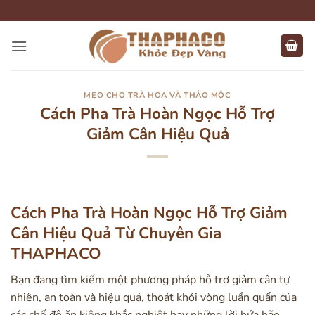
Bỏ
qua
nội
dung
MẸO CHO TRÀ HOA VÀ THẢO MỘC
Cách Pha Trà Hoàn Ngọc Hỗ Trợ
Giảm Cân Hiệu Quả
Cách Pha Trà Hoàn Ngọc Hỗ Trợ Giảm
Cân Hiệu Quả Từ Chuyên Gia
THAPHACO
Bạn đang tìm kiếm một phương pháp hỗ trợ giảm cân tự
nhiên, an toàn và hiệu quả, thoát khỏi vòng luẩn quẩn của
các chế độ ăn kiêng khắc nghiệt hay những lời hứa hão