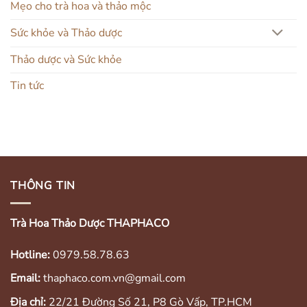
Mẹo cho trà hoa và thảo mộc
Sức khỏe và Thảo dược
Thảo dược và Sức khỏe
Tin tức
THÔNG TIN
Trà Hoa Thảo Dược THAPHACO
Hotline:
0979.58.78.63
Email:
thaphaco.com.vn@gmail.com
Địa chỉ:
22/21 Đường Số 21, P8 Gò Vấp, TP.HCM