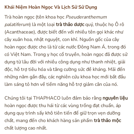
Khái Niệm Hoàn Ngọc Và Lịch Sử Sử Dụng
Trà hoàn ngọc (tên khoa học
Pseuderanthemum
palatiferum
) là một loại
trà thảo dược
quý, thuộc họ Ô rô
(Acanthaceae), được biết đến với nhiều tên gọi khác như
cây xuân hoa, nhật nguyệt, con khỉ. Nguồn gốc của cây
hoàn ngọc được cho là từ các nước Đông Nam Á, trong đó
có Việt Nam. Trong y học cổ truyền, hoàn ngọc đã được sử
dụng từ lâu đời với nhiều công dụng như thanh nhiệt, giải
độc, hỗ trợ tiêu hóa và tăng cường sức đề kháng. Mãi đến
những năm gần đây, các nghiên cứu khoa học mới bắt đầu
làm sáng tỏ hơn về tiềm năng hỗ trợ giảm cân của nó.
Chúng tôi tại THAPHACO luôn đảm bảo rằng
nguyên liệu
hoàn ngọc được thu hái từ các vùng trồng đạt chuẩn, áp
dụng quy trình sấy khô tiên tiến để giữ trọn vẹn dưỡng
chất, mang đến cho khách hàng sản phẩm
trà thảo mộc
chất lượng cao nhất.