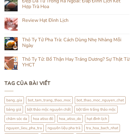
Đẹp Da Từ Trong Ra Ngoài: Đắp Đình Lịch Kết
bình
luận
Hợp Trà Hoa
ở
Chăm
Không
Da
có
Review Hạt Đình Lịch
Mụn
bình
Tự
luận
Không
Nhiên:
ở
có
Kết
Đẹp
bình
Hợp
Da
luận
Thỏ Ty Tử Pha Trà: Cách Dùng Nhẹ Nhàng Mỗi
Đắp
Từ
ở
Mặt
Trong
Ngày
Review
&
Ra
Hạt
Uống
Ngoài:
Không
Đình
Thảo
Đắp
có
Lịch
Thỏ Ty Tử: Bổ Thận Hay Tráng Dương? Sự Thật Từ
Mộc
Đình
bình
Lịch
luận
YHCT
Kết
ở
Hợp
Thỏ
Không
Trà
Ty
có
Hoa
Tử
bình
TAG CỦA BÀI VIẾT
Pha
luận
Trà:
ở
Cách
Thỏ
Dùng
Ty
Nhẹ
Tử:
bang_gia
bot_tam_trang_thao_moc
bot_thao_moc_nguyen_chat
Nhàng
Bổ
Mỗi
Thận
bảng giá
bột thảo mộc nguyên chất
bột tắm trắng thảo mộc
Ngày
Hay
Tráng
Dương?
chăm sóc da
hoa atiso đỏ
hoa_atiso_do
hạt đình lịch
Sự
Thật
nguyen_lieu_pha_tra
nguyên liệu pha trà
tra_hoa_bach_nhat
Từ
YHCT