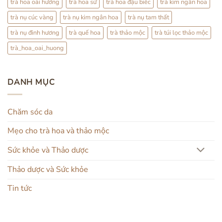
trà hoa oải hương
trà hoa sứ
trà hoa đậu biếc
trà kim ngân hoa
trà nụ cúc vàng
trà nụ kim ngân hoa
trà nụ tam thất
trà nụ đinh hương
trà quế hoa
trà thảo mộc
trà túi lọc thảo mộc
trà_hoa_oai_huong
DANH MỤC
Chăm sóc da
Mẹo cho trà hoa và thảo mộc
Sức khỏe và Thảo dược
Thảo dược và Sức khỏe
Tin tức