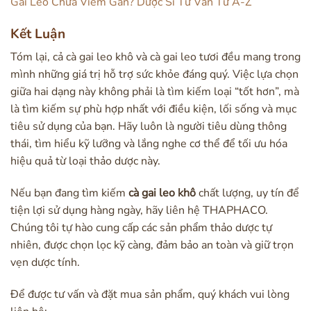
Gai Leo Chữa Viêm Gan? Dược Sĩ Tư Vấn Từ A-Z
Kết Luận
Tóm lại, cả cà gai leo khô và cà gai leo tươi đều mang trong
mình những giá trị hỗ trợ sức khỏe đáng quý. Việc lựa chọn
giữa hai dạng này không phải là tìm kiếm loại “tốt hơn”, mà
là tìm kiếm sự phù hợp nhất với điều kiện, lối sống và mục
tiêu sử dụng của bạn. Hãy luôn là người tiêu dùng thông
thái, tìm hiểu kỹ lưỡng và lắng nghe cơ thể để tối ưu hóa
hiệu quả từ loại thảo dược này.
Nếu bạn đang tìm kiếm
cà gai leo khô
chất lượng, uy tín để
tiện lợi sử dụng hàng ngày, hãy liên hệ THAPHACO.
Chúng tôi tự hào cung cấp các sản phẩm thảo dược tự
nhiên, được chọn lọc kỹ càng, đảm bảo an toàn và giữ trọn
vẹn dược tính.
Để được tư vấn và đặt mua sản phẩm, quý khách vui lòng