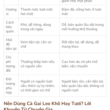
giảm nhẹ một phần
Hương
Thanh mát, tươi mới,
Đậm đà, nồng hơn, ít tươi
vị
hơi chát
mát
Cách
Khó, dễ hỏng, dùng
Dễ, bảo quản lâu dài trong
bảo
trong vài ngày
môi trường khô thoáng
quản
Mức
Kém tiện lợi, cần sơ
Rất tiện lợi, dễ dùng, dễ
độ
chế
mang theo
tiện lợi
Chi
phí
Thường thấp hơn nếu
Cao hơn do chi phí chế
tương
có nguồn sẵn
biến, vận chuyển
đối
Đối
Người có nguồn tươi
Người bận rộn, cần tiện lợi,
tượng
sẵn, thích sự tự nhiên,
bảo quản lâu dài, không có
phù
có thời gian sơ chế
nguồn tươi
hợp
Nên Dùng Cà Gai Leo Khô Hay Tươi? Lời
Khuyên Từ Chuyên Gia