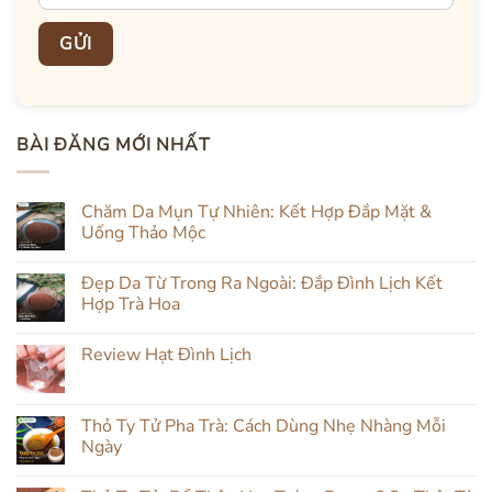
BÀI ĐĂNG MỚI NHẤT
Chăm Da Mụn Tự Nhiên: Kết Hợp Đắp Mặt &
Uống Thảo Mộc
Không
có
Đẹp Da Từ Trong Ra Ngoài: Đắp Đình Lịch Kết
bình
luận
Hợp Trà Hoa
ở
Chăm
Không
Da
có
Review Hạt Đình Lịch
Mụn
bình
Tự
luận
Không
Nhiên:
ở
có
Kết
Đẹp
bình
Hợp
Da
luận
Thỏ Ty Tử Pha Trà: Cách Dùng Nhẹ Nhàng Mỗi
Đắp
Từ
ở
Mặt
Trong
Ngày
Review
&
Ra
Hạt
Uống
Ngoài:
Không
Đình
Thảo
Đắp
có
Lịch