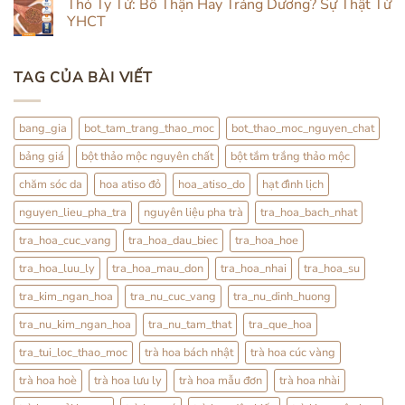
Thỏ Ty Tử: Bổ Thận Hay Tráng Dương? Sự Thật Từ
Mộc
Đình
bình
Lịch
luận
YHCT
Kết
ở
Hợp
Thỏ
Không
Trà
Ty
có
Hoa
Tử
bình
TAG CỦA BÀI VIẾT
Pha
luận
Trà:
ở
Cách
Thỏ
Dùng
Ty
Nhẹ
Tử:
bang_gia
bot_tam_trang_thao_moc
bot_thao_moc_nguyen_chat
Nhàng
Bổ
Mỗi
Thận
bảng giá
bột thảo mộc nguyên chất
bột tắm trắng thảo mộc
Ngày
Hay
Tráng
Dương?
chăm sóc da
hoa atiso đỏ
hoa_atiso_do
hạt đình lịch
Sự
Thật
nguyen_lieu_pha_tra
nguyên liệu pha trà
tra_hoa_bach_nhat
Từ
YHCT
tra_hoa_cuc_vang
tra_hoa_dau_biec
tra_hoa_hoe
tra_hoa_luu_ly
tra_hoa_mau_don
tra_hoa_nhai
tra_hoa_su
tra_kim_ngan_hoa
tra_nu_cuc_vang
tra_nu_dinh_huong
tra_nu_kim_ngan_hoa
tra_nu_tam_that
tra_que_hoa
tra_tui_loc_thao_moc
trà hoa bách nhật
trà hoa cúc vàng
trà hoa hoè
trà hoa lưu ly
trà hoa mẫu đơn
trà hoa nhài