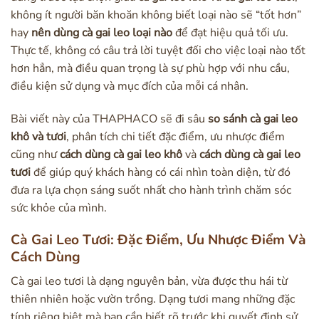
không ít người băn khoăn không biết loại nào sẽ “tốt hơn”
hay
nên dùng cà gai leo loại nào
để đạt hiệu quả tối ưu.
Thực tế, không có câu trả lời tuyệt đối cho việc loại nào tốt
hơn hẳn, mà điều quan trọng là sự phù hợp với nhu cầu,
điều kiện sử dụng và mục đích của mỗi cá nhân.
Bài viết này của THAPHACO sẽ đi sâu
so sánh cà gai leo
khô và tươi
, phân tích chi tiết đặc điểm, ưu nhược điểm
cũng như
cách dùng cà gai leo khô
và
cách dùng cà gai leo
tươi
để giúp quý khách hàng có cái nhìn toàn diện, từ đó
đưa ra lựa chọn sáng suốt nhất cho hành trình chăm sóc
sức khỏe của mình.
Cà Gai Leo Tươi: Đặc Điểm, Ưu Nhược Điểm Và
Cách Dùng
Cà gai leo tươi là dạng nguyên bản, vừa được thu hái từ
thiên nhiên hoặc vườn trồng. Dạng tươi mang những đặc
tính riêng biệt mà bạn cần biết rõ trước khi quyết định sử