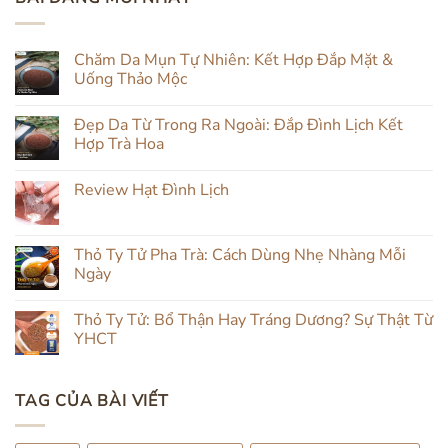
Chăm Da Mụn Tự Nhiên: Kết Hợp Đắp Mặt &
Uống Thảo Mộc
Không
có
Đẹp Da Từ Trong Ra Ngoài: Đắp Đình Lịch Kết
bình
luận
Hợp Trà Hoa
ở
Chăm
Không
Da
có
Review Hạt Đình Lịch
Mụn
bình
Tự
luận
Không
Nhiên:
ở
có
Kết
Đẹp
bình
Hợp
Da
luận
Thỏ Ty Tử Pha Trà: Cách Dùng Nhẹ Nhàng Mỗi
Đắp
Từ
ở
Mặt
Trong
Ngày
Review
&
Ra
Hạt
Uống
Ngoài:
Không
Đình
Thảo
Đắp
có
Lịch
Thỏ Ty Tử: Bổ Thận Hay Tráng Dương? Sự Thật Từ
Mộc
Đình
bình
Lịch
luận
YHCT
Kết
ở
Hợp
Thỏ
Không
Trà
Ty
có
Hoa
Tử
bình
TAG CỦA BÀI VIẾT
Pha
luận
Trà:
ở
Cách
Thỏ
Dùng
Ty