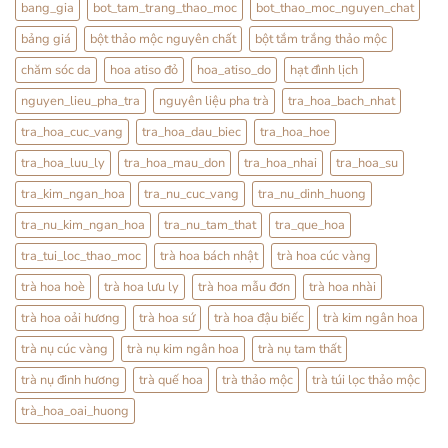
Nhẹ
Tử:
bang_gia
bot_tam_trang_thao_moc
bot_thao_moc_nguyen_chat
Nhàng
Bổ
Mỗi
Thận
bảng giá
bột thảo mộc nguyên chất
bột tắm trắng thảo mộc
Ngày
Hay
Tráng
Dương?
chăm sóc da
hoa atiso đỏ
hoa_atiso_do
hạt đình lịch
Sự
Thật
nguyen_lieu_pha_tra
nguyên liệu pha trà
tra_hoa_bach_nhat
Từ
YHCT
tra_hoa_cuc_vang
tra_hoa_dau_biec
tra_hoa_hoe
tra_hoa_luu_ly
tra_hoa_mau_don
tra_hoa_nhai
tra_hoa_su
tra_kim_ngan_hoa
tra_nu_cuc_vang
tra_nu_dinh_huong
tra_nu_kim_ngan_hoa
tra_nu_tam_that
tra_que_hoa
tra_tui_loc_thao_moc
trà hoa bách nhật
trà hoa cúc vàng
trà hoa hoè
trà hoa lưu ly
trà hoa mẫu đơn
trà hoa nhài
trà hoa oải hương
trà hoa sứ
trà hoa đậu biếc
trà kim ngân hoa
trà nụ cúc vàng
trà nụ kim ngân hoa
trà nụ tam thất
trà nụ đinh hương
trà quế hoa
trà thảo mộc
trà túi lọc thảo mộc
trà_hoa_oai_huong