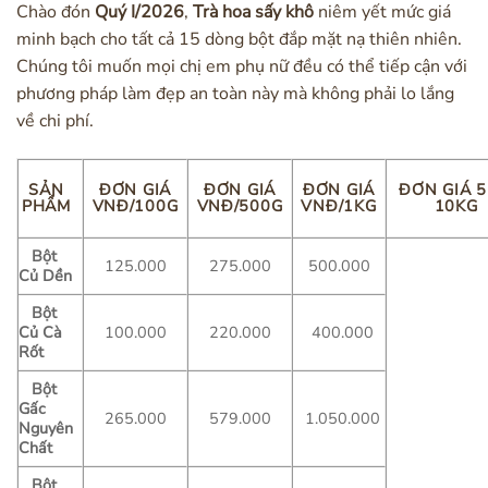
Chào đón
Quý I/2026
,
Trà hoa sấy khô
niêm yết mức giá
minh bạch cho tất cả 15 dòng bột đắp mặt nạ thiên nhiên.
Chúng tôi muốn mọi chị em phụ nữ đều có thể tiếp cận với
phương pháp làm đẹp an toàn này mà không phải lo lắng
về chi phí.
SẢN
ĐƠN GIÁ
ĐƠN GIÁ
ĐƠN GIÁ
ĐƠN GIÁ 5
PHẨM
VNĐ/100G
VNĐ/500G
VNĐ/1KG
10KG
Bột
125.000
275.000
500.000
Củ Dền
Bột
Củ Cà
100.000
220.000
400.000
Rốt
Bột
Gấc
265.000
579.000
1.050.000
Nguyên
Chất
Bột