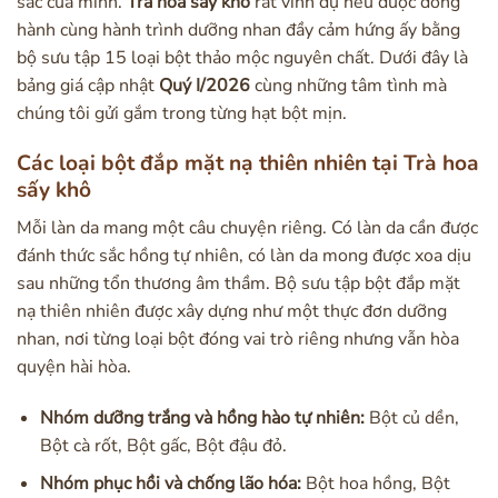
sắc của mình.
Trà hoa sấy khô
rất vinh dự nếu được đồng
hành cùng hành trình dưỡng nhan đầy cảm hứng ấy bằng
bộ sưu tập 15 loại bột thảo mộc nguyên chất. Dưới đây là
bảng giá cập nhật
Quý I/2026
cùng những tâm tình mà
chúng tôi gửi gắm trong từng hạt bột mịn.
Các loại bột đắp mặt nạ thiên nhiên tại Trà hoa
sấy khô
Mỗi làn da mang một câu chuyện riêng. Có làn da cần được
đánh thức sắc hồng tự nhiên, có làn da mong được xoa dịu
sau những tổn thương âm thầm. Bộ sưu tập bột đắp mặt
nạ thiên nhiên được xây dựng như một thực đơn dưỡng
nhan, nơi từng loại bột đóng vai trò riêng nhưng vẫn hòa
quyện hài hòa.
Nhóm dưỡng trắng và hồng hào tự nhiên:
Bột củ dền,
Bột cà rốt, Bột gấc, Bột đậu đỏ.
Nhóm phục hồi và chống lão hóa:
Bột hoa hồng, Bột