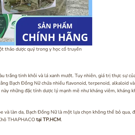
 thảo dược quý trong y học cổ truyền
trắng tinh khôi và lá xanh mướt. Tuy nhiên, giá trị thực sự c
rằng Bạch Đồng Nữ chứa nhiều flavonoid, terpenoid, alkaloid và
ợc này những đặc tính dược lý mạnh mẽ như kháng viêm, kháng k
ỏe và làn da, Bạch Đồng Nữ là một lựa chọn không thể bỏ qua, đ
Sấy Khô THAPHACO
tại TP.HCM
.