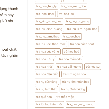
tra_hoa_luu_ly
tra_hoa_mau_don
 dụng thanh
tra_hoa_nhai
tra_hoa_su
 rôm sảy,
ng Nữ như
tra_kim_ngan_hoa
tra_nu_cuc_vang
tra_nu_dinh_huong
tra_nu_kim_ngan_hoa
tra_nu_tam_that
tra_que_hoa
tra_tui_loc_thao_moc
trà hoa bách nhật
 hoạt chất
trà hoa cúc vàng
trà hoa hoè
c tắc nghẽn
trà hoa lưu ly
trà hoa mẫu đơn
trà hoa nhài
trà hoa oải hương
trà hoa sứ
trà hoa đậu biếc
trà kim ngân hoa
trà nụ cúc vàng
trà nụ kim ngân hoa
trà nụ tam thất
trà nụ đinh hương
trà quế hoa
trà thảo mộc
trà túi lọc thảo mộc
trà_hoa_oai_huong