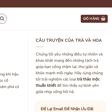
GIỎ HÀNG
CÂU TRUYỆN CỦA TRÀ VÀ HOA
Chúng tôi yêu những điều tự nhiên và
khao khát mang đến những tách trà
giúp bạn sống chậm lại, thư giãn và
khỏe mạnh mỗi ngày. Hãy cùng chúng
ờng khí hậu
tôi trải nghiệm các loại
trà thảo mộc
ọc cổ
thuần khiết
để tìm thấy sự bình yên
hám phá cơ
giữa nhịp sống hối hả.
Để Lại Email Để Nhận Ưu Đãi