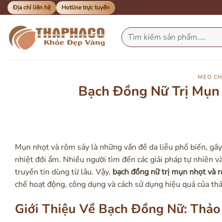
Bỏ
Địa chỉ liên hệ
Hotline trực tuyến
qua
nội
Tìm
kiếm:
dung
MẸO CH
Bạch Đồng Nữ Trị Mụn
Mụn nhọt và rôm sảy là những vấn đề da liễu phổ biến, gây
nhiệt đới ẩm. Nhiều người tìm đến các giải pháp tự nhiên v
truyền tin dùng từ lâu. Vậy,
bạch đồng nữ trị mụn nhọt và 
chế hoạt động, công dụng và cách sử dụng hiệu quả của thả
Giới Thiệu Về Bạch Đồng Nữ: Thảo