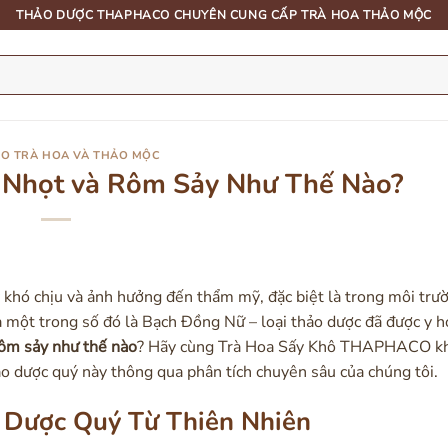
THẢO DƯỢC THAPHACO CHUYÊN CUNG CẤP TRÀ HOA THẢO MỘC
O TRÀ HOA VÀ THẢO MỘC
 Nhọt và Rôm Sảy Như Thế Nào?
 khó chịu và ảnh hưởng đến thẩm mỹ, đặc biệt là trong môi trư
à một trong số đó là Bạch Đồng Nữ – loại thảo dược đã được y h
rôm sảy như thế nào
? Hãy cùng Trà Hoa Sấy Khô THAPHACO k
o dược quý này thông qua phân tích chuyên sâu của chúng tôi.
 Dược Quý Từ Thiên Nhiên