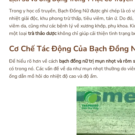
Trong y học cổ truyền, Bạch Đồng Nữ được ghi chép là có vị
nhiệt giải độc, khu phong trừ thấp, tiêu viêm, tán ứ. Do đ
viêm da, cũng như các bệnh lý về xương khớp, phụ khoa. K
một loại
trà thảo dược
không chỉ giúp cải thiện tình trạng 
Cơ Chế Tác Động Của Bạch Đồng 
Để hiểu rõ hơn về cách
bạch đồng nữ trị mụn nhọt và rôm 
có trong nó. Các vấn đề về da như mụn nhọt thường do viêm
ống dẫn mồ hôi do nhiệt độ cao và độ ẩm.