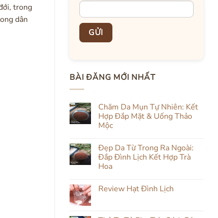
đới, trong
rong dân
BÀI ĐĂNG MỚI NHẤT
Chăm Da Mụn Tự Nhiên: Kết
Hợp Đắp Mặt & Uống Thảo
Mộc
Không
có
Đẹp Da Từ Trong Ra Ngoài:
bình
luận
Đắp Đình Lịch Kết Hợp Trà
ở
Hoa
Chăm
Da
Không
Mụn
có
Tự
Review Hạt Đình Lịch
bình
Nhiên:
luận
Kết
Không
ở
Hợp
có
Đẹp
Đắp
bình
Da
Mặt