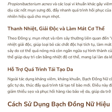
Propionibacterium acnes
và các loại vi khuẩn khác gây viê
dịu các nốt mụn sưng đỏ, đẩy nhanh quá trình hồi phục của
nhiên hiệu quả cho mụn nhọt.
Thanh Nhiệt, Giải Độc và Làm Mát Cơ Thể
Theo Đông y, mụn nhọt và rôm sảy thường liên quan đến “nộ
nhiệt giải độc, giúp loại bỏ các chất độc hại tích tụ, làm m
sảy do cơ thể quá nóng mà còn ngăn ngừa sự hình thành củ
thể giúp duy trì cân bằng nhiệt độ cơ thể, mang lại làn da
Hỗ Trợ Quá Trình Tái Tạo Da
Ngoài tác dụng kháng viêm, kháng khuẩn, Bạch Đồng Nữ còn
gốc tự do, thúc đẩy quá trình tái tạo tế bào mới. Điều này 
giảm thiểu sẹo và phục hồi hàng rào bảo vệ da, giúp da tr
Cách Sử Dụng Bạch Đồng Nữ Hiệu