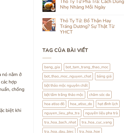
luận
Thỏ Ty Tử Pha Trà: Cách Dùng
Từ
&
ở
Trong
Nhẹ Nhàng Mỗi Ngày
Uống
Review
Ra
Thảo
Hạt
Ngoài:
Không
Mộc
Đình
Đắp
có
Lịch
Thỏ Ty Tử: Bổ Thận Hay
Đình
bình
Lịch
luận
Tráng Dương? Sự Thật Từ
Kết
ở
YHCT
Hợp
Thỏ
Trà
Ty
Không
Hoa
Tử
có
Pha
bình
Trà:
TAG CỦA BÀI VIẾT
luận
Cách
ở
Dùng
Thỏ
Nhẹ
Ty
Nhàng
Tử:
bang_gia
bot_tam_trang_thao_moc
Mỗi
Bổ
Ngày
Thận
ủa nó nằm ở
bot_thao_moc_nguyen_chat
bảng giá
Hay
Tráng
 các hợp
Dương?
bột thảo mộc nguyên chất
huẩn, chống
Sự
Thật
bột tắm trắng thảo mộc
chăm sóc da
Từ
YHCT
hoa atiso đỏ
hoa_atiso_do
hạt đình lịch
ặc biệt khi
nguyen_lieu_pha_tra
nguyên liệu pha trà
tra_hoa_bach_nhat
tra_hoa_cuc_vang
tra_hoa_dau_biec
tra_hoa_hoe