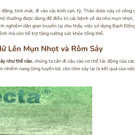
 đắng, tính mát, đi vào các kinh can, tỳ. Thảo dược này có công
ó, nó thường được dùng để điều trị các bệnh về da như mụn nhọt,
inh nghiệm dân gian truyền lại cho thấy, việc sử dụng Bạch Đồ
bệnh mà còn hỗ trợ tăng cường sức khỏe tổng thể.
Nữ Lên Mụn Nhọt và Rôm Sảy
sảy như thế nào
, chúng ta cần đi sâu vào cơ chế tác động của các
 nhiễm nang lông tuyến bã, còn rôm sảy lại là kết quả của việ