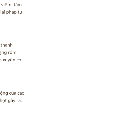
g viêm, làm
iải pháp tự
 thanh
trạng rôm
 xuyên có
động của các
họt gây ra,