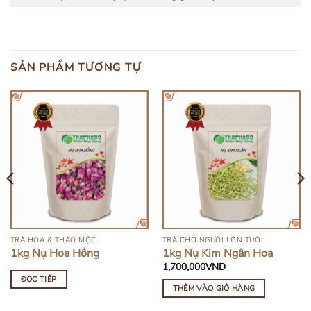
SẢN PHẨM TƯƠNG TỰ
HẾT HÀNG
TRÀ HOA & THẢO MỘC
TRÀ CHO NGƯỜI LỚN TUỔI
1kg Nụ Hoa Hồng
1kg Nụ Kim Ngân Hoa
1,700,000
VND
ĐỌC TIẾP
THÊM VÀO GIỎ HÀNG