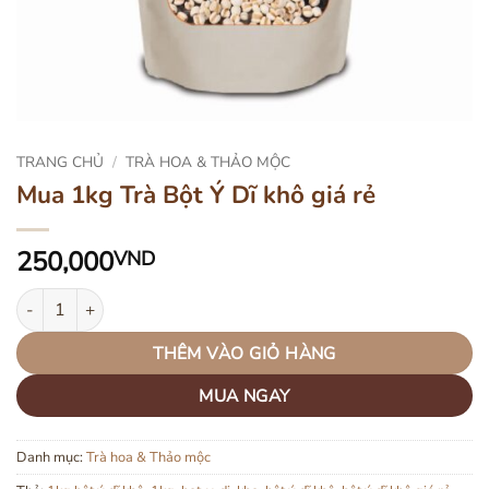
TRANG CHỦ
/
TRÀ HOA & THẢO MỘC
Mua 1kg Trà Bột Ý Dĩ khô giá rẻ
250,000
VND
Mua 1kg Trà Bột Ý Dĩ khô giá rẻ số lượng
THÊM VÀO GIỎ HÀNG
MUA NGAY
Danh mục:
Trà hoa & Thảo mộc