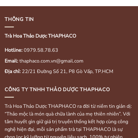
THÔNG TIN
Trà Hoa Thảo Dược THAPHACO
Hotline:
0979.58.78.63
Email:
thaphaco.com.vn@gmail.com
Địa chỉ:
22/21 Đường Số 21, P8 Gò Vấp, TP.HCM
CÔNG TY TNHH THẢO DƯỢC THAPHACO
Trà Hoa Thảo Dược THAPHACO ra đời từ niềm tin giản dị:
“Thảo mộc là món quà chữa lành của mẹ thiên nhiên”. Với
tâm huyết gìn giữ giá trị truyền thống kết hợp cùng công
nghệ hiện đại, mỗi sản phẩm trà tại THAPHACO là sự
chọn lọc kỹ lưỡng từ nguyên liệu sạch, 100% tự nhiên,