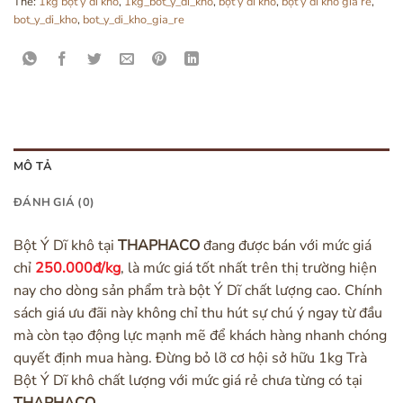
Thẻ:
1kg bột ý dĩ khô
,
1kg_bot_y_di_kho
,
bột ý dĩ khô
,
bột ý dĩ khô giá rẻ
,
bot_y_di_kho
,
bot_y_di_kho_gia_re
MÔ TẢ
ĐÁNH GIÁ (0)
Bột Ý Dĩ khô tại
THAPHACO
đang được bán với mức giá
chỉ
250.000đ/kg
, là mức giá tốt nhất trên thị trường hiện
nay cho dòng sản phẩm trà bột Ý Dĩ chất lượng cao. Chính
sách giá ưu đãi này không chỉ thu hút sự chú ý ngay từ đầu
mà còn tạo động lực mạnh mẽ để khách hàng nhanh chóng
quyết định mua hàng. Đừng bỏ lỡ cơ hội sở hữu 1kg Trà
Bột Ý Dĩ khô chất lượng với mức giá rẻ chưa từng có tại