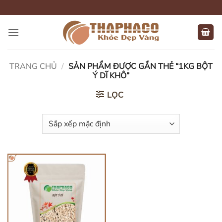
Bỏ
qua
nội
dung
TRANG CHỦ
/
SẢN PHẨM ĐƯỢC GẮN THẺ “1KG BỘT
Ý DĨ KHÔ”
LỌC