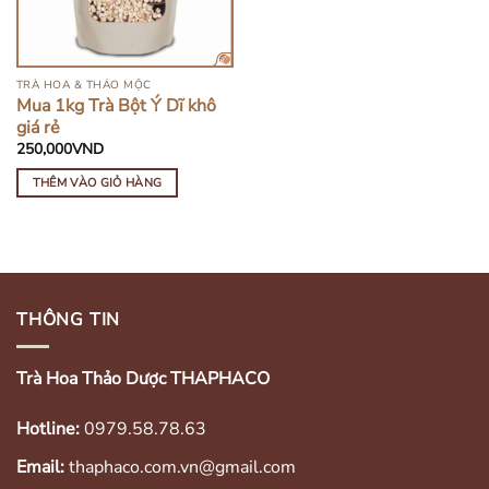
TRÀ HOA & THẢO MỘC
Mua 1kg Trà Bột Ý Dĩ khô
giá rẻ
250,000
VND
THÊM VÀO GIỎ HÀNG
THÔNG TIN
Trà Hoa Thảo Dược THAPHACO
Hotline:
0979.58.78.63
Email:
thaphaco.com.vn@gmail.com