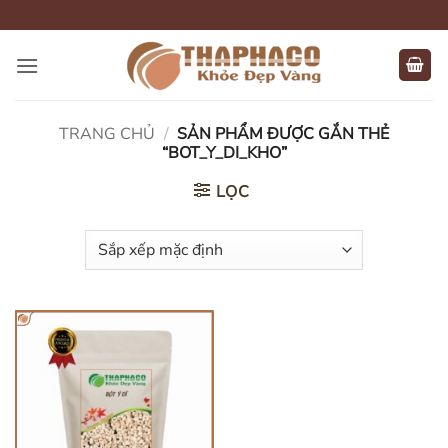
Bỏ
qua
nội
dung
TRANG CHỦ
/
SẢN PHẨM ĐƯỢC GẮN THẺ
“BOT_Y_DI_KHO”
LỌC