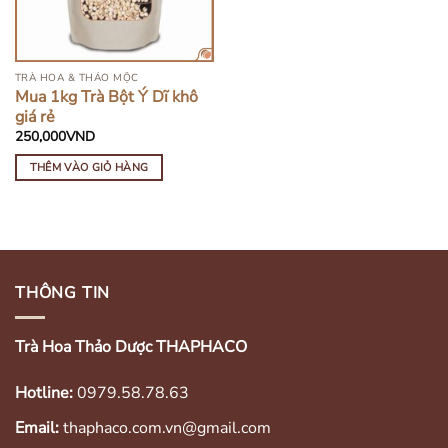
TRÀ HOA & THẢO MỘC
Mua 1kg Trà Bột Ý Dĩ khô
giá rẻ
250,000
VND
THÊM VÀO GIỎ HÀNG
THÔNG TIN
Trà Hoa Thảo Dược THAPHACO
Hotline:
0979.58.78.63
Email:
thaphaco.com.vn@gmail.com