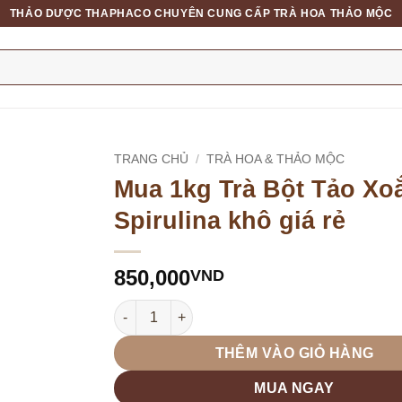
THẢO DƯỢC THAPHACO CHUYÊN CUNG CẤP TRÀ HOA THẢO MỘC
TRANG CHỦ
/
TRÀ HOA & THẢO MỘC
Mua 1kg Trà Bột Tảo Xo
Spirulina khô giá rẻ
850,000
VND
Mua 1kg Trà Bột Tảo Xoắn Spirulina khô giá rẻ
THÊM VÀO GIỎ HÀNG
MUA NGAY