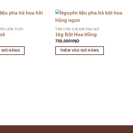
ỜI LỚN TUỔI
TRÀ CHO CHỊ EM PHỤ NỮ
oè
1kg Bột Hoa Hồng
D
750,000
VND
 GIỎ HÀNG
THÊM VÀO GIỎ HÀNG