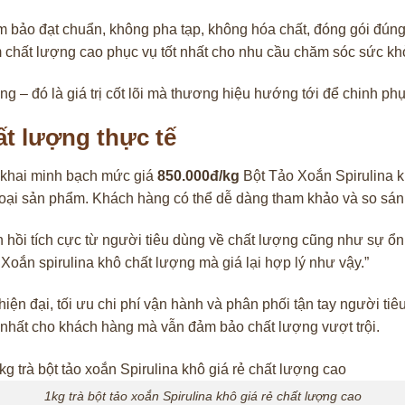
ảm bảo đạt chuẩn, không pha tạp, không hóa chất, đóng gói đún
m chất lượng cao phục vụ tốt nhất cho nhu cầu chăm sóc sức kh
g – đó là giá trị cốt lõi mà thương hiệu hướng tới để chinh ph
ất lượng thực tế
 khai minh bạch mức giá
850.000đ/kg
Bột Tảo Xoắn Spirulina k
oại sản phẩm. Khách hàng có thể dễ dàng tham khảo và so sánh 
 hồi tích cực từ người tiêu dùng về chất lượng cũng như sự ổn
ắn spirulina khô chất lượng mà giá lại hợp lý như vậy.”
 hiện đại, tối ưu chi phí vận hành và phân phối tận tay người t
t nhất cho khách hàng mà vẫn đảm bảo chất lượng vượt trội.
1kg trà bột tảo xoắn Spirulina khô giá rẻ chất lượng cao