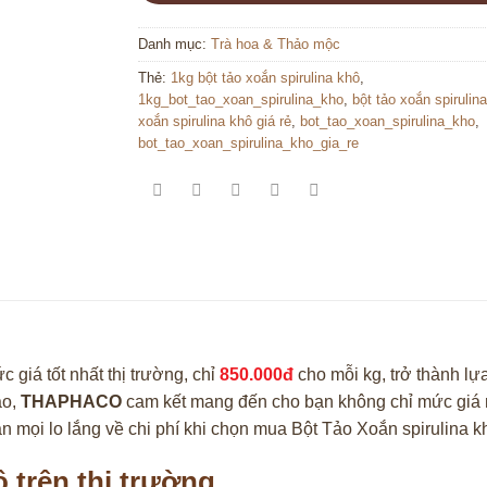
Danh mục:
Trà hoa & Thảo mộc
Thẻ:
1kg bột tảo xoắn spirulina khô
,
1kg_bot_tao_xoan_spirulina_kho
,
bột tảo xoắn spirulin
xoắn spirulina khô giá rẻ
,
bot_tao_xoan_spirulina_kho
,
bot_tao_xoan_spirulina_kho_gia_re
giá tốt nhất thị trường, chỉ
850.000đ
cho mỗi kg, trở thành lự
ao,
THAPHACO
cam kết mang đến cho bạn không chỉ mức giá r
an mọi lo lắng về chi phí khi chọn mua Bột Tảo Xoắn spirulina k
 trên thị trường