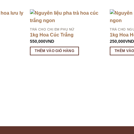
TRÀ CHO CHỊ EM PHỤ NỮ
TRÀ CHO NGƯ
1kg Hoa Cúc Trắng
1kg Hoa H
550,000
VND
250,000
VN
THÊM VÀO GIỎ HÀNG
THÊM VÀO