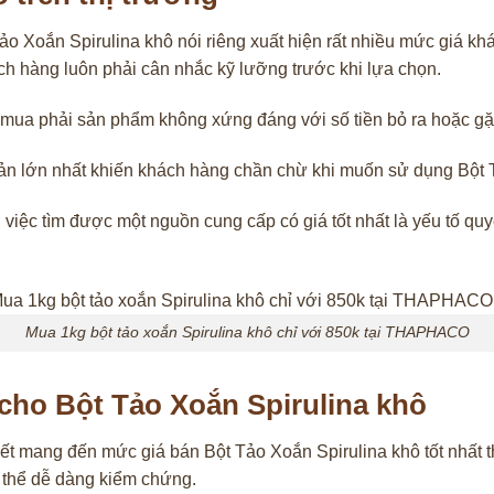
ảo Xoắn Spirulina khô nói riêng xuất hiện rất nhiều mức giá kh
ch hàng luôn phải cân nhắc kỹ lưỡng trước khi lựa chọn.
ẽ mua phải sản phẩm không xứng đáng với số tiền bỏ ra hoặc g
o cản lớn nhất khiến khách hàng chần chừ khi muốn sử dụng Bột 
 việc tìm được một nguồn cung cấp có giá tốt nhất là yếu tố qu
Mua 1kg bột tảo xoắn Spirulina khô chỉ với 850k tại THAPHACO
cho Bột Tảo Xoắn Spirulina khô
t mang đến mức giá bán Bột Tảo Xoắn Spirulina khô tốt nhất th
ó thể dễ dàng kiểm chứng.