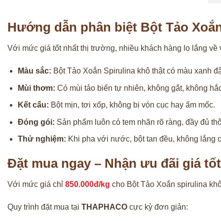
Hướng dẫn phân biệt Bột Tảo Xoắn 
Với mức giá tốt nhất thị trường, nhiều khách hàng lo lắng v
Màu sắc:
Bột Tảo Xoắn Spirulina khô thật có màu xanh đậ
Mùi thơm:
Có mùi tảo biển tự nhiên, không gắt, không hắc
Kết cấu:
Bột mịn, tơi xốp, không bị vón cục hay ẩm mốc.
Đóng gói:
Sản phẩm luôn có tem nhãn rõ ràng, đầy đủ thô
Thử nghiệm:
Khi pha với nước, bột tan đều, không lắng 
Đặt mua ngay – Nhận ưu đãi giá tốt
Với mức giá chỉ
850.000đ/kg
cho Bột Tảo Xoắn spirulina kh
Quy trình đặt mua tại
THAPHACO
cực kỳ đơn giản: