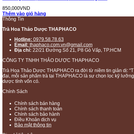
850,000
VND
Thêm vào giỏ hàng
Thông Tin
Trà Hoa Thảo Dược THAPHACO
Hotline:
0979.58.78.63
Email:
thaphaco.com.vn@gmail.com
Địa chỉ:
22/21 Đường Số 21, P8 Gò Vấp, TP.HCM
CÔNG TY TNHH THẢO DƯỢC THAPHACO
Trà Hoa Thảo Dược THAPHACO ra đời từ niềm tin giản dị: “Thả
đại, mỗi sản phẩm trà tại THAPHACO là sự chọn lọc kỹ lưỡng
dược tính vốn có.
Chính Sách
Chính sách bán hàng
Chính sách thanh toán
Chính sách bảo hành
Điều Khoản dịch vụ
Bảo mật thông tin