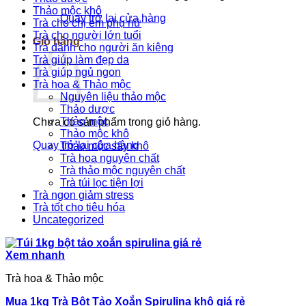
Thảo mộc khô
Quay trở lại cửa hàng
Trà cho chị em phụ nữ
Trà cho người lớn tuổi
Giỏ hàng
Trà dành cho người ăn kiêng
Trà giúp làm đẹp da
Trà giúp ngủ ngon
Trà hoa & Thảo mộc
Nguyên liệu thảo mộc
Thảo dược
Thảo mộc
Chưa có sản phẩm trong giỏ hàng.
Thảo mộc khô
Quay trở lại cửa hàng
Thảo mộc sấy khô
Trà hoa nguyên chất
Trà thảo mộc nguyên chất
Trà túi lọc tiện lợi
Trà ngon giảm stress
Trà tốt cho tiêu hóa
Uncategorized
Xem nhanh
Trà hoa & Thảo mộc
Mua 1kg Trà Bột Tảo Xoắn Spirulina khô giá rẻ