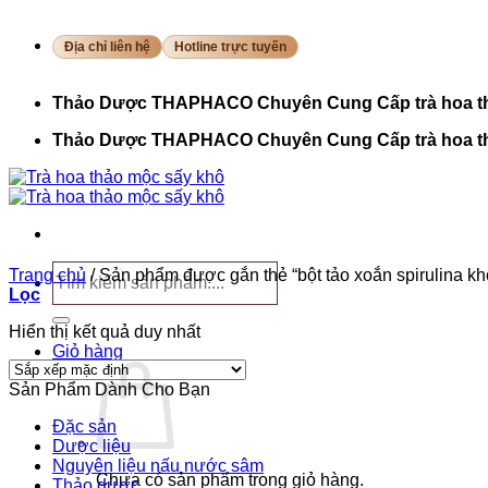
Bỏ
qua
Địa chỉ liên hệ
Hotline trực tuyến
nội
dung
Thảo Dược THAPHACO Chuyên Cung Cấp trà hoa t
Thảo Dược THAPHACO Chuyên Cung Cấp trà hoa t
Tìm
Trang chủ
/
Sản phẩm được gắn thẻ “bột tảo xoắn spirulina kh
kiếm:
Lọc
Hiển thị kết quả duy nhất
Giỏ hàng
Sản Phẩm Dành Cho Bạn
Đặc sản
Dược liệu
Nguyên liệu nấu nước sâm
Chưa có sản phẩm trong giỏ hàng.
Thảo dược