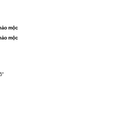
hảo mộc
hảo mộc
ô”