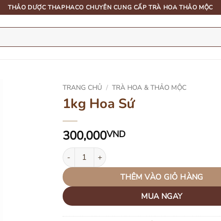
THẢO DƯỢC THAPHACO CHUYÊN CUNG CẤP TRÀ HOA THẢO MỘC
TRANG CHỦ
/
TRÀ HOA & THẢO MỘC
1kg Hoa Sứ
300,000
VND
1kg Hoa Sứ số lượng
THÊM VÀO GIỎ HÀNG
MUA NGAY