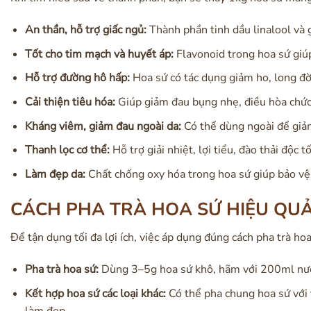
An thần, hỗ trợ giấc ngủ:
Thành phần tinh dầu linalool và g
Tốt cho tim mạch và huyết áp:
Flavonoid trong hoa sứ giúp
Hỗ trợ đường hô hấp:
Hoa sứ có tác dụng giảm ho, long đ
Cải thiện tiêu hóa:
Giúp giảm đau bụng nhẹ, điều hòa chức 
Kháng viêm, giảm đau ngoài da:
Có thể dùng ngoài để giảm
Thanh lọc cơ thể:
Hỗ trợ giải nhiệt, lợi tiểu, đào thải độc tố
Làm đẹp da:
Chất chống oxy hóa trong hoa sứ giúp bảo vệ 
CÁCH PHA TRÀ HOA SỨ HIỆU QU
Để tận dụng tối đa lợi ích, việc áp dụng đúng cách pha trà h
Pha trà hoa sứ:
Dùng 3–5g hoa sứ khô, hãm với 200ml nước
Kết hợp hoa sứ các loại khác:
Có thể pha chung hoa sứ với 
làm đẹp.