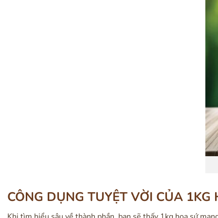
CÔNG DỤNG TUYỆT VỜI CỦA 1KG
Khi tìm hiểu sâu về thành phần, bạn sẽ thấy 1kg hoa sứ mang 