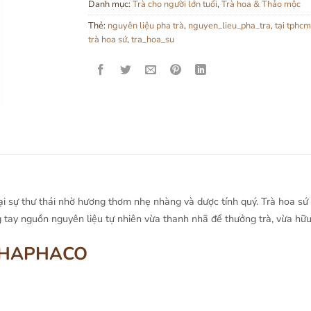
Danh mục:
Trà cho người lớn tuổi
,
Trà hoa & Thảo mộc
Thẻ:
nguyên liệu pha trà
,
nguyen_lieu_pha_tra
,
tại tphcm
trà hoa sứ
,
tra_hoa_su
i sự thư thái nhờ hương thơm nhẹ nhàng và dược tính quý. Trà hoa sứ k
 tay nguồn nguyên liệu tự nhiên vừa thanh nhã để thưởng trà, vừa hữu 
 THAPHACO