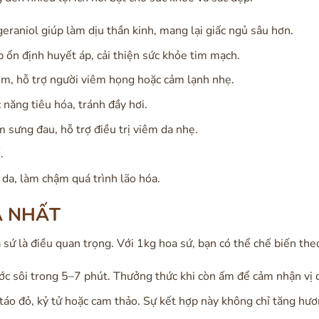
eraniol giúp làm dịu thần kinh, mang lại giấc ngủ sâu hơn.
 ổn định huyết áp, cải thiện sức khỏe tim mạch.
ờm, hỗ trợ người viêm họng hoặc cảm lạnh nhẹ.
năng tiêu hóa, tránh đầy hơi.
 sưng đau, hỗ trợ điều trị viêm da nhẹ.
.
da, làm chậm quá trình lão hóa.
Ả NHẤT
oa sứ là điều quan trọng. Với 1kg hoa sứ, bạn có thể chế biến t
 sôi trong 5–7 phút. Thưởng thức khi còn ấm để cảm nhận vị d
táo đỏ, kỷ tử hoặc cam thảo. Sự kết hợp này không chỉ tăng hươ