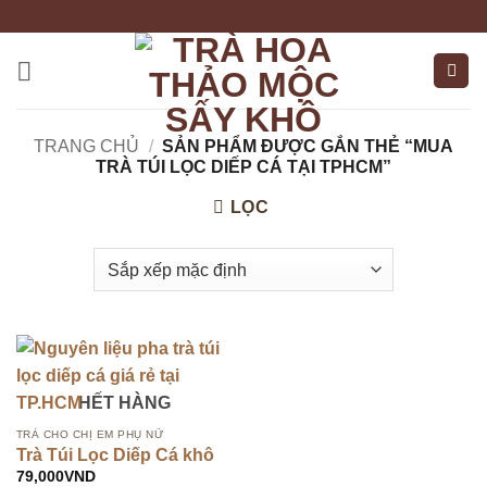
Bỏ
qua
nội
dung
TRANG CHỦ
/
SẢN PHẨM ĐƯỢC GẮN THẺ “MUA
TRÀ TÚI LỌC DIẾP CÁ TẠI TPHCM”
LỌC
HẾT HÀNG
TRÀ CHO CHỊ EM PHỤ NỮ
Trà Túi Lọc Diếp Cá khô
79,000
VND