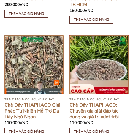
TP.HCM
250,000
VND
180,000
VND
THÊM VÀO GIỎ HÀNG
THÊM VÀO GIỎ HÀNG
TRÀ THẢO MỘC NGUYÊN CHẤT
TRÀ THẢO MỘC NGUYÊN CHẤT
Chè Dây THAPHACO Giải
Chè Dây THAPHACO:
Pháp Tự Nhiên Hỗ Trợ Dạ
Chuyên gia giải đáp tác
Dày Ngủ Ngon
dụng và giá trị vượt trội
110,000
VND
110,000
VND
THÊM VÀO GIỎ HÀNG
THÊM VÀO GIỎ HÀNG