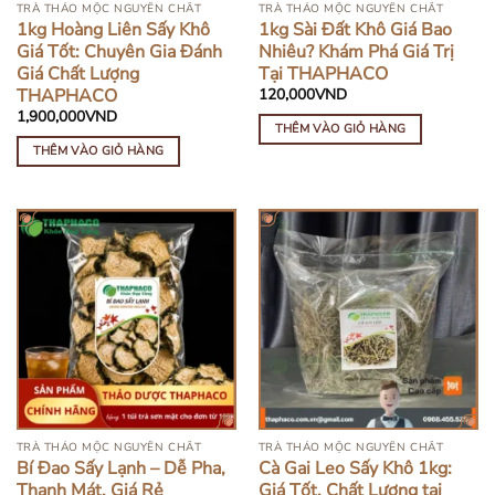
TRÀ THẢO MỘC NGUYÊN CHẤT
TRÀ THẢO MỘC NGUYÊN CHẤT
1kg Hoàng Liên Sấy Khô
1kg Sài Đất Khô Giá Bao
Giá Tốt: Chuyên Gia Đánh
Nhiêu? Khám Phá Giá Trị
Giá Chất Lượng
Tại THAPHACO
THAPHACO
120,000
VND
1,900,000
VND
THÊM VÀO GIỎ HÀNG
THÊM VÀO GIỎ HÀNG
TRÀ THẢO MỘC NGUYÊN CHẤT
TRÀ THẢO MỘC NGUYÊN CHẤT
Bí Đao Sấy Lạnh – Dễ Pha,
Cà Gai Leo Sấy Khô 1kg:
Thanh Mát, Giá Rẻ
Giá Tốt, Chất Lượng tại