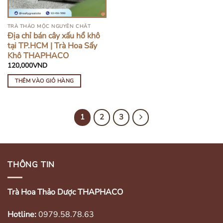
TRÀ THẢO MỘC NGUYÊN CHẤT
Địa chỉ bán cây xấu hổ khô
tại TP.HCM | Trà Hoa Sấy
Khô THAPHACO
120,000
VND
THÊM VÀO GIỎ HÀNG
1
2
3
THÔNG TIN
Trà Hoa Thảo Dược THAPHACO
Hotline:
0979.58.78.63