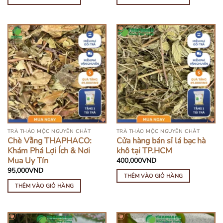
TRÀ THẢO MỘC NGUYÊN CHẤT
TRÀ THẢO MỘC NGUYÊN CHẤT
Chè Vằng THAPHACO:
Cửa hàng bán sỉ lá bạc hà
Khám Phá Lợi Ích & Nơi
khô tại TP.HCM
Mua Uy Tín
400,000
VND
95,000
VND
THÊM VÀO GIỎ HÀNG
THÊM VÀO GIỎ HÀNG