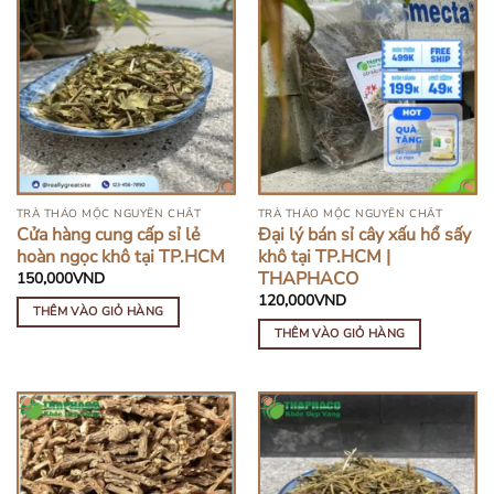
TRÀ THẢO MỘC NGUYÊN CHẤT
TRÀ THẢO MỘC NGUYÊN CHẤT
Cửa hàng cung cấp sỉ lẻ
Đại lý bán sỉ cây xấu hổ sấy
hoàn ngọc khô tại TP.HCM
khô tại TP.HCM |
THAPHACO
150,000
VND
120,000
VND
THÊM VÀO GIỎ HÀNG
THÊM VÀO GIỎ HÀNG