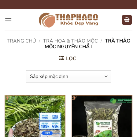
Bỏ
qua
nội
dung
TRANG CHỦ
/
TRÀ HOA & THẢO MỘC
/
TRÀ THẢO
MỘC NGUYÊN CHẤT
LỌC