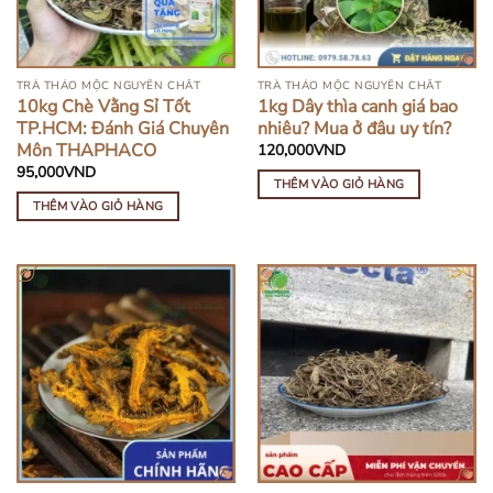
TRÀ THẢO MỘC NGUYÊN CHẤT
TRÀ THẢO MỘC NGUYÊN CHẤT
10kg Chè Vằng Sỉ Tốt
1kg Dây thìa canh giá bao
TP.HCM: Đánh Giá Chuyên
nhiêu? Mua ở đâu uy tín?
Môn THAPHACO
120,000
VND
95,000
VND
THÊM VÀO GIỎ HÀNG
THÊM VÀO GIỎ HÀNG