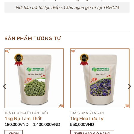
Nơi bán trà túi lọc diếp cá khô ngon giá rẻ tại TP.HCM
SẢN PHẨM TƯƠNG TỰ
TRÀ CHO NGƯỜI LỚN TUỔI
TRÀ GIÚP NGỦ NGON
1kg Nụ Tam Thất
1kg Hoa Lưu Ly
Khoảng
180,000
VND
–
1,400,000
VND
550,000
VND
giá:
từ
CHỌN
THÊM VÀO GIỎ HÀNG