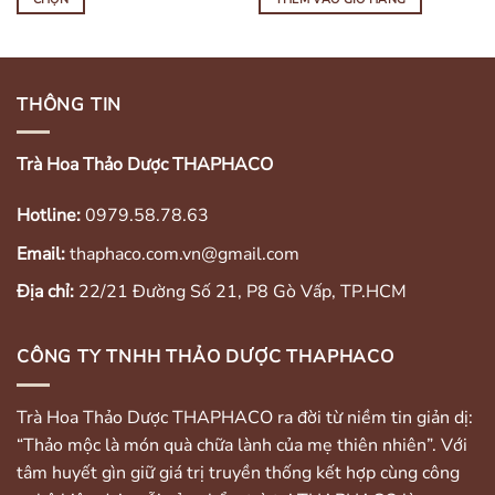
180,000VND
đến
Sản
1,400,000VND
phẩm
này
có
THÔNG TIN
nhiều
biến
Trà Hoa Thảo Dược THAPHACO
thể.
Các
tùy
Hotline:
0979.58.78.63
chọn
Email:
thaphaco.com.vn@gmail.com
có
thể
Địa chỉ:
22/21 Đường Số 21, P8 Gò Vấp, TP.HCM
được
chọn
trên
CÔNG TY TNHH THẢO DƯỢC THAPHACO
trang
sản
Trà Hoa Thảo Dược THAPHACO ra đời từ niềm tin giản dị:
phẩm
“Thảo mộc là món quà chữa lành của mẹ thiên nhiên”. Với
tâm huyết gìn giữ giá trị truyền thống kết hợp cùng công