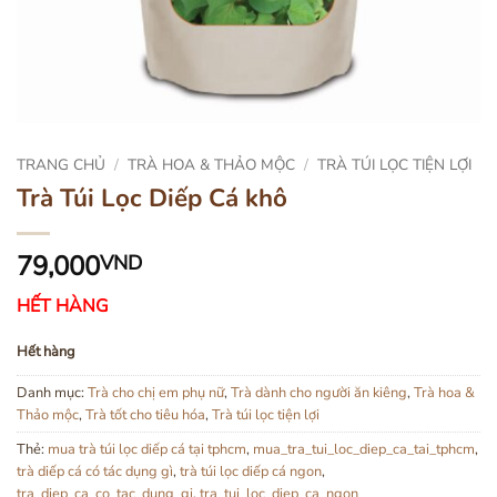
TRANG CHỦ
/
TRÀ HOA & THẢO MỘC
/
TRÀ TÚI LỌC TIỆN LỢI
Trà Túi Lọc Diếp Cá khô
79,000
VND
HẾT HÀNG
Hết hàng
Danh mục:
Trà cho chị em phụ nữ
,
Trà dành cho người ăn kiêng
,
Trà hoa &
Thảo mộc
,
Trà tốt cho tiêu hóa
,
Trà túi lọc tiện lợi
Thẻ:
mua trà túi lọc diếp cá tại tphcm
,
mua_tra_tui_loc_diep_ca_tai_tphcm
,
trà diếp cá có tác dụng gì
,
trà túi lọc diếp cá ngon
,
tra_diep_ca_co_tac_dung_gi
,
tra_tui_loc_diep_ca_ngon