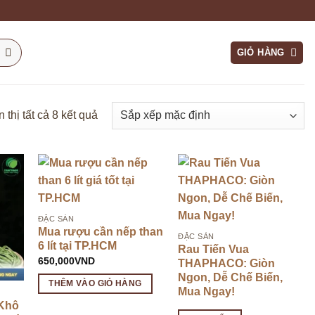
GIỎ HÀNG
 thị tất cả 8 kết quả
ĐẶC SẢN
Mua rượu cần nếp than
ĐẶC SẢN
6 lít tại TP.HCM
Rau Tiến Vua
650,000
VND
THAPHACO: Giòn
Ngon, Dễ Chế Biến,
THÊM VÀO GIỎ HÀNG
Mua Ngay!
 Khô