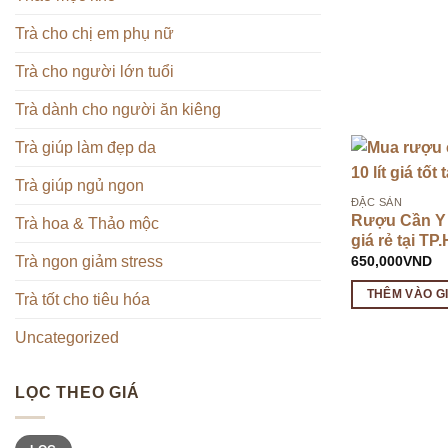
Trà cho chị em phụ nữ
Trà cho người lớn tuổi
Trà dành cho người ăn kiêng
Trà giúp làm đẹp da
Trà giúp ngủ ngon
ĐẶC SẢN
Rượu Cần Y M
Trà hoa & Thảo mộc
giá rẻ tại T
650,000
VND
Trà ngon giảm stress
THÊM VÀO G
Trà tốt cho tiêu hóa
Uncategorized
LỌC THEO GIÁ
Giá
Giá