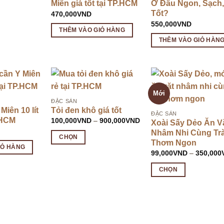
Miên giá tốt tại TP.HCM
Ở Đâu Ngon, Sạch,
Tốt?
470,000
VND
550,000
VND
THÊM VÀO GIỎ HÀNG
THÊM VÀO GIỎ HÀN
Mới
ĐẶC SẢN
iên 10 lít
Tỏi đen khô giá tốt
ĐẶC SẢN
P.HCM
Khoảng
100,000
VND
–
900,000
VND
Xoài Sấy Dẻo Ăn V
giá:
Nhâm Nhi Cùng Tr
từ
CHỌN
100,000VND
Thơm Ngon
IỎ HÀNG
đến
Sản
99,000
VND
–
350,000
900,000VND
phẩm
CHỌN
này
Sản
có
phẩm
nhiều
này
biến
có
thể.