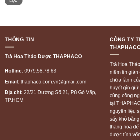
LỌC
tối
tối
thiểu
đa
THÔNG TIN
CÔNG TY 
THAPHAC
Trà Hoa Thảo Dược THAPHACO
Trà Hoa Thả
Hotline:
0979.58.78.63
niềm tin giản
chữa lành của
Email:
thaphaco.com.vn@gmail.com
huyết gìn giữ 
Địa chỉ:
22/21 Đường Số 21, P8 Gò Vấp,
cùng công ngh
TP.HCM
tại THAPHACO
nguyên liệu 
sấy khô bằng
thăng hoa để
dược tính vốn