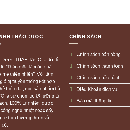
nhiều
Các
biến
tùy
thể.
chọn
Các
có
tùy
thể
chọn
TNHH THẢO DƯỢC
CHÍNH SÁCH
được
có
chọn
O
thể
trên
Chính sách bán hàng
được
trang
o Dược THAPHACO ra đời từ
chọn
sản
Chính sách thanh toán
 dị: “Thảo mộc là món quà
trên
phẩm
 mẹ thiên nhiên”. Với tâm
trang
Chính sách bảo hành
giá trị truyền thống kết hợp
sản
ệ hiện đại, mỗi sản phẩm trà
phẩm
Điều Khoản dịch vụ
 là sự chọn lọc kỹ lưỡng từ
Bảo mật thông tin
sạch, 100% tự nhiên, được
 công nghệ nhiệt hoặc sấy
 giữ trọn hương thơm và
 có.