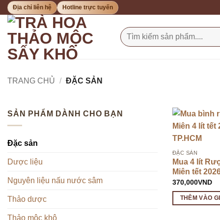
Bỏ
Địa chỉ liên hệ
Hotline trực tuyến
qua
nội
Tìm
kiếm:
dung
TRANG CHỦ
/
ĐẶC SẢN
SẢN PHẨM DÀNH CHO BẠN
Đặc sản
ĐẶC SẢN
Mua 4 lít Rư
Dược liệu
Miên tết 202
Nguyên liệu nấu nước sâm
370,000
VND
THÊM VÀO G
Thảo dược
Thảo mộc khô