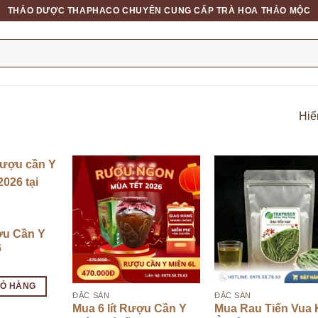
THẢO DƯỢC THAPHACO CHUYÊN CUNG CẤP TRÀ HOA THẢO MỘC
Hiển
ợu Cần Y
6
IỎ HÀNG
ĐẶC SẢN
ĐẶC SẢN
Mua 6 lít Rượu Cần Y
Mua Rau Tiến Vua