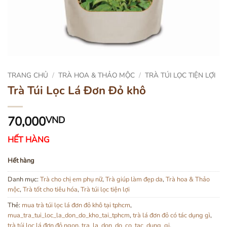
TRANG CHỦ
/
TRÀ HOA & THẢO MỘC
/
TRÀ TÚI LỌC TIỆN LỢI
Trà Túi Lọc Lá Đơn Đỏ khô
70,000
VND
HẾT HÀNG
Hết hàng
Danh mục:
Trà cho chị em phụ nữ
,
Trà giúp làm đẹp da
,
Trà hoa & Thảo
mộc
,
Trà tốt cho tiêu hóa
,
Trà túi lọc tiện lợi
Thẻ:
mua trà túi lọc lá đơn đỏ khô tại tphcm
,
mua_tra_tui_loc_la_don_do_kho_tai_tphcm
,
trà lá đơn đỏ có tác dụng gì
,
trà túi loc lá đơn đỏ ngon
,
tra_la_don_do_co_tac_dung_gi
,