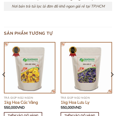
Nơi bán trà túi lọc lá đơn đỏ khô ngon giá rẻ tại TP.HCM
SẢN PHẨM TƯƠNG TỰ
TRÀ GIÚP NGỦ NGON
TRÀ GIÚP NGỦ NGON
1kg Hoa Cúc Vàng
1kg Hoa Lưu Ly
550,000
VND
550,000
VND
THÊM VÀO GIỎ HÀNG
THÊM VÀO GIỎ HÀNG