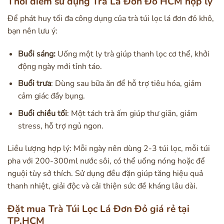
Thời điểm sử dụng Trà Lá Đơn Đỏ HCM hợp lý
Để phát huy tối đa công dụng của trà túi lọc lá đơn đỏ khô,
bạn nên lưu ý:
Buổi sáng:
Uống một ly trà giúp thanh lọc cơ thể, khởi
động ngày mới tỉnh táo.
Buổi trưa
: Dùng sau bữa ăn để hỗ trợ tiêu hóa, giảm
cảm giác đầy bụng.
Buổi chiều tối
: Một tách trà ấm giúp thư giãn, giảm
stress, hỗ trợ ngủ ngon.
Liều lượng hợp lý: Mỗi ngày nên dùng 2-3 túi lọc, mỗi túi
pha với 200-300ml nước sôi, có thể uống nóng hoặc để
nguội tùy sở thích. Sử dụng đều đặn giúp tăng hiệu quả
thanh nhiệt, giải độc và cải thiện sức đề kháng lâu dài.
Đặt mua Trà Túi Lọc Lá Đơn Đỏ giá rẻ tại
TP.HCM