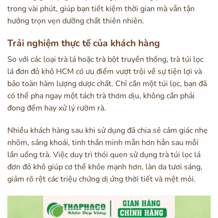
trong vài phút, giúp bạn tiết kiệm thời gian mà vẫn tận
hưởng trọn vẹn dưỡng chất thiên nhiên.
Trải nghiệm thực tế của khách hàng
So với các loại trà lá hoặc trà bột truyền thống, trà túi lọc
lá đơn đỏ khô HCM có ưu điểm vượt trội về sự tiện lợi và
bảo toàn hàm lượng dược chất. Chỉ cần một túi lọc, bạn đã
có thể pha ngay một tách trà thơm dịu, không cần phải
đong đếm hay xử lý rườm rà.
Nhiều khách hàng sau khi sử dụng đã chia sẻ cảm giác nhẹ
nhõm, sảng khoái, tinh thần minh mẫn hơn hẳn sau mỗi
lần uống trà. Việc duy trì thói quen sử dụng trà túi lọc lá
đơn đỏ khô giúp cơ thể khỏe mạnh hơn, làn da tươi sáng,
giảm rõ rệt các triệu chứng dị ứng thời tiết và mệt mỏi.