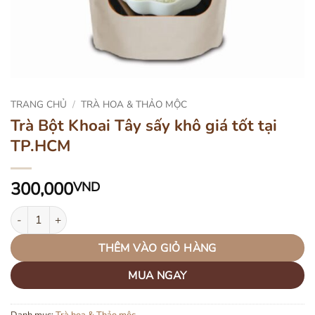
TRANG CHỦ
/
TRÀ HOA & THẢO MỘC
Trà Bột Khoai Tây sấy khô giá tốt tại
TP.HCM
300,000
VND
Trà Bột Khoai Tây sấy khô giá tốt tại TP.HCM số lượng
THÊM VÀO GIỎ HÀNG
MUA NGAY
Danh mục:
Trà hoa & Thảo mộc