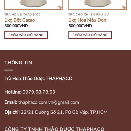
TRÀ HOA & THẢO MỘC
TRÀ CHO CHỊ EM PHỤ NỮ
1kg Bột Cacao
1kg Hoa Mẫu Đơn
300,000
VND
600,000
VND
THÊM VÀO GIỎ HÀNG
THÊM VÀO GIỎ HÀNG
THÔNG TIN
Trà Hoa Thảo Dược THAPHACO
Hotline:
0979.58.78.63
Email:
thaphaco.com.vn@gmail.com
Địa chỉ:
22/21 Đường Số 21, P8 Gò Vấp, TP.HCM
CÔNG TY TNHH THẢO DƯỢC THAPHACO