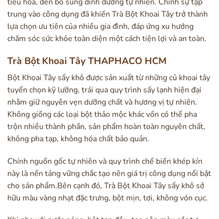
tiêu hóa, đến bổ sung dinh dưỡng tự nhiên. Chính sự tập
trung vào công dụng đã khiến Trà Bột Khoai Tây trở thành
lựa chọn ưu tiên của nhiều gia đình, đáp ứng xu hướng
chăm sóc sức khỏe toàn diện một cách tiện lợi và an toàn.
Trà Bột Khoai Tây THAPHACO HCM
Bột Khoai Tây sấy khô được sản xuất từ những củ khoai tây
tuyển chọn kỹ lưỡng, trải qua quy trình sấy lạnh hiện đại
nhằm giữ nguyên vẹn dưỡng chất và hương vị tự nhiên.
Không giống các loại bột thảo mộc khác vốn có thể pha
trộn nhiều thành phần, sản phẩm hoàn toàn nguyên chất,
không pha tạp, không hóa chất bảo quản.
Chính nguồn gốc tự nhiên và quy trình chế biến khép kín
này là nền tảng vững chắc tạo nên giá trị công dụng nổi bật
cho sản phẩm.Bên cạnh đó, Trà Bột Khoai Tây sấy khô sở
hữu màu vàng nhạt đặc trưng, bột mịn, tơi, không vón cục.