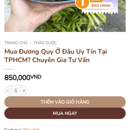
TRANG CHỦ
/
THẢO DƯỢC
Mua Đương Quy Ở Đâu Uy Tín Tại
TPHCM? Chuyên Gia Tư Vấn
850,000
VND
Mua Đương Quy Ở Đâu Uy Tín Tại TPHCM? Chuyên Gia Tư Vấn số 
THÊM VÀO GIỎ HÀNG
MUA NGAY
Danh mục:
Thảo dược