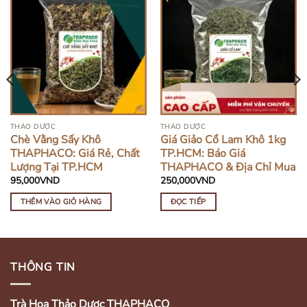
HẾT HÀNG
THẢO DƯỢC
THẢO DƯỢC
Chè Vằng Sấy Khô
Giá Giảo Cổ Lam Khô 1kg
THAPHACO: Giá Rẻ, Chất
TP.HCM: Báo Giá
Lượng Tại TP.HCM
THAPHACO & Địa Chỉ Mua
95,000
VND
250,000
VND
THÊM VÀO GIỎ HÀNG
ĐỌC TIẾP
THÔNG TIN
Trà Hoa Thảo Dược THAPHACO