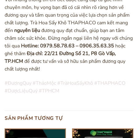
chuyên môn, hy vọng bạn đã có cái nhìn rõ ràng hơn về
đương quy và tầm quan trọng của việc lựa chọn sản phẩm
chất lượng. Trà Hoa Sấy Khô THAPHACO cam kết mang
đến
nguyên liệu
đương quy đạt chuẩn, giúp bạn an tâm
chăm sóc sức khỏe. Đừng ngần ngại liên hệ ngay với chúng
tôi qua
Hotline: 0979.58.78.63 – 0906.35.63.35
hoặc
ghé thăm
Địa chỉ: 22/21 Đường Số 21, P8 Gò Vấp,
TP.HCM
để được tư vấn và sở hữu sản phẩm đương quy
chất lượng nhất!
#ĐươngQuy
#ThảoMộc
#TràHoaSấyKhô
#THAPHACO
#DượcLiệuQuý
#TPHCM
SẢN PHẨM TƯƠNG TỰ