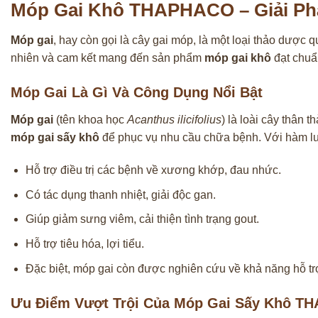
Móp Gai Khô THAPHACO – Giải Ph
Móp gai
, hay còn gọi là cây gai móp, là một loại thảo dược 
nhiên và cam kết mang đến sản phẩm
móp gai khô
đạt chuẩ
Móp Gai Là Gì Và Công Dụng Nổi Bật
Móp gai
(tên khoa học
Acanthus ilicifolius
) là loài cây thân 
móp gai sấy khô
để phục vụ nhu cầu chữa bệnh. Với hàm lư
Hỗ trợ điều trị các bệnh về xương khớp, đau nhức.
Có tác dụng thanh nhiệt, giải độc gan.
Giúp giảm sưng viêm, cải thiện tình trạng gout.
Hỗ trợ tiêu hóa, lợi tiểu.
Đặc biệt, móp gai còn được nghiên cứu về khả năng hỗ trợ
Ưu Điểm Vượt Trội Của Móp Gai Sấy Khô 