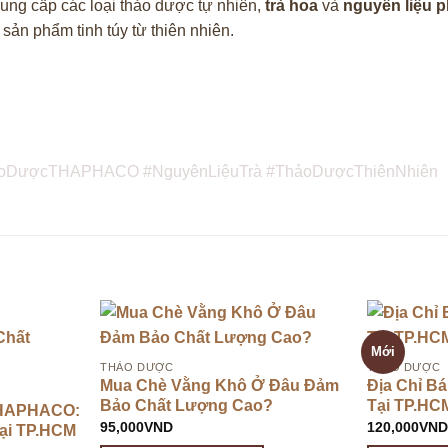
ng cấp các loại thảo dược tự nhiên,
trà hoa
và
nguyên liệu p
ản phẩm tinh túy từ thiên nhiên.
oDượcTHAPHACO #NguyênLiệuTrà #ThảoDượcThiênNhiên
Mới
THẢO DƯỢC
THẢO DƯỢC
Mua Chè Vằng Khô Ở Đâu Đảm
Địa Chỉ B
Bảo Chất Lượng Cao?
Tại TP.HCM
THAPHACO:
95,000
VND
120,000
VN
Tại TP.HCM