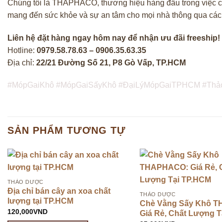
Chúng tôi là THAPHACO, thương hiệu hàng đầu trong việc cu
mang đến sức khỏe và sự an tâm cho mọi nhà thông qua các s
Liên hệ đặt hàng ngay hôm nay để nhận ưu đãi freeship!
Hotline:
0979.58.78.63 – 0906.35.63.35
Địa chỉ:
22/21 Đường Số 21, P8 Gò Vấp, TP.HCM
#MópGaiKhô #MópGaiSấyKhô #ĐạiLýMópGaiTPHCM #Thả
SẢN PHẨM TƯƠNG TỰ
THẢO DƯỢC
Địa chỉ bán cây an xoa chất
THẢO DƯỢC
lượng tại TP.HCM
Chè Vằng Sấy Khô 
120,000
VND
Giá Rẻ, Chất Lượng 