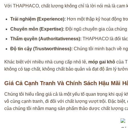
Với THAPHACO, chất lượng không chỉ là lời nói mà là cam kế
Trải nghiệm (Experience):
Hơn một thập kỷ hoạt động tro
Chuyên môn (Expertise):
Đội ngũ chuyên gia của chúng 
Thẩm quyền (Authoritativeness):
THAPHACO là đối tác ti
Độ tin cậy (Trustworthiness):
Chúng tôi minh bạch về ng
Khác biệt với nhiều nhà cung cấp nhỏ lẻ,
móp gai khô
của T
không có tạp chất, không chất bảo quản và đạt độ ẩm lý tưởn
Giá Cả Cạnh Tranh Và Chính Sách Hậu Mãi H
Chúng tôi hiểu rằng giá cả là một yếu tố quan trọng khi qu
vô cùng cạnh tranh, đi đôi với chất lượng vượt trội. Đặc biệt
của chúng tôi nhằm mang sản phẩm thảo dược chất lượng cao 