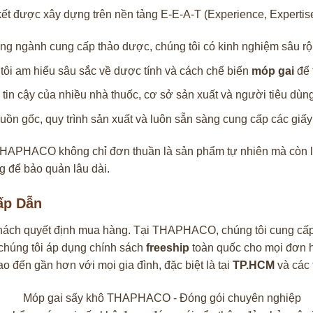
t được xây dựng trên nền tảng E-E-A-T (Experience, Expertise, 
ng ngành cung cấp thảo dược, chúng tôi có kinh nghiệm sâu rộng
tôi am hiểu sâu sắc về dược tính và cách chế biến
móp gai
để 
n cậy của nhiều nhà thuốc, cơ sở sản xuất và người tiêu dùng
uồn gốc, quy trình sản xuất và luôn sẵn sàng cung cấp các gi
HAPHACO không chỉ đơn thuần là sản phẩm tự nhiên mà còn là 
g để bảo quản lâu dài.
ấp Dẫn
ý khách quyết định mua hàng. Tại THAPHACO, chúng tôi cung cấ
, chúng tôi áp dụng chính sách
freeship
toàn quốc cho mọi đơn hà
đến gần hơn với mọi gia đình, đặc biệt là tại
TP.HCM
và các 