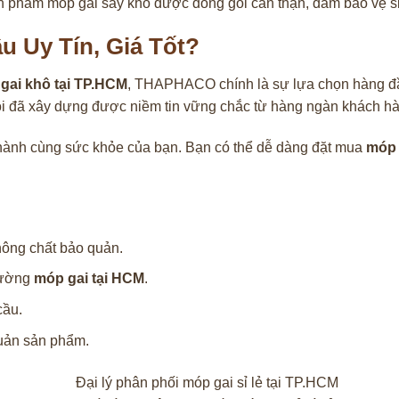
 phẩm móp gai sấy khô được đóng gói cẩn thận, đảm bảo vệ s
 Uy Tín, Giá Tốt?
gai khô tại TP.HCM
, THAPHACO chính là sự lựa chọn hàng đầ
ôi đã xây dựng được niềm tin vững chắc từ hàng ngàn khách h
g hành cùng sức khỏe của bạn. Bạn có thể dễ dàng đặt mua
móp 
hông chất bảo quản.
trường
móp gai tại HCM
.
cầu.
quản sản phẩm.