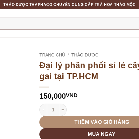
THẢO DƯỢC THAPHACO CHUYÊN CUNG CẤP TRÀ HOA THẢO MỘC
TRANG CHỦ
/
THẢO DƯỢC
Đại lý phân phối sỉ lẻ c
gai tại TP.HCM
150,000
VND
Đại lý phân phối sỉ lẻ cây móp gai tại TP.HCM 
THÊM VÀO GIỎ HÀNG
MUA NGAY