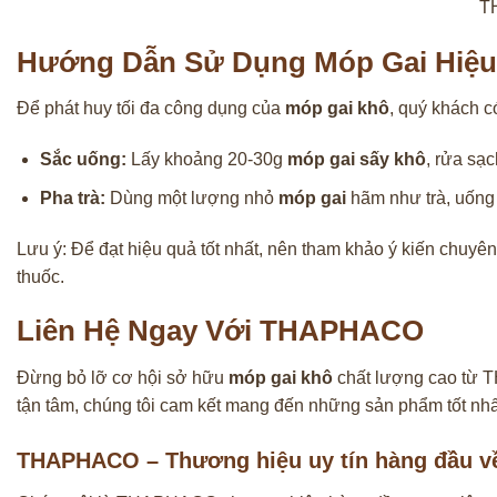
TH
Hướng Dẫn Sử Dụng Móp Gai Hiệu
Để phát huy tối đa công dụng của
móp gai khô
, quý khách c
Sắc uống:
Lấy khoảng 20-30g
móp gai sấy khô
, rửa sạc
Pha trà:
Dùng một lượng nhỏ
móp gai
hãm như trà, uống 
Lưu ý: Để đạt hiệu quả tốt nhất, nên tham khảo ý kiến chuyê
thuốc.
Liên Hệ Ngay Với THAPHACO
Đừng bỏ lỡ cơ hội sở hữu
móp gai khô
chất lượng cao từ T
tận tâm, chúng tôi cam kết mang đến những sản phẩm tốt nhấ
THAPHACO – Thương hiệu uy tín hàng đầu v