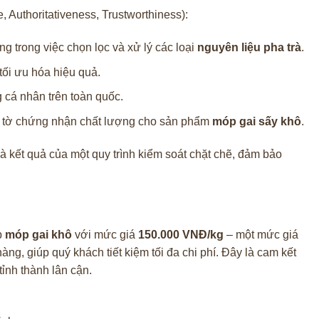
Authoritativeness, Trustworthiness):
 trong việc chọn lọc và xử lý các loại
nguyên liệu pha trà
.
tối ưu hóa hiệu quả.
 cá nhân trên toàn quốc.
ấy tờ chứng nhận chất lượng cho sản phẩm
móp gai sấy khô
.
kết quả của một quy trình kiểm soát chặt chẽ, đảm bảo
p
móp gai khô
với mức giá
150.000 VNĐ/kg
– một mức giá
ng, giúp quý khách tiết kiệm tối đa chi phí. Đây là cam kết
tỉnh thành lân cận.