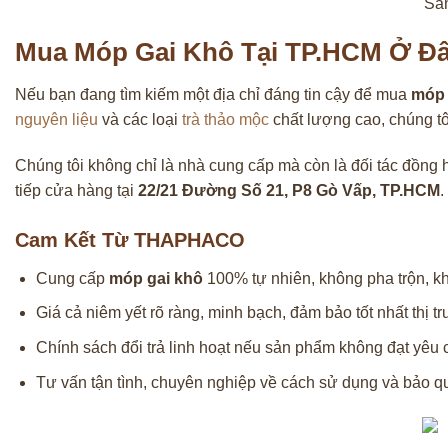
Sản
Mua Móp Gai Khô Tại TP.HCM Ở Đâu
Nếu bạn đang tìm kiếm một địa chỉ đáng tin cậy để mua
móp 
nguyên liệu
và các loại
trà thảo mộc
chất lượng cao, chúng t
Chúng tôi không chỉ là nhà cung cấp mà còn là đối tác đồn
tiếp cửa hàng tại
22/21 Đường Số 21, P8 Gò Vấp, TP.HCM
.
Cam Kết Từ THAPHACO
Cung cấp
móp gai khô
100% tự nhiên, không pha trộn, k
Giá cả niêm yết rõ ràng, minh bạch, đảm bảo tốt nhất thị 
Chính sách đổi trả linh hoạt nếu sản phẩm không đạt yêu 
Tư vấn tận tình, chuyên nghiệp về cách sử dụng và bảo 