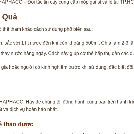
APHACO – Đối tác tin cậy cung cấp móp gai sỉ và lẻ tại TP.H
 Quả
ó thể tham khảo cách sử dụng phổ biến sau:
h, sắc với 1 lít nước đến khi còn khoảng 500ml. Chia làm 2-3 l
thay nước hàng ngày. Cách này giúp cơ thể hấp thụ dần các dư
n gia hoặc người có kinh nghiệm trước khi sử dụng, đặc biệt đ
HAPHACO. Hãy để chúng tôi đồng hành cùng bạn trên hành trì
t và dịch vụ hoàn hảo nhất.
ề thảo dược