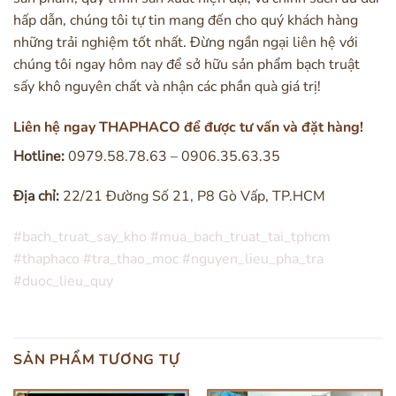
hấp dẫn, chúng tôi tự tin mang đến cho quý khách hàng
những trải nghiệm tốt nhất. Đừng ngần ngại liên hệ với
chúng tôi ngay hôm nay để sở hữu sản phẩm bạch truật
sấy khô nguyên chất và nhận các phần quà giá trị!
Liên hệ ngay THAPHACO để được tư vấn và đặt hàng!
Hotline:
0979.58.78.63 – 0906.35.63.35
Địa chỉ:
22/21 Đường Số 21, P8 Gò Vấp, TP.HCM
#bach_truat_say_kho #mua_bach_truat_tai_tphcm
#thaphaco #tra_thao_moc #nguyen_lieu_pha_tra
#duoc_lieu_quy
SẢN PHẨM TƯƠNG TỰ