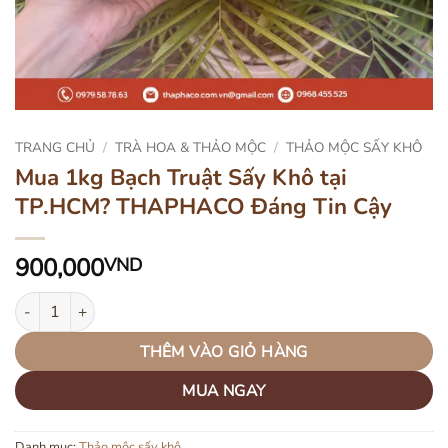
TRANG CHỦ
/
TRÀ HOA & THẢO MỘC
/
THẢO MỘC SẤY KHÔ
Mua 1kg Bạch Truật Sấy Khô tại
TP.HCM? THAPHACO Đáng Tin Cậy
900,000
VND
Mua 1kg Bạch Truật Sấy Khô tại TP.HCM? THAPHACO Đáng Tin Cậ
THÊM VÀO GIỎ HÀNG
MUA NGAY
Danh mục:
Thảo mộc sấy khô