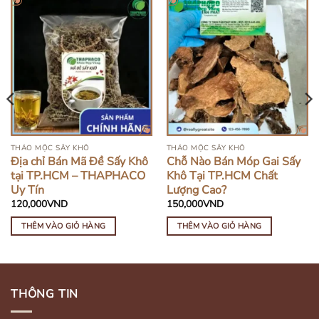
THẢO MỘC SẤY KHÔ
THẢO MỘC SẤY KHÔ
Địa chỉ Bán Mã Đề Sấy Khô
Chỗ Nào Bán Móp Gai Sấy
tại TP.HCM – THAPHACO
Khô Tại TP.HCM Chất
Uy Tín
Lượng Cao?
120,000
VND
150,000
VND
THÊM VÀO GIỎ HÀNG
THÊM VÀO GIỎ HÀNG
THÔNG TIN